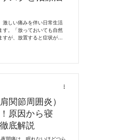
えた？治癒のサインを見極める
する ・可動域の変化をチェッ
痛
、激しい痛みを伴い日常生活
ます。「放っておいても自然
ますが、放置すると症状が悪
事では、肩関節周囲炎を放置す
処法について整形外科で8年間
勤講師をしながら整骨院,整体
詳しく解説します。 この記事
格：柔道整復師 （整骨院を開
整復師専科教員（大学、専門学
ことができる資格） NSCA
ス・コンディショニングスペシャ
肩関節周囲炎）
015年 医療法人堺整形外科医院
！原因から寝
5～2017年 医療法人TSC タ
018～現在 よし姿勢＆スポー
徹底解説
2017年 福岡医療専門学校 非
年 九州医療専門学校 非常勤講師
る夜間痛は、眠れないほどつら