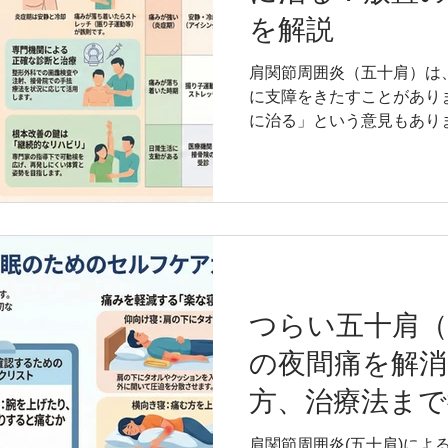
師 目次 五十肩の痛みが消
を解説
・痛みの種類と場所を確認
ク ・夜間痛の有無を観察 
肩関節周囲炎（五十肩）は
に支障をきたすことがあり
に治る」という意見もあり
化する可能性も。 この記
るリスク、自分でできる対
勤務して、専門学校で非常
院をしている医療従事者が
の監修者情報 吉原 稔 資
業できる国家資格） 柔道
校の柔道整復師科で講義する
CSCS（全米ストレング
つらい五十肩（
リスト） 経歴 2010～2
の夜間痛を解消
福岡スポーツクリニック 201
ケダスポーツクリニック 2
方、治療法まで
ツ整骨院・整体院 2014～
常勤講師 2015～2023
肩関節周囲炎(五十肩)によ