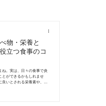
べ物・栄養と
役立つ食事のコ
よね。実は、日々の食事で炎
ことができるかもしれませ
に良いとされる栄養素や、積
けるべき食品などを詳しく解
直して、つらい五十肩の症状
事の監修者情報 吉原 稔 資
を開業できる国家資格） 柔道