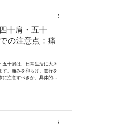
門学校の柔道整復師科で講義
CA CSCS（全米ストレング
ャリスト） 経歴 2010～
外科医院 福岡スポーツクリニッ
四十肩・五十
法人TSC タケダスポーツクリニッ
での注意点：痛
勢＆スポーツ整骨院・整体院
専門学校 非常勤講師 2015～
校 非常勤講師 2024～現在
校 非常勤講師 佐賀県佐賀市
・五十肩は、日常生活に大き
す整体・整骨院をお探しの方
ます。痛みを和らげ、進行を
ツ整骨院・整体院で
作に注意すべきか、具体的な
勤務して、専門学校で非常勤講
院をしている医療従事者が詳し
踏まえ、症状の段階に応じた
 この記事の監修者情報 吉原
整骨院を開業できる国家資格）
、専門学校の柔道整復師科で
NSCA CSCS（全米ストレ