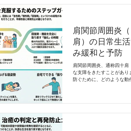
整復師専科教員（大学、専
することができる資格） NS
ス・コンディショニングスペシ
2015年 医療法人堺整形
肩関節周囲炎（
ク 2015～2017年 医療
肩）の日常生活
ク 2018～現在 よし姿
2014～2017年 福岡医療
み緩和と予防
2023年 九州医療専門学
福岡医健・スポーツ専門学
肩関節周囲炎、通称四十肩
で、症状の根本改善を目指
な支障をきたすことがあり
へ。 よし姿勢＆スポー
防ぐために、どのような動
対策を、整形外科で8年間
師をしながら整骨院,整体
く解説します。治療経験も
アドバイスを提供します。
稔 資格：柔道整復師 （
柔道整復師専科教員（大学
講義することができる資格） 