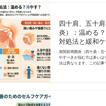
ご紹介します。 この記事の
道整復師 （整骨院を開業
専科教員（大学、専門学校
とができる資格） NSCA 
四十肩、五十肩
ンディショニングスペシャリス
炎）：温める？
医療法人堺整形外科医院 福
～2017年 医療法人TSC 
対処法と緩和ケ
～現在 よし姿勢＆スポーツ整
年 福岡医療専門学校 非常勤
肩関節周囲炎（四十肩・五
医療専門学校 非常勤講師 
やすべきか悩む方は多いは
ポーツ専門学校 非常勤講師
法は異なります。この記事
における温熱療法と冷却療
法、さらに日常生活での注
この記事の監修者情報 吉原
骨院を開業できる国家資格
学、専門学校の柔道整復師
格） NSCA CSCS（全
ングスペシャリスト） 経歴 2