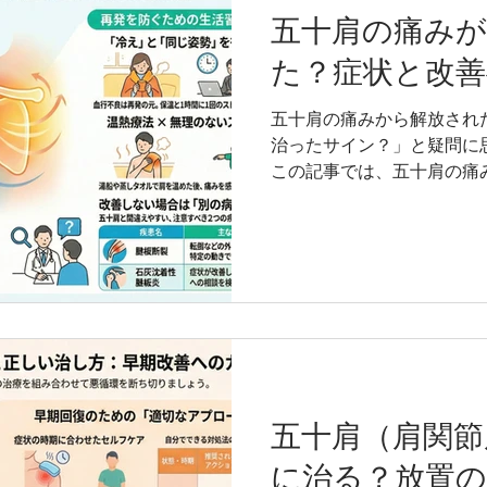
ングス・コンディショニングス
五十肩の痛み
～2015年 医療法人堺整
た？症状と改善
ック 2015～2017年 医
ック 2018～現在 よし
五十肩の痛みから解放され
2014～2017年 福岡医療
治ったサイン？」と疑問に
2023年 九州医療専門学
この記事では、五十肩の痛
福岡医健・スポーツ専門学校
に治ったと言えるのか、そ
囲炎とは？ ・原因と症状の
送るためのポイントを詳し
修者情報 吉原 稔 資格：
きる国家資格） 柔道整復
柔道整復師科で講義すること
CSCS（全米ストレング
リスト） 経歴 2010～2
福岡スポーツクリニック 201
ケダスポーツクリニック 2
五十肩（肩関節
ツ整骨院・整体院 2014～
常勤講師 2015～2023
に治る？放置
2024～現在 福岡医健