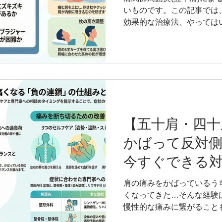
2024～現在 福岡医健
いものです。この記事では
師 目次 肩関節周囲炎（五
効果的な治療法、やっては
囲炎の夜間痛に悩むあなた
た。整形外科で8年間勤務
しながら整骨院,整体院を
説します。 この記事の監修
復師 （整骨院を開業でき
教員（大学、専門学校の柔
できる資格） NSCA CS
ィショニングスペシャリスト） 
【五十肩・四十
法人堺整形外科医院 福岡ス
かばって反対
2017年 医療法人TSC タ
現在 よし姿勢＆スポーツ整骨
今すぐできる
年 福岡医療専門学校 非常勤
医療専門学校 非常勤講師 
肩の痛みをかばっているう
ポーツ専門学校 非常勤講師
くなってきた…そんな経験
肩）とは？ ・五十肩の基礎
慢性的な痛みに繋がること
が原因で起こる二次的な痛