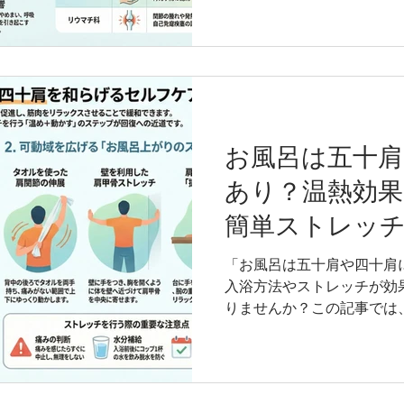
単な対処法、専門家への相
します。 この記事の監修者
師 （整骨院を開業できる
員（大学、専門学校の柔道
きる資格） NSCA CSC
ショニングスペシャリスト） 経
人堺整形外科医院 福岡スポー
お風呂は五十肩
年 医療法人TSC タケダス
あり？温熱効
在 よし姿勢＆スポーツ整骨院
福岡医療専門学校 非常勤講師
簡単ストレッ
専門学校 非常勤講師 20
ツ専門学校 非常勤講師 目
「お風呂は五十肩や四十肩
が痛くなる原因 ・姿勢の歪
入浴方法やストレッチが効
バランス ・関連部位への影
りませんか？この記事では
肩・四十肩に与える影響と
ッチ方法を、整形外科で8
勤講師をしながら整骨院,
詳しく解説します。施術経