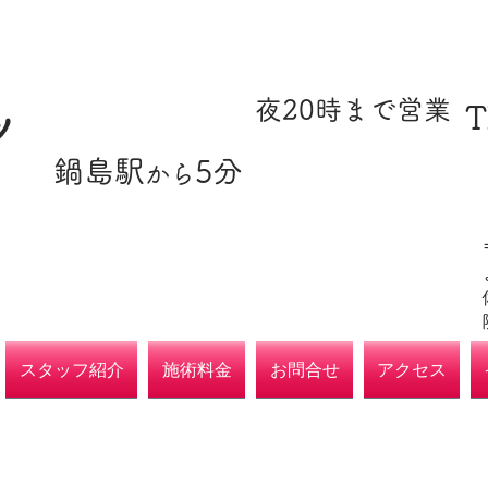
​駐車場あり
​夜20時まで営業
T
ツ
​鍋島駅
5分
​各種保険取扱
から
院
スタッフ紹介
施術料金
お問合せ
アクセス