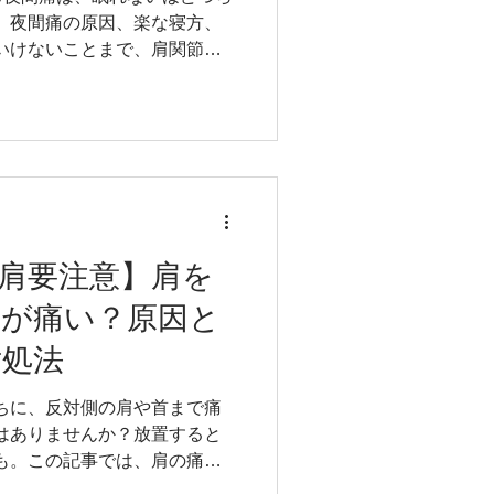
・スポーツ専門学校 非常勤講
、夜間痛の原因、楽な寝方、
いけないことまで、肩関節周
に必要な情報をまとめまし
して、専門学校で非常勤講師を
している医療従事者が詳しく解
者情報 吉原 稔 資格：柔道整
る国家資格） 柔道整復師専科
道整復師科で講義することが
CS（全米ストレングス・コンデ
経歴 2010～2015年 医療
肩要注意】肩を
ポーツクリニック 2015～
側が痛い？原因と
ケダスポーツクリニック 2018～
院・整体院 2014～2017
対処法
講師 2015～2023年 九州
2024～現在 福岡医健・ス
ちに、反対側の肩や首まで痛
 目次 肩関節周囲炎（五十
はありませんか？放置すると
知識
も。この記事では、肩の痛み
みの原因と、今すぐできる簡