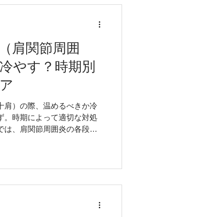
監修者情報 吉原 稔 資格：柔
できる国家資格） 柔道整復師
の柔道整復師科で講義するこ
CSCS（全米ストレングス・コ
（肩関節周囲
ト） 経歴 2010～2015年
冷やす？時期別
岡スポーツクリニック 2015
タケダスポーツクリニック 2018
ア
骨院・整体院 2014～2017
講師 2015～2023年 九州
十肩）の際、温めるべきか冷
2024～現在 福岡医健・ス
ず。時期によって適切な対処
 目次
では、肩関節周囲炎の各段階
法の効果、具体的なケア方
意点まで詳しく解説します。
 稔 資格：柔道整復師 （整
） 柔道整復師専科教員（大
科で講義することができる資
米ストレングス・コンディショニ
010～2015年 医療法人堺整