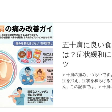
五十肩に良い食
は？症状緩和に
ツ
五十肩の痛み、つらいです
症を抑え、症状を和らげる
ん。この記事では、五十肩
極的に摂りたい食べ物、避
説します。毎日の食事を見
を緩和しましょう。 この記
格：柔道整復師 （整骨院