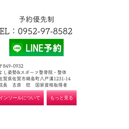
​予約優先制
EL
​：0952‐97‐8582
​〒849-0932
よし姿勢&スポーツ整骨院・整体
佐賀県佐賀市鍋島町八戸溝1231‐14
​​院長 吉原 稔​ 国家資格取得者
インソールについて
もっと見る