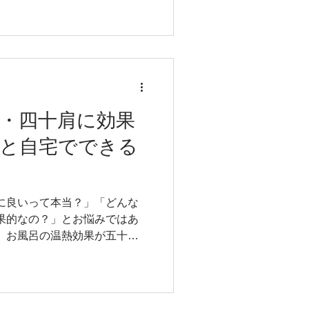
談のタイミングについて解説
情報 吉原 稔 資格：柔道整復
国家資格） 柔道整復師専科教
整復師科で講義することがで
S（全米ストレングス・コンディ
歴 2010～2015年 医療法
ツクリニック 2015～2017
・四十肩に効果
ポーツクリニック 2018～現
果と自宅でできる
・整体院 2014～2017年
 2015～2023年 九州医療
チ
24～現在 福岡医健・スポー
次 なぜ？肩をかばうと反対側
に良いって本当？」「どんな
みと筋肉の負担 ・筋肉のアン
果的なの？」とお悩みではあ
響
、お風呂の温熱効果が五十
、自宅で簡単にできるストレ
年間勤務して、専門学校で非常
整体院をしている医療従事者が
験も踏まえ、具体的な対策を