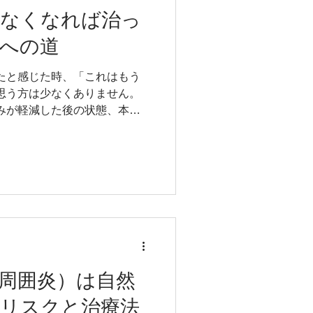
ペシャリスト） 経歴 2010
がなくなれば治っ
形外科医院 福岡スポーツクリニ
への道
療法人TSC タケダスポーツクリニ
姿勢＆スポーツ整骨院・整体院
たと感じた時、「これはもう
専門学校 非常勤講師 2015～
思う方は少なくありません。
校 非常勤講師 2024～現在
みが軽減した後の状態、本当
 非常勤講師 目次 肩関節周
して再発を防ぎ快適な生活を
理
く解説します。 この記事の監
柔道整復師 （整骨院を開業で
師専科教員（大学、専門学校の
ができる資格） NSCA
ス・コンディショニングスペシャ
015年 医療法人堺整形外科医院
5～2017年 医療法人TSC タ
018～現在 よし姿勢＆スポー
周囲炎）は自然
2017年 福岡医療専門学校 非
年 九州医療専門学校 非常勤講師
のリスクと治療法
・スポーツ専門学校 非常勤講