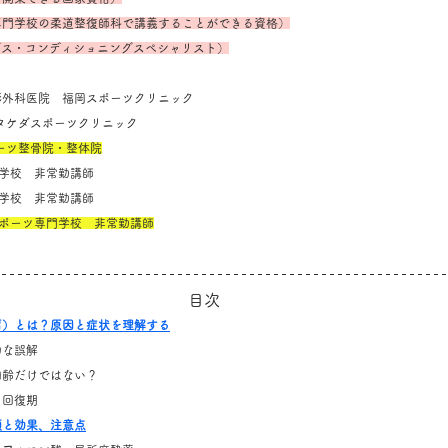
専門学校の柔道整復師科で講義することができる資格）
ングス・コンディショニングスペシャリスト）
堺整形外科医院　福岡スポーツクリニック
SC タケダスポーツクリニック
ポーツ整骨院・整体院
専門学校　非常勤講師
専門学校　非常勤講師
スポーツ専門学校　非常勤講師
目次
肩）とは？原因と症状を理解する
的な誤解
加齢だけではない？
、回復期
類と効果、注意点