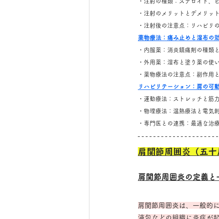
・注射の種類：ステロイド、
・注射のメリットとデメリッ
・注射後の注意点：リハビリ
薬物療法：痛み止めと湿布の
・内服薬：消炎鎮痛剤の種類
・外用薬：湿布と塗り薬の使
・薬物療法の注意点：副作用
リハビリテーション：肩の可
・運動療法：ストレッチと筋
・物理療法：温熱療法と電気
・専門医との連携：最適な治
肩関節周囲炎（五十
肩関節周囲炎の定義と
肩関節周囲炎は、一般的
液包などの組織に炎症が