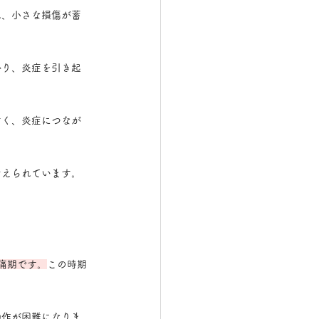
れ、小さな損傷が蓄
かり、炎症を引き起
すく、炎症につなが
考えられています。
痛期です。
この時期
動作が困難になりま