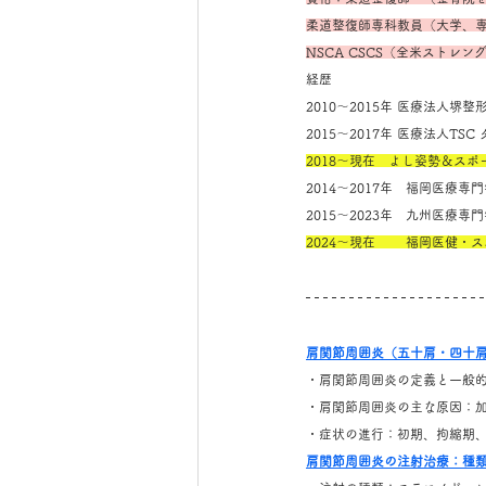
柔道整復師専科教員（大学、
NSCA CSCS（全米ストレ
経歴
2010～2015年 医療法人
2015～2017年 医療法人T
2018～現在　よし姿勢＆ス
2014～2017年　福岡医療
2015～2023年　九州医療
2024～現在　　 福岡医健・
肩関節周囲炎（五十肩・四十
・肩関節周囲炎の定義と一般
・肩関節周囲炎の主な原因：
・症状の進行：初期、拘縮期
肩関節周囲炎の注射治療：種