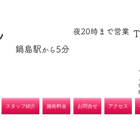
​駐車場あり
​夜20時まで営業
T
ツ
​鍋島駅
5分
​各種保険取扱
から
院
スタッフ紹介
施術料金
お問合せ
アクセス