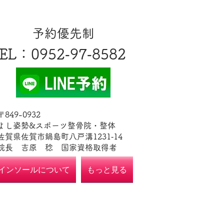
​予約優先制
EL
​：0952‐97‐8582
​〒849-0932
よし姿勢&スポーツ整骨院・整体
佐賀県佐賀市鍋島町八戸溝1231‐14
​​院長 吉原 稔​ 国家資格取得者
インソールについて
もっと見る