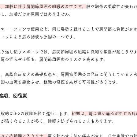
は、加齢に伴う肩関節周囲の組織の変性です。
腱や靭帯の柔軟性が失わ
かし、加齢だけが原因ではありません。
スマートフォンの使用など、同じ姿勢を続けることで肩関節に負担がか
ポーツによる肩の酷使も原因の一つです。
繰り返し使うスポーツでは、肩関節周囲の組織に微細な損傷が起こりや
の肩の怪我や手術も、肩関節周囲炎のリスクを高めます。
患、高脂血症などの基礎疾患も、肩関節周囲炎の発症に関与していると
周囲の血流を悪化させ、組織の修復を妨げる可能性があります。
縮期、回復期
般的に3つの段階を経て進行します。
初期は、肩に鋭い痛みが生じる疼
みが強くなることが多く、睡眠を妨げられることもあります。
される拘縮期に入ります。
肩を動かすと強い痛みが生じ、日常生活での