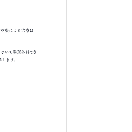
射や薬による治療は
ついて整形外科で8
説します。