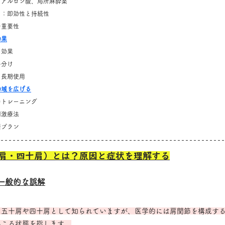
ヒアルロン酸、局所麻酔薬
ト：即効性と持続性
の重要性
効果
と効果
い分け
と長期使用
動域を広げる
力トレーニング
刺激療法
療プラン
肩・四十肩）とは？原因と症状を理解する
一般的な誤解
に五十肩や四十肩として知られていますが、医学的には肩関節を構成す
起こる状態を指します。