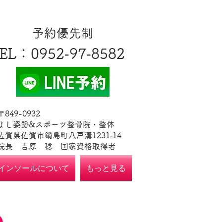
​予約優先制
EL
​：0952‐97‐8582
​〒849-0932
よし姿勢&スポーツ整骨院・整体
佐賀県佐賀市鍋島町八戸溝1231‐14
​​院長 吉原 稔​ 国家資格取得者
インソールについて
もっと見る