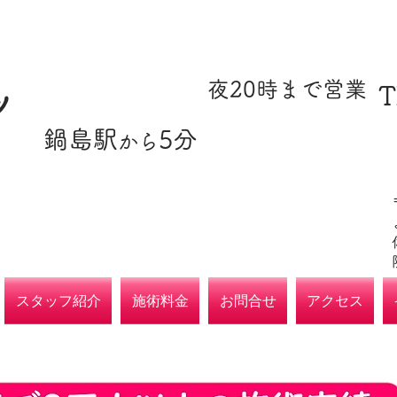
​駐車場あり
​夜20時まで営業
T
ツ
​鍋島駅
5分
​各種保険取扱
から
院
スタッフ紹介
施術料金
お問合せ
アクセス