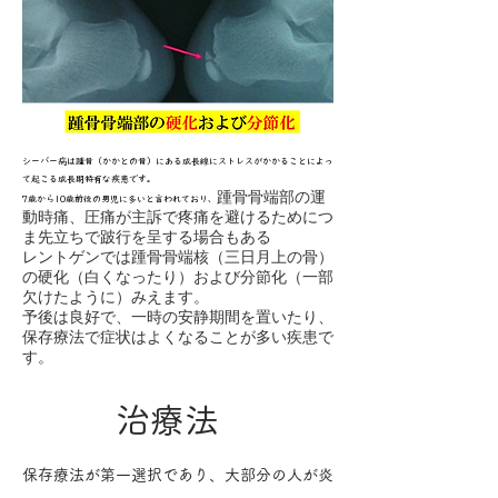
​シーバー病は踵骨（かかとの骨）にある成長線にストレスがかかることによっ
て​起こる成長期特有な疾患です。
踵骨骨端部の運
​7歳から10歳前後の男児に多いと言われており、
動時痛、圧痛が主訴で疼痛を避けるためにつ
ま先立ちで跛行を呈する場合もある
レントゲンでは踵骨骨端核（三日月上の骨）
の硬化（白くなったり）および分節化（一部
欠けたように）みえます。
予後は良好で、一時の安静期間を置いたり、
​保存療法で症状はよくなることが多い疾患で
す。
​治療法
​保存療法が第一選択であり、大部分の人が炎