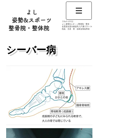
よし
姿勢&スポーツ
​〒849-0932
よし姿勢&スポーツ整骨院・整体
整骨院・整体院
佐賀県佐賀市鍋島町八戸溝1231‐14
​​院長 吉原 稔​ 国家資格取得者
​シーバー病