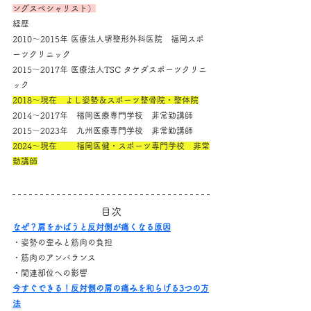
ングスペシャリスト）
経歴
2010～2015年 医療法人堺整形外科医院　福岡スポ
ーツクリニック
2015～2017年 医療法人TSC タケダスポーツクリニ
ック
2018～現在　よし姿勢＆スポーツ整骨院・整体院
2014～2017年　福岡医療専門学校　非常勤講師
2015～2023年　九州医療専門学校　非常勤講師
2024～現在　　 福岡医健・スポーツ専門学校　非常
勤講師
目次
なぜ？肩をかばうと反対側が痛くなる原因
・姿勢の歪みと筋肉の負担
・筋肉のアンバランス
・関連部位への影響
今すぐできる！反対側の肩の痛みを和らげる3つの方
法