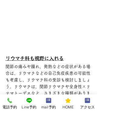
リウマチ科も視野に入れる
関節の痛みや腫れ、発熱などの症状がある場
合は、リウマチなどの自己免疫疾患の可能性
も考慮し、リウマチ科の受診も検討しましょ
う。リウマチは、関節リウマチや全身性エリ
テマトーデスなど、さまざまな種類がありま
す。
これらの疾患は、関節だけでなく、全身の臓
電話予約
Line予約
mail予約
HOME
アクセス
器にも影響を及ぼすことがあります。
早期に診断を受け、適切な治療を開始するこ
とで、症状の進行を抑え、QOL（生活の質）
を維持することができます。