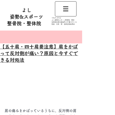
よし
姿勢&スポーツ
​〒849-0932
よし姿勢&スポーツ整骨院・整体
整骨院・整体院
佐賀県佐賀市鍋島町八戸溝1231‐14
​​院長 吉原 稔​ 国家資格取得者
記事
【五十肩・四十肩要注意】肩をかば
って反対側が痛い？原因と今すぐで
きる対処法
肩の痛みをかばっているうちに、反対側の肩