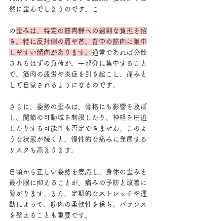
然に歪んでしまうのです。こ
の
歪みは、特定の筋肉群への過剰な負担を招
き、特に反対側の肩や首、背中の筋肉に集中
しやすい傾向があります。
通常であれば分散
されるはずの負荷が、一部分に集中すること
で、筋肉の疲労や炎症を引き起こし、痛みと
して自覚されるようになるのです。
さらに、姿勢の歪みは、骨格にも影響を及ぼ
し、関節の可動域を制限したり、神経を圧迫
したりする可能性も否定できません。このよ
うな状態が続くと、慢性的な痛みに発展する
リスクも高まります。
日頃から正しい姿勢を意識し、身体の歪みを
最小限に抑えることが、痛みの予防と改善に
繋がります。また、定期的なストレッチや運
動によって、筋肉の柔軟性を保ち、バランス
を整えることも重要です。