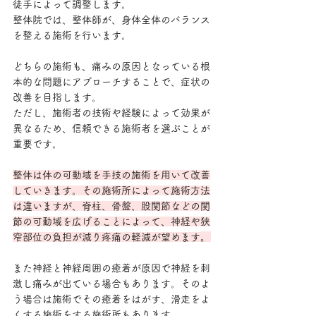
徒手によって調整します。
整体院では、整体師が、身体全体のバランス
を整える施術を行います。
どちらの施術も、痛みの原因となっている根
本的な問題にアプローチすることで、症状の
改善を目指します。
ただし、施術者の技術や経験によって効果が
異なるため、信頼できる施術者を選ぶことが
重要です。
整体は体の可動域を手技の施術を用いて改善
していきます。その施術所によって施術方法
は違いますが、脊柱、骨盤、股関節などの関
節の可動域を広げることによって、神経や狭
。
窄部位の負担が減り疼痛の軽減が望めます
また神経と神経周囲の癒着が原因で神経を刺
激し痛みが出ている場合もあります。そのよ
う場合は施術でその癒着をはがす、滑走をよ
くする施術をする施術所もあります。