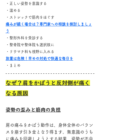
・正しい姿勢を意識する
・温める
・ストレッチで筋肉をほぐす
痛みが続く場合は？専門家への相談を検討しましょ
う
・整形外科を受診する
・整骨院や整体院も選択肢に
・リウマチ科も視野に入れる
放置は危険！早めの対処で快適な毎日を
・まとめ
なぜ？肩をかばうと反対側が痛く
なる原因
姿勢の歪みと筋肉の負担
肩の痛みをかばう動作は、身体全体のバラン
スを崩す引き金となり得ます。無意識のうち
に痛みを回避しようとする結果、姿勢が不自