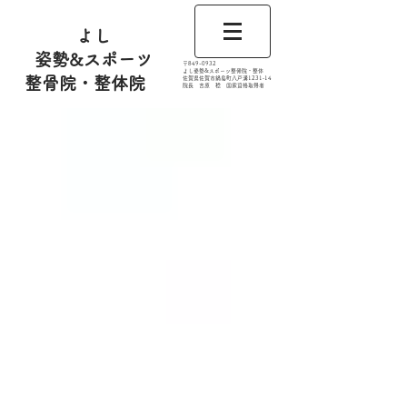
よし
姿勢&スポーツ
​〒849-0932
よし姿勢&スポーツ整骨院・整体
整骨院・整体院
佐賀県佐賀市鍋島町八戸溝1231‐14
​​院長 吉原 稔​ 国家資格取得者