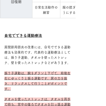
回復期
日常生活動作の
服の脱ぎ着や洗髪など、日常
練習
うにするための練習。
自宅でできる運動療法
肩関節周囲炎の改善には、自宅でできる運動
療法も効果的です。代表的な運動療法として
は、振り子運動、タオルを使ったストレッ
チ、壁を使ったストレッチなどがあります。
振り子運動は、腕をダランと下げて、前後左
右にゆっくりと振る運動です。肩の力を抜
き、リラックスして行うことがポイントで
す。
タオルを使ったストレッチは、タオルを両手
で持ち、背中の後ろでタオルを引っ張る運動