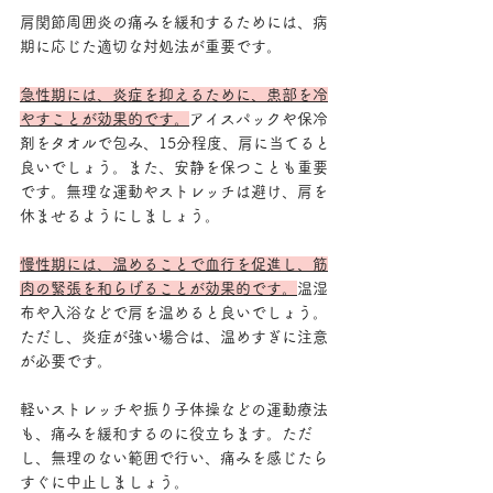
肩関節周囲炎の痛みを緩和するためには、病
期に応じた適切な対処法が重要です。
急性期には、炎症を抑えるために、患部を冷
やすことが効果的です。
アイスパックや保冷
剤をタオルで包み、15分程度、肩に当てると
良いでしょう。また、安静を保つことも重要
です。無理な運動やストレッチは避け、肩を
休ませるようにしましょう。
慢性期には、温めることで血行を促進し、筋
肉の緊張を和らげることが効果的です。
温湿
布や入浴などで肩を温めると良いでしょう。
ただし、炎症が強い場合は、温めすぎに注意
が必要です。
軽いストレッチや振り子体操などの運動療法
も、痛みを緩和するのに役立ちます。ただ
し、無理のない範囲で行い、痛みを感じたら
すぐに中止しましょう。