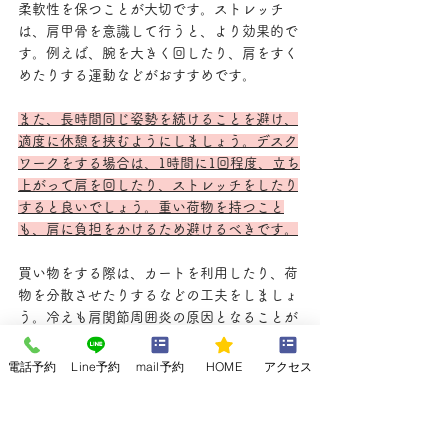
柔軟性を保つことが大切です。ストレッチ
は、肩甲骨を意識して行うと、より効果的で
す。例えば、腕を大きく回したり、肩をすく
めたりする運動などがおすすめです。
また、長時間同じ姿勢を続けることを避け、
適度に休憩を挟むようにしましょう。デスク
ワークをする場合は、1時間に1回程度、立ち
上がって肩を回したり、ストレッチをしたり
すると良いでしょう。重い荷物を持つこと
も、肩に負担をかけるため避けるべきです。
買い物をする際は、カートを利用したり、荷
物を分散させたりするなどの工夫をしましょ
う。冷えも肩関節周囲炎の原因となることが
ありますので、体を冷やさないように注意し
ましょう。
電話予約
Line予約
mail予約
HOME
アクセス
特に、夏場は冷房で体が冷えやすいので、薄
手のカーディガンなどを羽織るようにしまし