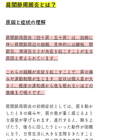
肩関節周囲炎とは？
原因と症状の理解
肩関節周囲炎（四十肩・五十肩）は、加齢に
伴い肩関節周辺の組織、具体的には腱板、関
節包、滑液包などが炎症を起こすことが主な
原因と考えられています。
これらの組織が炎症を起こすことで、肩の痛
みや運動制限が生じます。症状は個人差が大
きく、軽度の違和感から夜も眠れないほどの
激痛まで様々です。
肩関節周囲炎の初期症状としては、肩を動か
したときの痛みや、肩の奥が重く感じるよう
な感覚が挙げられます。進行すると、腕を上
げたり、後ろに回したりといった動作が困難
になり、日常生活に大きな支障をきたすこと