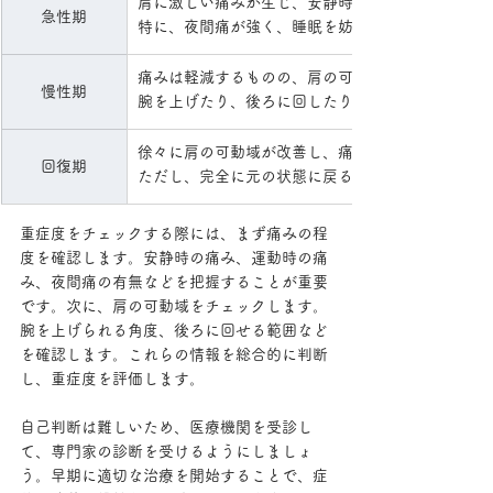
肩に激しい痛みが生じ、安静時にも痛みが続くこと
急性期
特に、夜間痛が強く、睡眠を妨げられることもある
痛みは軽減するものの、肩の可動域制限が顕著にな
慢性期
腕を上げたり、後ろに回したりする動作が困難にな
徐々に肩の可動域が改善し、痛みも軽減していく。
回復期
ただし、完全に元の状態に戻るまでには、時間がか
重症度をチェックする際には、まず痛みの程
度を確認します。安静時の痛み、運動時の痛
み、夜間痛の有無などを把握することが重要
です。次に、肩の可動域をチェックします。
腕を上げられる角度、後ろに回せる範囲など
を確認します。これらの情報を総合的に判断
し、重症度を評価します。
自己判断は難しいため、医療機関を受診し
て、専門家の診断を受けるようにしましょ
う。早期に適切な治療を開始することで、症