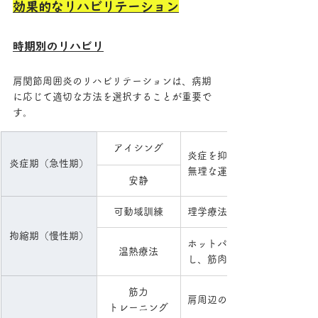
効果的なリハビリテーション
時期別のリハビリ
肩関節周囲炎のリハビリテーションは、病期
に応じて適切な方法を選択することが重要で
す。
アイシング
炎症を抑えることを目的とし
炎症期（急性期）
無理な運動やストレッチは避
安静
可動域訓練
理学療法士の指導のもと、徐
拘縮期（慢性期）
ホットパックや超音波などを
温熱療法
し、筋肉の緊張を和らげる治
筋力
肩周辺の筋肉を強化すること
トレーニング