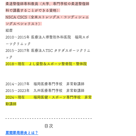
柔道整復師専科教員（大学、専門学校の柔道整復師
科で講義することができる資格）
NSCA CSCS（全米ストレングス・コンディショニ
ングスペシャリスト）
経歴
2010～2015年 医療法人堺整形外科医院　福岡スポ
ーツクリニック
2015～2017年 医療法人TSC タケダスポーツクリニ
ック
2018～現在　よし姿勢＆スポーツ整骨院・整体院
2014～2017年　福岡医療専門学校　非常勤講師
2015～2023年　九州医療専門学校　非常勤講師
2024～現在　　 福岡医健・スポーツ専門学校　非常
勤講師
目次
肩関節周囲炎とは？