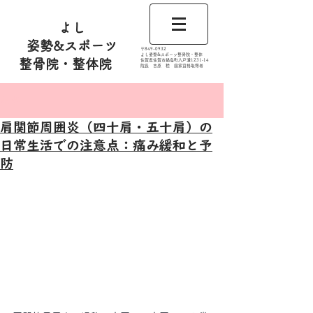
よし
姿勢&スポーツ
​〒849-0932
よし姿勢&スポーツ整骨院・整体
整骨院・整体院
佐賀県佐賀市鍋島町八戸溝1231‐14
​​院長 吉原 稔​ 国家資格取得者
記事
肩関節周囲炎（四十肩・五十肩）の
日常生活での注意点：痛み緩和と予
防