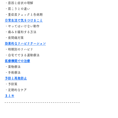
・原因と症状の理解
・肩こりとの違い
・重症度チェックと各病期
日常生活で気をつけること
・やってはいけない動作
・痛みを緩和する方法
・夜間痛対策
効果的なリハビリテーション
・時期別のリハビリ
・自宅でできる運動療法
医療機関での治療
・薬物療法
・手術療法
予防と再発防止
・予防策
・定期的なケア
まとめ