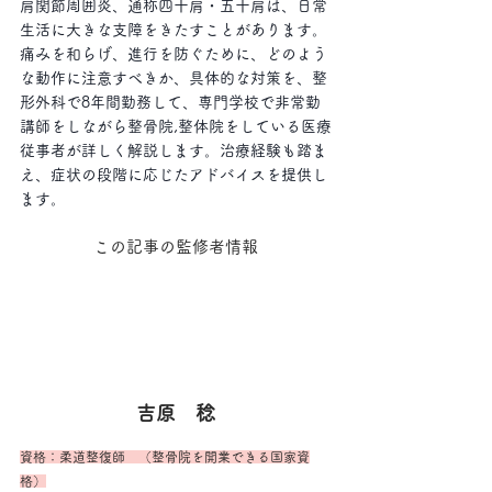
肩関節周囲炎、通称四十肩・五十肩は、日常
生活に大きな支障をきたすことがあります。
痛みを和らげ、進行を防ぐために、どのよう
な動作に注意すべきか、具体的な対策を、
整
形外科で8年間勤務して、専門学校で非常勤
講師をしながら整骨院,整体院をしている医療
従事者が詳しく解説します。
治療経験も踏ま
え、症状の段階に応じたアドバイスを提供し
ます。
この記事の監修者情報
吉原　稔
資格：柔道整復師　（整骨院を開業できる国家資
格）