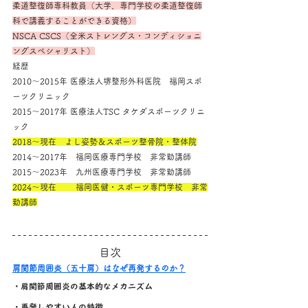
柔道整復師専科教員（大学、専門学校の柔道整復師
科で講義することができる資格）
NSCA CSCS（全米ストレングス・コンディショニ
ングスペシャリスト）
経歴
2010～2015年 医療法人堺整形外科医院　福岡スポ
ーツクリニック
2015～2017年 医療法人TSC タケダスポーツクリニ
ック
2018～現在　よし姿勢＆スポーツ整骨院・整体院
2014～2017年　福岡医療専門学校　非常勤講師
2015～2023年　九州医療専門学校　非常勤講師
2024～現在　　 福岡医健・スポーツ専門学校　非常
勤講師
目次
肩関節周囲炎（五十肩）はなぜ再発するのか？
・肩関節周囲炎の基本的なメカニズム
・再発しやすい人の特徴