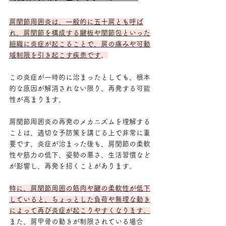
肩関節周囲炎は、一般的に五十肩とも呼ば
れ、肩関節を構成する腱板や関節包といった
組織に炎症が起こることで、肩の痛みや可動
域制限を引き起こす疾患です
。
この炎症が一時的に治まったとしても、根本
的な原因が解消されない限り、再発する可能
性が高まります。
肩関節周囲炎の再発のメカニズムを理解する
ことは、適切な予防策を講じる上で非常に重
要です。炎症が治まった後も、肩関節の柔軟
性や筋力の低下、姿勢の悪さ、生活習慣など
が影響し、再発を招くことがあります。
特に、肩関節周囲の筋肉や腱の柔軟性が低下
していると、ちょっとした負荷や無理な動き
によって再び炎症が起こりやすくなります。
また、肩甲骨の動きが制限されている場合