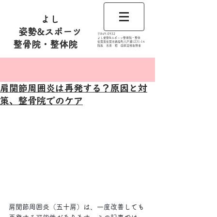
よし
姿勢&スポーツ
​〒849-0932
よし姿勢&スポーツ整骨院・整体
整骨院・整体院
佐賀県佐賀市鍋島町八戸溝1231‐14
​​院長 吉原 稔​ 国家資格取得者
記事
肩関節周囲炎は再発する？原因と対
策、整骨院でのケア
肩関節周囲炎（五十肩）は、一度改善しても