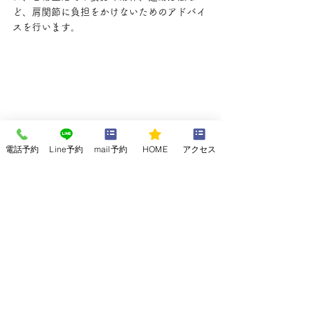
ど、肩関節に負担をかけないためのアドバイ
スを行います。
電話予約
Line予約
mail予約
HOME
アクセス
例えば、デスクワークをする際には、正しい
姿勢を保ち、長時間同じ姿勢を続けないよう
にしましょう。椅子の高さやモニターの位置
を調整し、肩や首に負担がかからないように