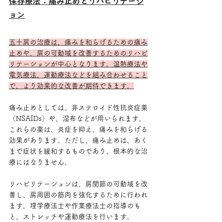
保存療法：痛み止めとリハビリテーシ
ョン
五十肩の治療は、痛みを和らげるための痛み
止めや、肩の可動域を改善するためのリハビ
リテーションが中心となります。温熱療法や
電気療法、運動療法などを組み合わせること
で、より効果的な改善が期待できます。
痛み止めとしては、非ステロイド性抗炎症薬
（NSAIDs）や、湿布などが用いられます。
これらの薬は、炎症を抑え、痛みを和らげる
効果があります。ただし、痛み止めは、あく
まで症状を緩和するものであり、根本的な治
療にはなりません。
リハビリテーションは、肩関節の可動域を改
善し、肩周囲の筋肉を強化するために行われ
ます。理学療法士や作業療法士の指導のも
と、ストレッチや運動療法を行います。