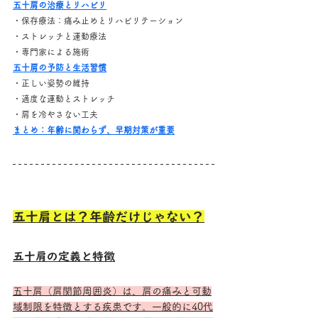
五十肩の治療とリハビリ
・保存療法：痛み止めとリハビリテーション
・ストレッチと運動療法
・専門家による施術
五十肩の予防と生活習慣
・正しい姿勢の維持
・適度な運動とストレッチ
・肩を冷やさない工夫
まとめ：年齢に関わらず、早期対策が重要
五十肩とは？年齢だけじゃない？
五十肩の定義と特徴
五十肩（肩関節周囲炎）は、肩の痛みと可動
域制限を特徴とする疾患です。一般的に40代