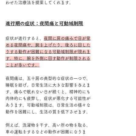
わせた治療法を提案してくれます。
進行期の症状：夜間痛と可動域制限
症状が進行すると、
夜間に肩の痛みで目が覚
める夜間痛や、腕を上げたり、後ろに回した
りする動作が困難になる可動域制限が現れま
す。特に、腕を外側に回す動作が制限される
ことが多いです。
夜間痛は、五十肩の典型的な症状の一つで、
睡眠を妨げ、日常生活に大きな影響を与えま
す。痛みで眠れない日が続くと、精神的にも
肉体的にも疲弊し、症状が悪化する可能性が
あります。可動域制限は、日常生活の様々な
動作を困難にし、生活の質を低下させます。
例えば、洗濯物を干す、高い所の物を取る、
車の運転をするなどの動作が困難になりま