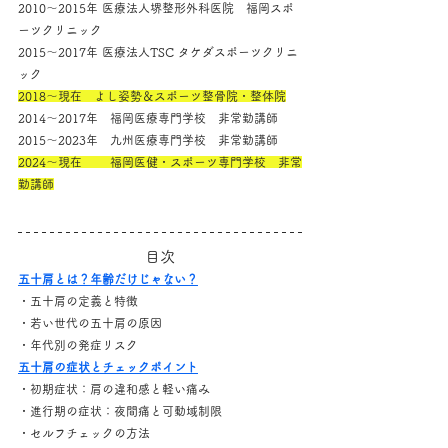
2010～2015年 医療法人堺整形外科医院　福岡スポ
ーツクリニック
2015～2017年 医療法人TSC タケダスポーツクリニ
ック
2018～現在　よし姿勢＆スポーツ整骨院・整体院
2014～2017年　福岡医療専門学校　非常勤講師
2015～2023年　九州医療専門学校　非常勤講師
2024～現在　　 福岡医健・スポーツ専門学校　非常
勤講師
目次
五十肩とは？年齢だけじゃない？
・五十肩の定義と特徴
・若い世代の五十肩の原因
・年代別の発症リスク
五十肩の症状とチェックポイント
・初期症状：肩の違和感と軽い痛み
・進行期の症状：夜間痛と可動域制限
・セルフチェックの方法