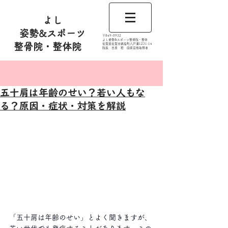
よし
姿勢&スポーツ
​〒849-0932
よし姿勢&スポーツ整骨院・整体
整骨院・整体院
佐賀県佐賀市鍋島町八戸溝1231‐14
​​院長 吉原 稔​ 国家資格取得者
記事
五十肩は年齢のせい？若い人もな
る？原因・症状・対策を解説
「五十肩は年齢のせい」とよく聞きますが、