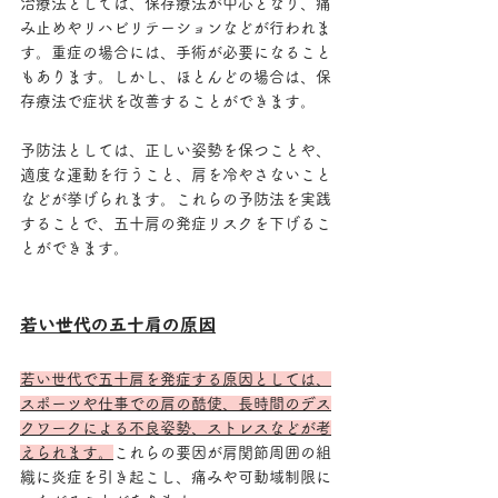
治療法としては、保存療法が中心となり、痛
み止めやリハビリテーションなどが行われま
す。重症の場合には、手術が必要になること
もあります。しかし、ほとんどの場合は、保
存療法で症状を改善することができます。
予防法としては、正しい姿勢を保つことや、
適度な運動を行うこと、肩を冷やさないこと
などが挙げられます。これらの予防法を実践
することで、五十肩の発症リスクを下げるこ
とができます。
若い世代の五十肩の原因
若い世代で五十肩を発症する原因としては、
スポーツや仕事での肩の酷使、長時間のデス
クワークによる不良姿勢、ストレスなどが考
えられます。
これらの要因が肩関節周囲の組
織に炎症を引き起こし、痛みや可動域制限に