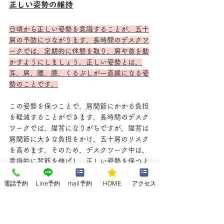
正しい姿勢の維持
日頃から正しい姿勢を意識することが、五十
肩の予防につながります。長時間のデスクワ
ークでは、定期的に休憩を取り、肩や首を動
かすようにしましょう。正しい姿勢とは、
耳、肩、腰、膝、くるぶしが一直線になる姿
勢のことです。
この姿勢を保つことで、肩関節にかかる負担
を軽減することができます。長時間のデスク
ワークでは、猫背になりがちですが、猫背は
肩関節に大きな負担をかけ、五十肩のリスク
を高めます。そのため、デスクワーク中は、
意識的に背筋を伸ばし、正しい姿勢を保つよ
うにしましょう。
電話予約
Line予約
mail予約
HOME
アクセス
また、定期的に休憩を取り、肩や首を動かす
ことも重要です。肩を回したり、首を左右に
傾けたりするストレッチを行うことで、肩や