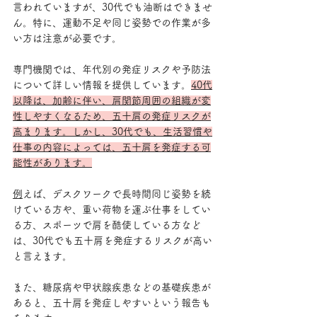
言われていますが、30代でも油断はできませ
ん。特に、運動不足や同じ姿勢での作業が多
い方は注意が必要です。
専門機関では、年代別の発症リスクや予防法
について詳しい情報を提供しています。
40代
以降は、加齢に伴い、肩関節周囲の組織が変
性しやすくなるため、五十肩の発症リスクが
高まります。しかし、30代でも、生活習慣や
仕事の内容によっては、五十肩を発症する可
能性があります。
例
えば、デスクワークで長時間同じ姿勢を続
けている方や、重い荷物を運ぶ仕事をしてい
る方、スポーツで肩を酷使している方など
は、30代でも五十肩を発症するリスクが高い
と言えます。
また、糖尿病や甲状腺疾患などの基礎疾患が
あると、五十肩を発症しやすいという報告も