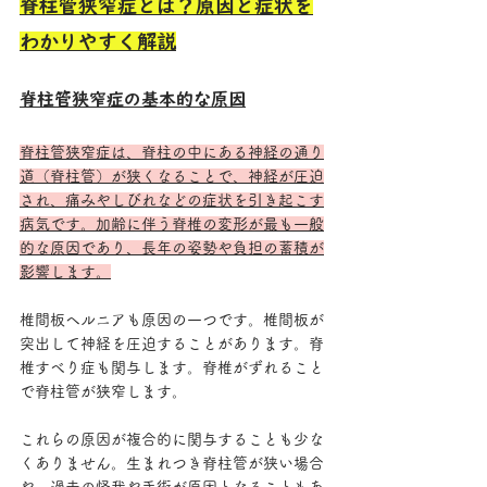
脊柱管狭窄症とは？原因と症状を
わかりやすく解説
脊柱管狭窄症の基本的な原因
脊柱管狭窄症は、脊柱の中にある神経の通り
道（脊柱管）が狭くなることで、神経が圧迫
され、痛みやしびれなどの症状を引き起こす
病気です。加齢に伴う脊椎の変形が最も一般
的な原因であり、長年の姿勢や負担の蓄積が
影響します。
椎間板ヘルニアも原因の一つです。椎間板が
突出して神経を圧迫することがあります。脊
椎すべり症も関与します。脊椎がずれること
で脊柱管が狭窄します。
これらの原因が複合的に関与することも少な
くありません。生まれつき脊柱管が狭い場合
や、過去の怪我や手術が原因となることもあ