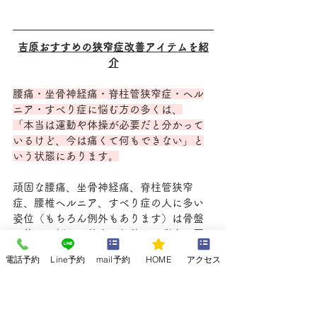
吉原おすすめの狭窄症改善アイテムを紹
介
腰痛・坐骨神経痛・脊柱管狭窄症・ヘル
ニア・すべり症に悩む方の多くは、
「本当は運動や体操が必要だと分かって
いるけど、今は痛くて何もできない」と
いう状態にあります。
頑固な腰痛、坐骨神経痛、脊柱管狭窄
症、腰椎ヘルニア、すべり症の人に多い
姿位（もちろん例外もあります）は骨盤
が後ろに倒れ、前方へ偏移し、背中、肩
が丸まり（猫背、巻き方）、膝も曲が
電話予約
Line予約
mail予約
HOME
アクセス
る、腰も反り気味になります。
この記事では、