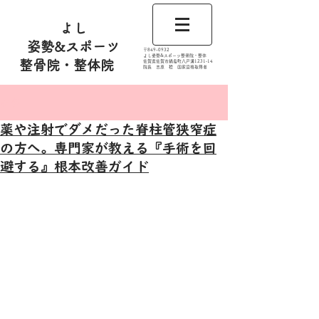
よし
姿勢&スポーツ
​〒849-0932
よし姿勢&スポーツ整骨院・整体
整骨院・整体院
佐賀県佐賀市鍋島町八戸溝1231‐14
​​院長 吉原 稔​ 国家資格取得者
記事
薬や注射でダメだった脊柱管狭窄症
の方へ。専門家が教える『手術を回
避する』根本改善ガイド