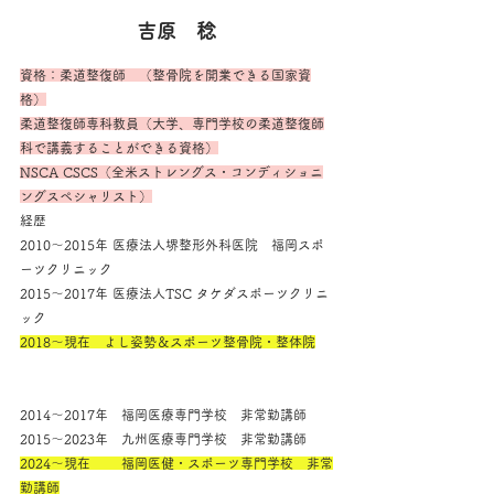
吉原　稔
資格：柔道整復師　（整骨院を開業できる国家資
格）
柔道整復師専科教員（大学、専門学校の柔道整復師
科で講義することができる資格）
NSCA CSCS（全米ストレングス・コンディショニ
ングスペシャリスト）
経歴
2010～2015年 医療法人堺整形外科医院　福岡スポ
ーツクリニック
2015～2017年 医療法人TSC タケダスポーツクリニ
ック
2018～現在　よし姿勢＆スポーツ整骨院・整体院
2014～2017年　福岡医療専門学校　非常勤講師
2015～2023年　九州医療専門学校　非常勤講師
2024～現在　　 福岡医健・スポーツ専門学校　非常
勤講師