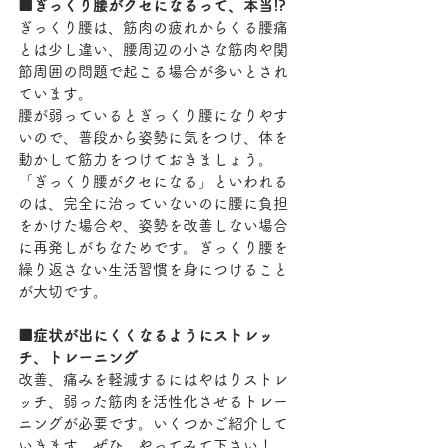
■ぎっくり腰がクセになるって、本当!?
ぎっくり腰は、筋肉の疲れからくる腰痛
とは少し違い、腰周辺の小さな筋肉や関
節周囲の問題で起こる場合が多いとされ
ています。
腰が弱っているとぎっくり腰になりやす
いので、普段から姿勢に気をつけ、体を
動かして筋力をつけておきましょう。
「ぎっくり腰がクセになる」といわれる
のは、完全に治っていないのに腰に負担
をかけた場合や、姿勢を改善しない場合
に再発しがちなためです。ぎっくり腰を
繰り返さない生活習慣を身につけること
が大切です。
■症状が出にくくなるようにストレッ
チ、トレーニング
改善、痛みを軽減するにはやはりストレ
ッチ、弱った筋肉を活性化させるトレー
ニングが必要です。いくつかご紹介して
いきます。ぜひ、やってみて下さい！