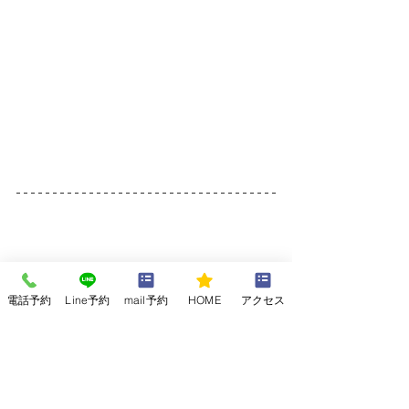
姿勢の問題や筋肉の問題は、首、肩コリ
や腰痛を引き起こす原因になります。
電話予約
Line予約
mail予約
HOME
アクセス
根本的なところから改善をしていきまし
ょう。
佐賀市　腰痛や肩こり、頭痛はよし整骨
院にお任せください。