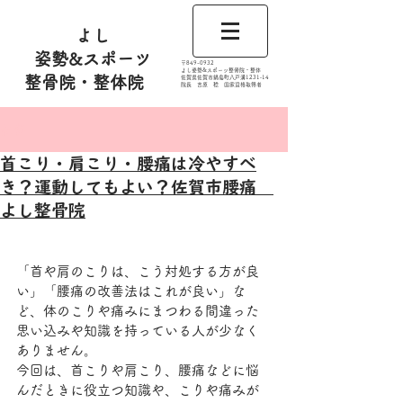
よし
姿勢&スポーツ
​〒849-0932
よし姿勢&スポーツ整骨院・整体
整骨院・整体院
佐賀県佐賀市鍋島町八戸溝1231‐14
​​院長 吉原 稔​ 国家資格取得者
記事
首こり・肩こり・腰痛は冷やすべ
き？運動してもよい？佐賀市腰痛
よし整骨院
「首や肩のこりは、こう対処する方が良
い」「腰痛の改善法はこれが良い」な
ど、体のこりや痛みにまつわる間違った
思い込みや知識を持っている人が少なく
ありません。
今回は、首こりや肩こり、腰痛などに悩
んだときに役立つ知識や、こりや痛みが