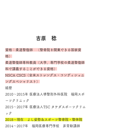
吉原　稔
資格：柔道整復師　（整骨院を開業できる国家資
格）
柔道整復師専科教員（大学、専門学校の柔道整復師
科で講義することができる資格）
NSCA CSCS（全米ストレングス・コンディショニ
ングスペシャリスト）
経歴
2010～2015年 医療法人堺整形外科医院　福岡スポ
ーツクリニック
2015～2017年 医療法人TSC タケダスポーツクリニ
ック
2018～現在　よし姿勢＆スポーツ整骨院・整体院
2014～2017年　福岡医療専門学校　非常勤講師