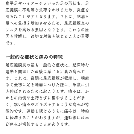
扁平足やハイアーチといった足の形状も、足
底腱膜に不均等な負荷をかけるため、炎症を
引き起こしやすくなります。さらに、肥満も
足への負担を増加させるため、足底腱膜炎の
リスクを高める要因となります。これらの原
因を理解し、適切な対策を講じることが重要
です。
一般的な症状と痛みの特徴
足底腱膜炎の最も一般的な症状は、起床時や
運動を開始した直後に感じる足裏の痛みで
す。これは、夜間に足底腱膜が収縮し、朝起
きて最初に足を地面につけた際に、急激に引
き伸ばされるために起こります。痛みは、か
かとの内側や土踏まずに集中することが多
く、鋭い痛みやズキズキするような痛みが特
徴的です。運動を続けるうちに痛みは一時的
に軽減することがありますが、運動後には再
び痛みが増強することがあります。