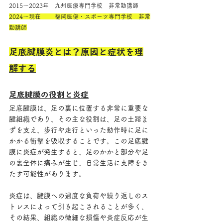
2015～2023年　九州医療専門学校　非常勤講師
2024～現在　　 福岡医健・スポーツ専門学校　非常
勤講師
足底腱膜炎とは？原因と症状を理
解する
足底腱膜の役割と炎症
足底腱膜は、足の裏に位置する非常に重要な
腱組織であり、その主な役割は、足の土踏ま
ずを支え、歩行や走行といった動作時に足に
かかる衝撃を吸収することです。この足底腱
膜に炎症が発生すると、足のかかと部分や足
の裏全体に痛みが生じ、日常生活に支障をき
たす可能性があります。
炎症は、腱膜への過度な負荷や繰り返しのス
トレスによって引き起こされることが多く、
その結果、組織の微細な損傷や炎症反応が生