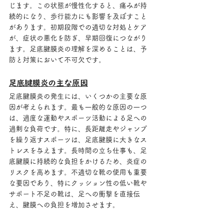
じます。この状態が慢性化すると、痛みが持
続的になり、歩行能力にも影響を及ぼすこと
があります。初期段階での適切な対処とケア
が、症状の悪化を防ぎ、早期回復につながり
ます。足底腱膜炎の理解を深めることは、予
防と対策において不可欠です。
足底腱膜炎の主な原因
足底腱膜炎の発生には、いくつかの主要な原
因が考えられます。最も一般的な原因の一つ
は、過度な運動やスポーツ活動による足への
過剰な負荷です。特に、長距離走やジャンプ
を繰り返すスポーツは、足底腱膜に大きなス
トレスを与えます。長時間の立ち仕事も、足
底腱膜に持続的な負担をかけるため、炎症の
リスクを高めます。不適切な靴の使用も重要
な要因であり、特にクッション性の低い靴や
サポート不足の靴は、足への衝撃を直接伝
え、腱膜への負担を増加させます。