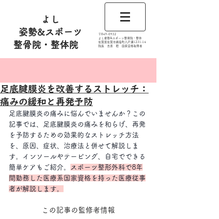
よし
姿勢&スポーツ
​〒849-0932
よし姿勢&スポーツ整骨院・整体
整骨院・整体院
佐賀県佐賀市鍋島町八戸溝1231‐14
​​院長 吉原 稔​ 国家資格取得者
記事
足底腱膜炎を改善するストレッチ：
痛みの緩和と再発予防
足底腱膜炎の痛みに悩んでいませんか？この
記事では、足底腱膜炎の痛みを和らげ、再発
を予防するための効果的なストレッチ方法
を、原因、症状、治療法と併せて解説しま
す。インソールやテーピング、自宅でできる
簡単ケアもご紹介。
スポーツ整形外科で8年
間勤務した医療系国家資格を持った医療従事
者が解説します。
この記事の監修者情報