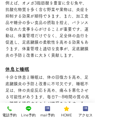
例えば、オメガ3脂肪酸を豊富に含む魚や、
抗酸化物質を多く含む野菜や果物は、炎症を
抑制する効果が期待できます。また、加工食
品や糖分の多い食品の摂取を控え、バランス
の取れた食事を心がけることが重要です。運
動は、体重管理だけでなく、足全体の血行を
促進し、足底腱膜の柔軟性を高める効果もあ
ります。体重管理と適切な食事が、足底腱膜
炎の予防と改善に大きく貢献します。
休息と睡眠
十分な休息と睡眠は、体の回復力を高め、足
底腱膜炎の予防と改善に不可欠です。睡眠不
足は、体の炎症反応を高め、痛みを悪化させ
る可能性があります。毎日7〜8時間の質の高
い睡眠を確保することが推奨されます。ま
た、日中の活動中に足に痛みを感じた場合
電話予約
Line予約
mail予約
HOME
アクセス
は、無理をせずに休息を取ることが重要で
す。