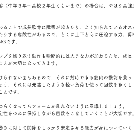
齢（中学３年～高校２年生くらいまで）の場合は、やはり高強
わることで成長軟骨に障害が起きたり、よく知られているオス
たりする危険性があるので、とくに上下方向に圧迫する力、剪
NGです。
ンプを繰り返す動作も瞬間的には大きな力が加わるため、成長
ことが大切になってきます。
けられない面もあるので、それに対応できる筋肉の機能を養っ
ょう。それには先述したような軽い負荷を使って回数を多くし
ことです。
つらくなってもフォームが乱れないように意識しましょう。
定性をつねに保持しながら回数をこなしていくことが大切です
動きに対して関節をしっかり安定させる能力が身についていく