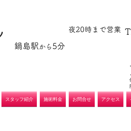
​駐車場あり
​夜20時まで営業
T
ツ
​鍋島駅
5分
​各種保険取扱
から
院
スタッフ紹介
施術料金
お問合せ
アクセス