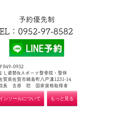
​予約優先制
EL
​：0952‐97‐8582
​〒849-0932
よし姿勢&スポーツ整骨院・整体
佐賀県佐賀市鍋島町八戸溝1231‐14
​​院長 吉原 稔​ 国家資格取得者
インソールについて
もっと見る