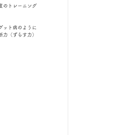
度のトレーニング
グット病のように
断力（ずらす力）
。