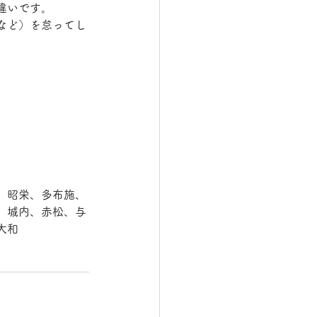
違いです。
など）を怠ってし
、昭栄、多布施、
、城内、赤松、与
和 