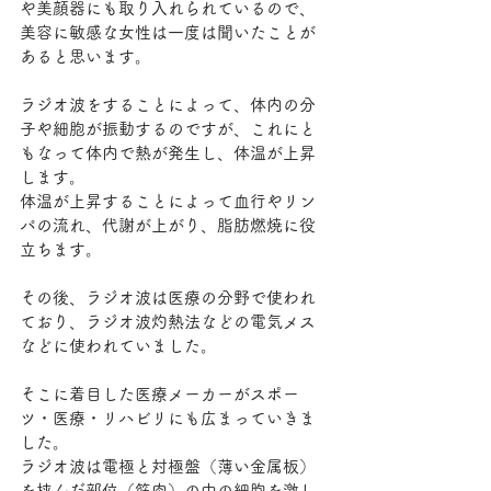
や美顔器にも取り入れられているので、
美容に敏感な女性は一度は聞いたことが
あると思います。
ラジオ波をすることによって、体内の分
子や細胞が振動するのですが、これにと
もなって体内で熱が発生し、体温が上昇
します。
体温が上昇することによって血行やリン
パの流れ、代謝が上がり、脂肪燃焼に役
立ちます。
その後、ラジオ波は医療の分野で使われ
ており、ラジオ波灼熱法などの電気メス
などに使われていました。
そこに着目した医療メーカーがスポー
ツ・医療・リハビリにも広まっていきま
した。
ラジオ波は電極と対極盤（薄い金属板）
を挟んだ部位（筋肉）の中の細胞を激し