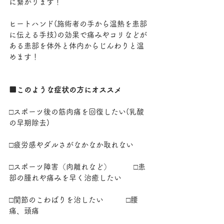
に繋がります！
ヒートハンド(施術者の手から温熱を患部
に伝える手技)の効果で痛みやコリなどが
ある患部を体外と体内からじんわりと温
めます！
■このような症状の方にオススメ
□スポーツ後の筋肉痛を回復したい(乳酸
の早期除去)
□疲労感やダルさがなかなか取れない
□スポーツ障害（肉離れなど）　　　□患
部の腫れや痛みを早く治癒したい
□関節のこわばりを治したい　　　□腰
痛、頭痛