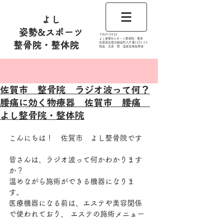
よし
姿勢&スポーツ
​〒849-0932
よし姿勢&スポーツ整骨院・整体
整骨院・整体院
佐賀県佐賀市鍋島町八戸溝1231‐14
​​院長 吉原 稔​ 国家資格取得者
記事
佐賀市 整骨院 ラジオ波って何？
腰痛に効く物療器 佐賀市 腰痛
よし整骨院・整体院
こんにちは！　佐賀市　よし整骨院です
皆さんは、ラジオ波って何かわかります
か？
温めながら施術ができる機器になりま
す。
医療機器になる前は、エステや美容関係
で使われており、 エステの施術メニュー