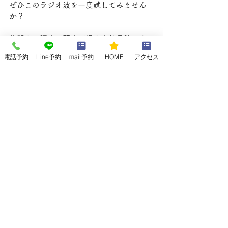
ぜひこのラジオ波を一度試してみません
か？
佐賀市　腰痛、頭痛が得意な整骨院　よ
し整骨院・整体院でした‼
電話予約
Line予約
mail予約
HOME
アクセス
整骨院・整体院来院地域：鍋島町、八戸
溝、開成、神園、神野、高木瀬、新生、
新栄、昭栄、多布施、長瀬、六座町、中
折町、末広、本庄、八戸、嘉瀬、伊勢、
成章、天祐、鬼丸、中の館、城内、赤
松、与賀、唐人、松原、柳、高木、朝
日、田代、今宿、木原、巨勢、兵庫、南
佐賀、川副、大和 
腰痛
佐賀市
症状