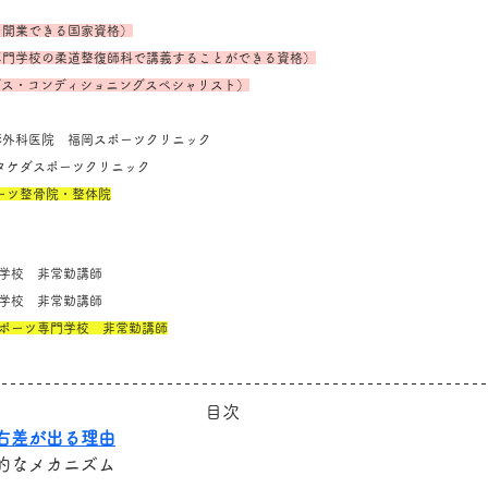
を開業できる国家資格）
専門学校の柔道整復師科で講義することができる資格）
ングス・コンディショニングスペシャリスト）
堺整形外科医院　福岡スポーツクリニック
SC タケダスポーツクリニック
ポーツ整骨院・整体院
専門学校　非常勤講師
専門学校　非常勤講師
スポーツ専門学校　非常勤講師
目次
右差が出る理由
的なメカニズム