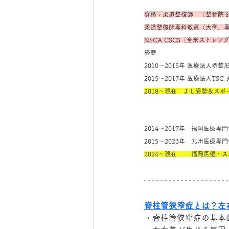
資格：柔道整復師　（整骨院
柔道整復師専科教員（大学、
NSCA CSCS（全米ストレ
経歴
2010～2015年 医療法人
2015～2017年 医療法人T
2018～現在　よし姿勢＆ス
2014～2017年　福岡医療
2015～2023年　九州医療
2024～現在　　 福岡医健・
脊柱管狭窄症とは？左
・脊柱管狭窄症の基本