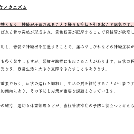
なメカニズム
が狭くなり、神経が圧迫されることで様々な症状を引き起こす病気です
呼ばれる骨の突起が形成され、黄色靭帯が肥厚することで脊柱管が狭窄
作用し、脊髄や神経根を圧迫することで、痛みやしびれなどの神経症状
最も多く発生しますが、頸椎や胸椎にも起こることがあります。症状の
て異なり、日常生活に大きな支障をきたすこともあります。
が重要であり、症状の進行を抑制し、生活の質を維持することが可能で
増加傾向にあり、その予防と対策が重要な課題となっています。
勢の維持、適切な体重管理などが、脊柱管狭窄症の予防に役立つと考え