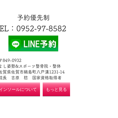
​予約優先制
EL
​：0952‐97‐8582
​〒849-0932
よし姿勢&スポーツ整骨院・整体
佐賀県佐賀市鍋島町八戸溝1231‐14
​​院長 吉原 稔​ 国家資格取得者
インソールについて
もっと見る