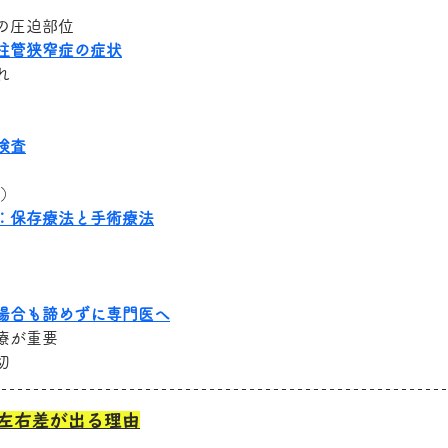
の圧迫部位
柱管狭窄症の症状
れ
検査
T）
：保存療法と手術療法
場合も諦めずに専門医へ
療が重要
切
左右差が出る理由