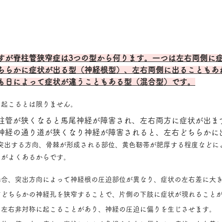
すが脊柱管狭窄症は3つの型から何ります。一つは左右両側に
ちらかに症状が出る型（神経根型）、左右両側に出ることもあ
も日によって症状が違うこともある型（混合型）です。
に起こるとは限りません。
柱管が狭くなると馬尾神経が障害され、左右両方に症状が出ま
神経の通り道が狭くなり神経が障害されると、左右どちらかに
突出する方向、骨棘が形成される部位、黄色靭帯が肥厚する程度などに
とがよくあるからです。
場合、突出方向によって神経根の圧迫部位が異なり、症状の左右差に大
右どちらかの神経孔を狭窄することで、片側の下肢に症状が現れること
も左右非対称に起こることがあり、神経の圧迫に偏りを生じさせます。