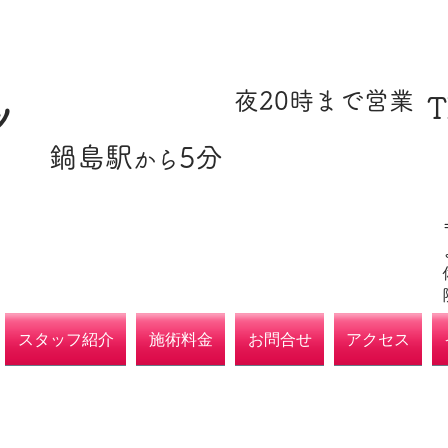
​駐車場あり
​夜20時まで営業
T
ツ
​鍋島駅
5分
​各種保険取扱
から
院
スタッフ紹介
施術料金
お問合せ
アクセス