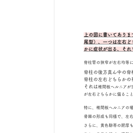
上の図に書いてありま
尾型）、一つは左右ど
かに症状が出る、それ
脊柱管の狭窄が左右均等
脊柱の後方真ん中の脊
脊柱の左右どちらかの
それは
椎間板ヘルニアが
が左右どちらかに偏るこ
特に、椎間板ヘルニアの
骨棘の形成も同様で、左
さらに、黄色靭帯の肥厚