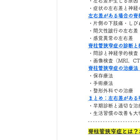
・左右差が生じる原因
・症状の左右差と神経
左右差がある場合の脊
・片側の下肢痛・しび
・間欠性跛行の左右差
・感覚異常の左右差
脊柱管狭窄症の診断と
・問診と神経学的検査
・画像検査（MRI、C
脊柱管狭窄症の治療法
・保存療法
・手術療法
・整形外科での治療
まとめ：左右差がある
・早期診断と適切な治
・生活習慣の改善も大
脊柱管狭窄症とは？