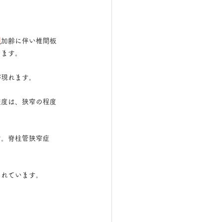
。
加齢に伴い椎間板
します。
が現れます。
程度は、狭窄の程度
す。脊柱管狭窄症
られています。