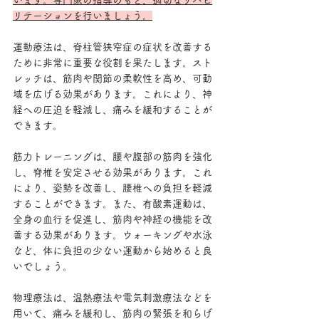
います。専門家の指導のもと、適切なリハビ
リテーションを行いましょう。
運動療法は、脊柱管狭窄症の症状を改善する
ために非常に重要な役割を果たします。スト
レッチは、筋肉や関節の柔軟性を高め、可動
域を広げる効果があります。これにより、神
経への圧迫を軽減し、痛みを緩和することが
できます。
筋力トレーニングは、腰や腹部の筋肉を強化
し、脊椎を安定させる効果があります。これ
により、姿勢を改善し、腰椎への負担を軽減
することができます。また、有酸素運動は、
全身の血行を促進し、筋肉や神経の機能を改
善する効果があります。ウォーキングや水泳
など、体に負担の少ない運動から始めると良
いでしょう。
物理療法は、温熱療法や電気刺激療法などを
用いて、痛みを緩和し、筋肉の緊張を和らげ