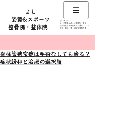
よし
姿勢&スポーツ
​〒849-0932
よし姿勢&スポーツ整骨院・整体
整骨院・整体院
佐賀県佐賀市鍋島町八戸溝1231‐14
​​院長 吉原 稔​ 国家資格取得者
記事
脊柱管狭窄症は手術なしでも治る？
症状緩和と治療の選択肢