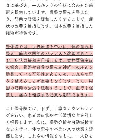
査に基づき、一人ひとりの症状に合わせた施
術を提供しています。骨盤の歪みを整えた
り、筋肉の緊張を緩和したりすることで、症
状の改善を目指します。根本改善を目指した
施術が特徴です。
整体院では、手技療法を中心に、体の歪みを
整え、筋肉や関節のバランスを改善すること
で、症状の緩和を目指します。脊柱管狭窄症
の場合、骨盤や背骨の歪みが神経への圧迫を
助長している可能性があるため、これらの歪
みを整えることが重要となります。また、周
囲の筋肉の緊張を緩和することで、血行を促
進し、痛みを軽減する効果も期待できます。
よし整骨院では、まず、丁寧なカウンセリン
グを行い、患者の症状や生活習慣などを詳し
く把握します。次に、姿勢分析や可動域検査
などを行い、体の歪みやバランスの状態を評
価します。これらの情報をもとに、一人ひと