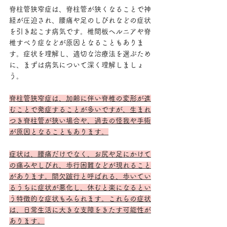
脊柱管狭窄症は、脊柱管が狭くなることで神
経が圧迫され、腰痛や足のしびれなどの症状
を引き起こす病気です。椎間板ヘルニアや脊
椎すべり症などが原因となることもありま
す。症状を理解し、適切な治療法を選ぶため
に、まずは病気について深く理解しましょ
う。
脊柱管狭窄症は、加齢に伴い脊椎の変形が進
むことで発症することが多いですが、生まれ
つき脊柱管が狭い場合や、過去の怪我や手術
が原因となることもあります。
症状は、腰痛だけでなく、お尻や足にかけて
の痛みやしびれ、歩行困難などが現れること
があります。間欠跛行と呼ばれる、歩いてい
るうちに症状が悪化し、休むと楽になるとい
う特徴的な症状もみられます。これらの症状
は、日常生活に大きな支障をきたす可能性が
あります。