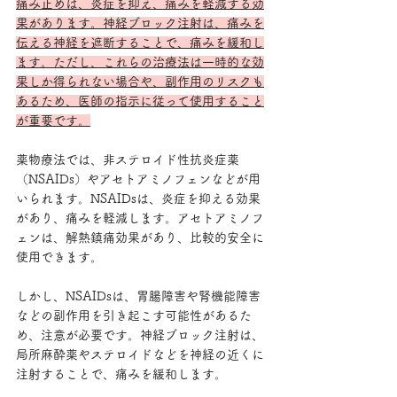
痛み止めは、炎症を抑え、痛みを軽減する効
果があります。神経ブロック注射は、痛みを
伝える神経を遮断することで、痛みを緩和し
ます。ただし、これらの治療法は一時的な効
果しか得られない場合や、副作用のリスクも
あるため、医師の指示に従って使用すること
が重要です。
薬物療法では、非ステロイド性抗炎症薬
（NSAIDs）やアセトアミノフェンなどが用
いられます。NSAIDsは、炎症を抑える効果
があり、痛みを軽減します。アセトアミノフ
ェンは、解熱鎮痛効果があり、比較的安全に
使用できます。
しかし、NSAIDsは、胃腸障害や腎機能障害
などの副作用を引き起こす可能性があるた
め、注意が必要です。神経ブロック注射は、
局所麻酔薬やステロイドなどを神経の近くに
注射することで、痛みを緩和します。