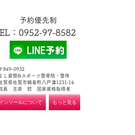
​予約優先制
EL
​：0952‐97‐8582
​〒849-0932
よし姿勢&スポーツ整骨院・整体
佐賀県佐賀市鍋島町八戸溝1231‐14
​​院長 吉原 稔​ 国家資格取得者
インソールについて
もっと見る