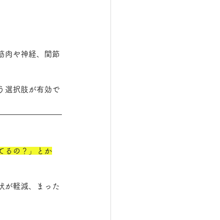
筋肉や神経、関節
。
う選択肢が有効で
てるの？」とか
状が軽減、まった