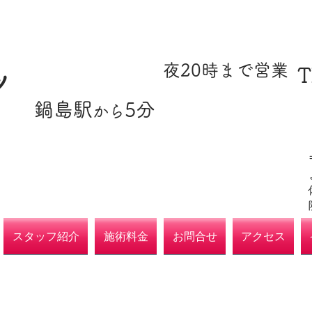
​駐車場あり
​夜20時まで営業
T
ツ
​鍋島駅
5分
​各種保険取扱
から
院
スタッフ紹介
施術料金
お問合せ
アクセス