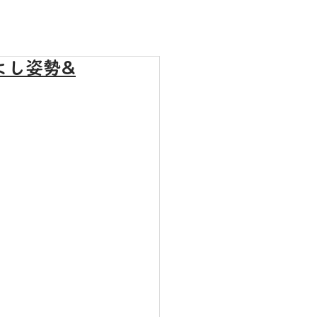
よし姿勢&