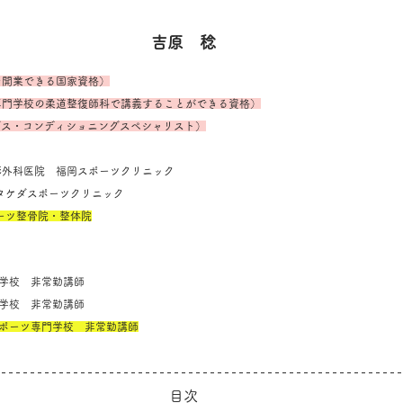
吉原　稔
を開業できる国家資格）
専門学校の柔道整復師科で講義することができる資格）
ングス・コンディショニングスペシャリスト）
堺整形外科医院　福岡スポーツクリニック
SC タケダスポーツクリニック
ポーツ整骨院・整体院
専門学校　非常勤講師
専門学校　非常勤講師
スポーツ専門学校　非常勤講師
目次