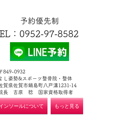
​予約優先制
EL
​：0952‐97‐8582
​〒849-0932
よし姿勢&スポーツ整骨院・整体
佐賀県佐賀市鍋島町八戸溝1231‐14
​​院長 吉原 稔​ 国家資格取得者
インソールについて
もっと見る