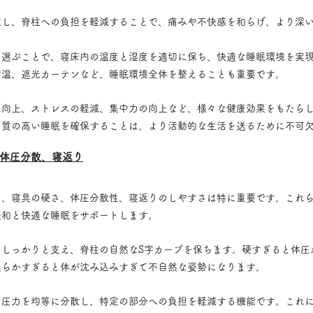
散し、脊柱への負担を軽減することで、痛みや不快感を和らげ、より深
を選ぶことで、寝床内の温度と湿度を適切に保ち、快適な睡眠環境を実
室温、遮光カーテンなど、睡眠環境全体を整えることも重要です。
の向上、ストレスの軽減、集中力の向上など、様々な健康効果をもたら
、質の高い睡眠を確保することは、より活動的な生活を送るために不可
体圧分散、寝返り
て、寝具の硬さ、体圧分散性、寝返りのしやすさは特に重要です。これ
緩和と快適な睡眠をサポートします。
をしっかりと支え、脊柱の自然なS字カーブを保ちます。硬すぎると体圧
柔らかすぎると体が沈み込みすぎて不自然な姿勢になります。
る圧力を均等に分散し、特定の部分への負担を軽減する機能です。これ