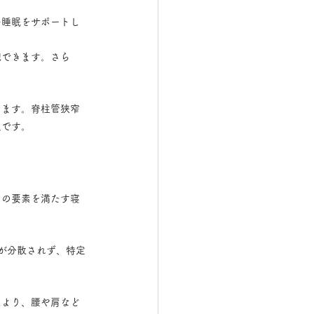
い睡眠をサポートし
現できます。さら
します。脊柱管狭窄
欠です。
らの要素を満たす寝
が分散されず、特定
により、腰や肩など