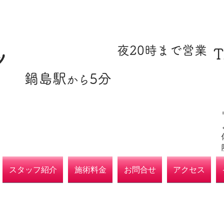
​駐車場あり
​夜20時まで営業
T
ツ
​鍋島駅
5分
​各種保険取扱
から
院
スタッフ紹介
施術料金
お問合せ
アクセス