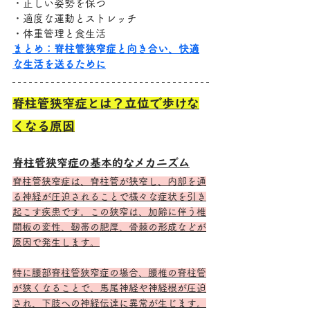
・正しい姿勢を保つ
・適度な運動とストレッチ
・体重管理と食生活
まとめ：脊柱管狭窄症と向き合い、快適
な生活を送るために
脊柱管狭窄症とは？立位で歩けな
くなる原因
脊柱管狭窄症の基本的なメカニズム
脊柱管狭窄症は、脊柱管が狭窄し、内部を通
る神経が圧迫されることで様々な症状を引き
起こす疾患です。この狭窄は、加齢に伴う椎
間板の変性、靭帯の肥厚、骨棘の形成などが
原因で発生します。
特に腰部脊柱管狭窄症の場合、腰椎の脊柱管
が狭くなることで、馬尾神経や神経根が圧迫
され、下肢への神経伝達に異常が生じます。