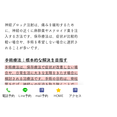
神経ブロック注射は、痛みを緩和するため
に、神経の近くに麻酔薬やステロイド薬を注
入する方法です。保存療法は、症状が比較的
軽い場合や、手術を希望しない場合に選択さ
れることが多いです。
手術療法：根本的な解決を目指す
手術療法は、保存療法で症状が改善しない場
合や、日常生活に大きな支障をきたす場合に
検討される治療法です。手術の目的は、脊柱
管を広げ、神経への圧迫を取り除くことで、
症状の根本的な改善を目指します。
電話予約
Line予約
mail予約
HOME
アクセス
代表的な手術方法としては、椎弓切除術、椎
弓形成術、棘突起縦割式椎弓形成術などがあ
ります。