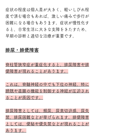
症状の程度は個人差が大きく、軽いしびれ程
度で済む場合もあれば、激しい痛みで歩行が
困難になる場合もあります。症状が慢性化す
ると、日常生活に大きな支障をきたすため、
早期の診断と適切な治療が重要です。
排尿・排便障害
脊柱管狭窄症が重症化すると、排尿障害や排
便障害が現れることがあります。
これは、脊髄神経の中でも下位の神経、特に
膀胱や直腸の機能を制御する神経が圧迫され
ることが原因です。
排尿障害としては、頻尿、尿意切迫感、尿失
禁、排尿困難などが挙げられます。排便障害
としては、便秘や便失禁などが現れることが
あります。