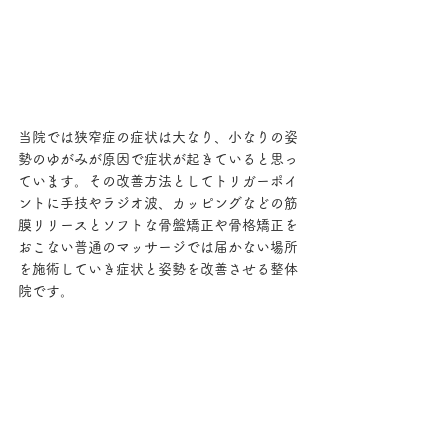
当院では狭窄症の症状は大なり、小なりの姿
勢のゆがみが原因で症状が起きていると思っ
ています。その改善方法としてトリガーポイ
ントに手技やラジオ波、カッピングなどの筋
膜リリースとソフトな骨盤矯正や骨格矯正を
おこない普通のマッサージでは届かない場所
を施術していき症状と姿勢を改善させる整体
院です。