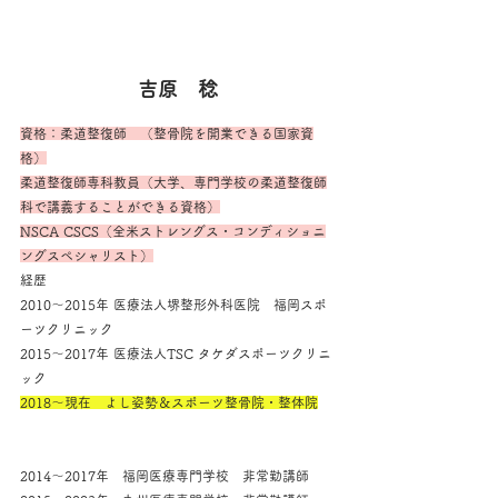
吉原　稔
資格：柔道整復師　（整骨院を開業できる国家資
格）
柔道整復師専科教員（大学、専門学校の柔道整復師
科で講義することができる資格）
NSCA CSCS（全米ストレングス・コンディショニ
ングスペシャリスト）
経歴
2010～2015年 医療法人堺整形外科医院　福岡スポ
ーツクリニック
2015～2017年 医療法人TSC タケダスポーツクリニ
ック
2018～現在　よし姿勢＆スポーツ整骨院・整体院
2014～2017年　福岡医療専門学校　非常勤講師