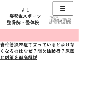
よし
姿勢&スポーツ
​〒849-0932
よし姿勢&スポーツ整骨院・整体
整骨院・整体院
佐賀県佐賀市鍋島町八戸溝1231‐14
​​院長 吉原 稔​ 国家資格取得者
記事
脊柱管狭窄症で立っていると歩けな
くなるのはなぜ？間欠性跛行？原因
と対策を徹底解説