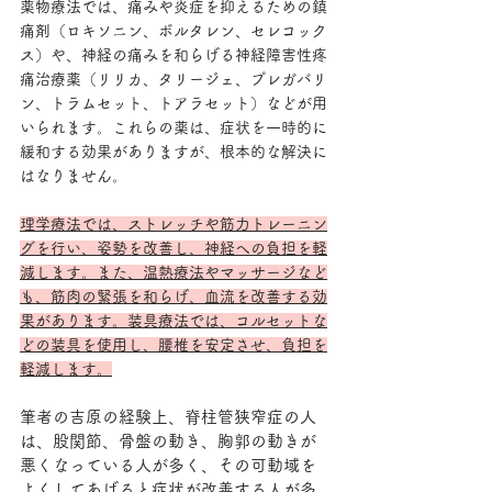
薬物療法では、痛みや炎症を抑えるための鎮
痛剤（ロキソニン、ボルタレン、セレコック
ス）や、神経の痛みを和らげる神経障害性疼
痛治療薬（リリカ、タリージェ、プレガバリ
ン、トラムセット、トアラセット）などが用
いられます。これらの薬は、症状を一時的に
緩和する効果がありますが、根本的な解決に
はなりません。
理学療法では、ストレッチや筋力トレーニン
グを行い、姿勢を改善し、神経への負担を軽
減します。また、温熱療法やマッサージなど
も、筋肉の緊張を和らげ、血流を改善する効
果があります。装具療法では、コルセットな
どの装具を使用し、腰椎を安定させ、負担を
軽減します。
筆者の吉原の経験上、脊柱管狭窄症の人
は、股関節、骨盤の動き、胸郭の動きが
悪くなっている人が多く、その可動域を
よくしてあげると症状が改善する人が多