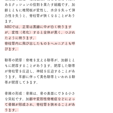
あるクッションの役割を果たす組織です。加
齢とともに椎間板が変性し、水分を失って弾
力性を失うと、脊柱管が狭くなることがあり
ます。
MRIでは、正常は黒縁に中が白く映ります
が、変性（老化）すると全体が黒く、つぶれ
たように映ります。
脊柱管内に飛び出したものをヘルニアとも呼
びます。
靭帯の肥厚：脊椎を支える靭帯が、加齢とと
もに肥厚することがあります。肥厚した靭帯
が脊柱管を圧迫し、神経を圧迫することがあ
ります。年齢に伴って黄色靭帯といわれる靭
帯が肥厚してきます。
骨棘の形成：骨棘は、骨の表面にできる小さ
な突起です。加
齢や変形性脊椎症などによっ
て骨棘が形成され、脊柱管を狭めることがあ
ります。