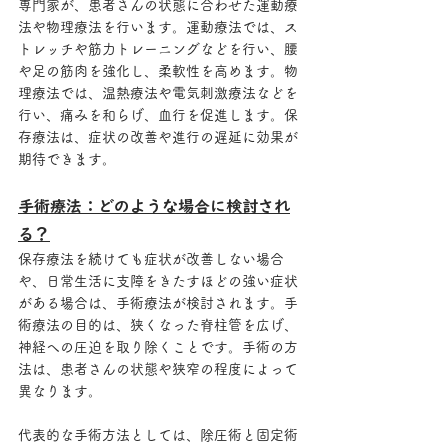
専門家が、患者さんの状態に合わせた運動療
法や物理療法を行います。運動療法では、ス
トレッチや筋力トレーニングなどを行い、腰
や足の筋肉を強化し、柔軟性を高めます。物
理療法では、温熱療法や電気刺激療法などを
行い、痛みを和らげ、血行を促進します。保
存療法は、症状の改善や進行の遅延に効果が
期待できます。
手術療法：どのような場合に検討され
る？
保存療法を続けても症状が改善しない場合
や、日常生活に支障をきたすほどの強い症状
がある場合は、手術療法が検討されます。手
術療法の目的は、狭くなった脊柱管を広げ、
神経への圧迫を取り除くことです。手術の方
法は、患者さんの状態や狭窄の程度によって
異なります。
代表的な手術方法としては、除圧術と固定術