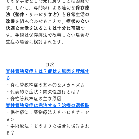
ものを手術なしで元に戻すことは困難で
す。しかし、専門家による適切な
保存療
法（整体・リハビリなど）と日常生活の
改善
を組み合わせることで、
症状のない
快適な生活を送ることは十分に可能
で
す。手術は保存療法で改善しない場合や
重症の場合に検討されます。
目次
脊柱管狭窄症とは？症状と原因を理解す
る
・脊柱管狭窄症の基本的なメカニズム
・代表的な症状：間欠性跛行とは？
・脊柱管狭窄症の主な原因
脊柱管狭窄症は完治する？治療の選択肢
・保存療法：薬物療法とリハビリテーシ
ョン
・手術療法：どのような場合に検討され
る？