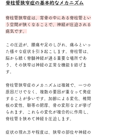
脊柱管狭窄症の基本的なメカニズム
脊柱管狭窄症は、背骨の中にある脊柱管とい
う空間が狭くなることで、神経が圧迫される
病気です。
この圧迫が、腰痛や足のしびれ、痛みといっ
た様々な症状を引き起こします。脊柱管は、
脳から続く脊髄神経が通る重要な場所であ
り、その狭窄は神経の正常な機能を妨げま
す。
脊柱管狭窄症のメカニズムは複雑で、一つの
原因だけでなく、複数の要因が重なって発症
することが多いです。加齢による変化、椎間
板の変性、靭帯の肥厚、骨の変形などが挙げ
られます。これらの変化が複合的に作用し、
脊柱管を狭めて神経を圧迫します。
症状の現れ方や程度は、狭窄の部位や神経の