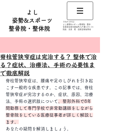
よし
姿勢&スポーツ
​〒849-0932
よし姿勢&スポーツ整骨院・整体
整骨院・整体院
佐賀県佐賀市鍋島町八戸溝1231‐14
​​院長 吉原 稔​ 国家資格取得者
記事
脊柱管狭窄症は完治する？ 整体で治
る？症状、治療法、手術の必要性ま
で徹底解説
脊柱管狭窄症は、腰痛や足のしびれを引き起
こす一般的な疾患です。この記事では、脊柱
管狭窄症が完治するのか、症状、原因、治療
法、手術の選択肢について
、整形外科で8年
間勤務して専門学校で非常勤講師をしながら
整骨院をしている医療従事者が詳しく解説し
ます。
あなたの疑問を解消しましょう。