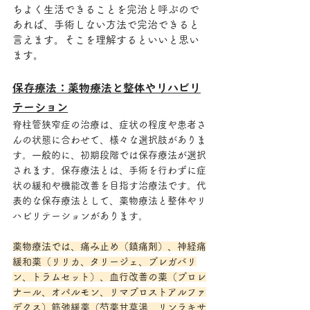
ちよく生活できることを完治と呼ぶので
あれば、手術しない方法で完治できると
言えます。そこを理解するといいと思い
ます。
保存療法：薬物療法と整体やリハビリ
テーション
脊柱管狭窄症の治療は、症状の程度や患者さ
んの状態に合わせて、様々な選択肢がありま
す。一般的に、初期段階では保存療法が選択
されます。保存療法とは、手術を行わずに症
状の緩和や機能改善を目指す治療法です。代
表的な保存療法として、薬物療法と整体やリ
ハビリテーションがあります。
薬物療法では、痛み止め（鎮痛剤）、神経痛
緩和薬（リリカ、タリージェ、プレガバリ
ン、トラムセット）、血行改善の薬（プロレ
ナール、オパルモン、リマプロストアルファ
デクス）筋弛緩薬（芍薬甘草湯、リンラキサ