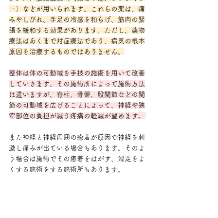
ー）などが用いられます。これらの薬は、痛
みやしびれ、手足の冷感を和らげ、筋肉の緊
張を緩和する効果があります。ただし、薬物
療法はあくまで対症療法であり、病気の根本
原因を治療するものではありません。
整体は体の可動域を手技の施術を用いて改善
していきます。その施術所によって施術方法
は違いますが、脊柱、骨盤、股関節などの関
節の可動域を広げることによって、神経や狭
。
窄部位の負担が減り疼痛の軽減が望めます
また神経と神経周囲の癒着が原因で神経を刺
激し痛みが出ている場合もあります。そのよ
う場合は施術でその癒着をはがす、滑走をよ
くする施術をする施術所もあります。