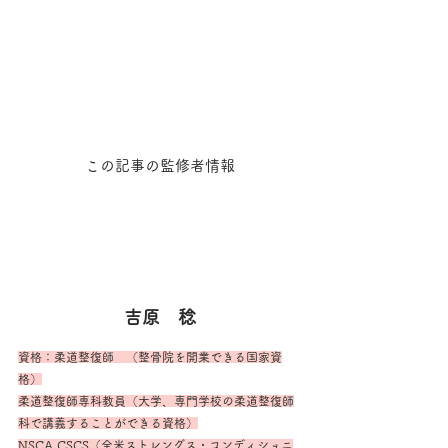
この記事の監修者情報
吉原　稔
資格：柔道整復師　（整骨院を開業できる国家資
格）
柔道整復師専科教員（大学、専門学校の柔道整復師
科で講義することができる資格）
NSCA CSCS（全米ストレングス・コンディショニ