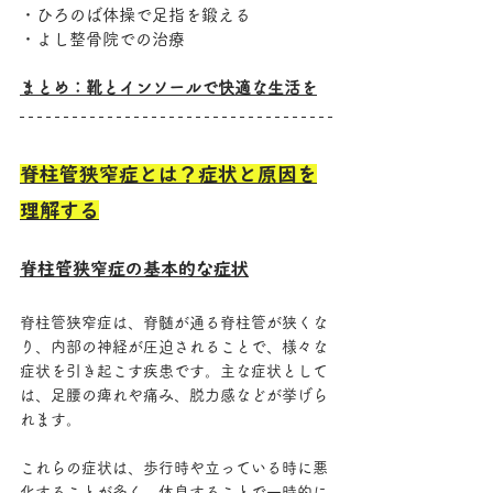
・ひろのば体操で足指を鍛える
・よし整骨院での治療
まとめ：靴とインソールで快適な生活を
脊柱管狭窄症とは？症状と原因を
理解する
脊柱管狭窄症の基本的な症状
脊柱管狭窄症は、脊髄が通る脊柱管が狭くな
り、内部の神経が圧迫されることで、様々な
症状を引き起こす疾患です。主な症状として
は、足腰の痺れや痛み、脱力感などが挙げら
れます。
これらの症状は、歩行時や立っている時に悪
化することが多く、休息することで一時的に