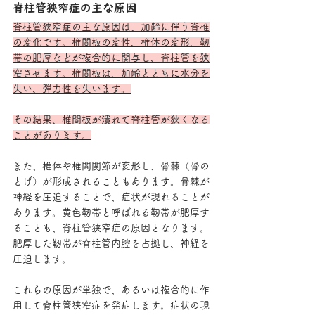
脊柱管狭窄症の主な原因
脊柱管狭窄症の主な原因は、加齢に伴う脊椎
の変化です。椎間板の変性、椎体の変形、靭
帯の肥厚などが複合的に関与し、脊柱管を狭
窄させます。椎間板は、加齢とともに水分を
失い、弾力性を失います。
その結果、椎間板が潰れて脊柱管が狭くなる
ことがあります。
また、椎体や椎間関節が変形し、骨棘（骨の
とげ）が形成されることもあります。骨棘が
神経を圧迫することで、症状が現れることが
あります。黄色靭帯と呼ばれる靭帯が肥厚す
ることも、脊柱管狭窄症の原因となります。
肥厚した靭帯が脊柱管内腔を占拠し、神経を
圧迫します。
これらの原因が単独で、あるいは複合的に作
用して脊柱管狭窄症を発症します。症状の現