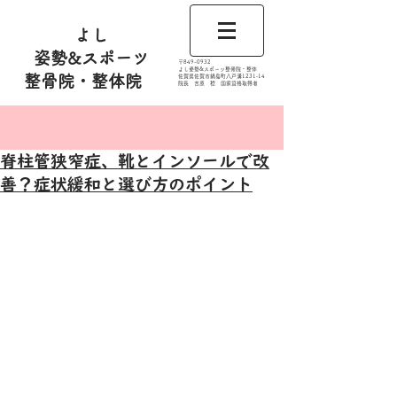
よし
姿勢&スポーツ
​〒849-0932
よし姿勢&スポーツ整骨院・整体
整骨院・整体院
佐賀県佐賀市鍋島町八戸溝1231‐14
​​院長 吉原 稔​ 国家資格取得者
記事
脊柱管狭窄症、靴とインソールで改
善？症状緩和と選び方のポイント