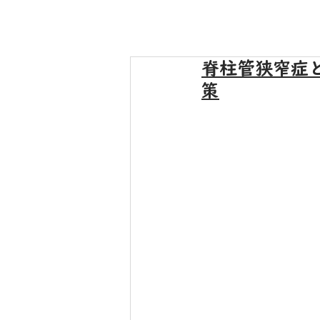
脊柱管狭窄症
策