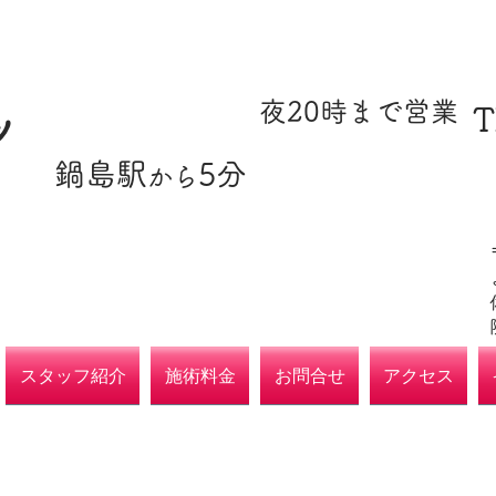
​駐車場あり
​夜20時まで営業
T
ツ
​鍋島駅
5分
​各種保険取扱
から
院
スタッフ紹介
施術料金
お問合せ
アクセス