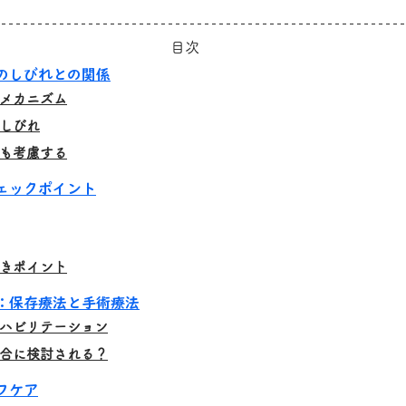
目次
のしびれとの関係
メカニズム
しびれ
も考慮する
ェックポイント
きポイント
：保存療法と手術療法
ハビリテーション
合に検討される？
フケア