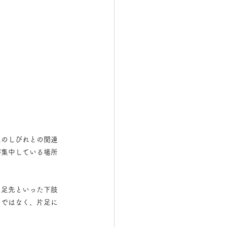
足のしびれとの関連
が集中している場所
、足先といった下肢
のではなく、片足に