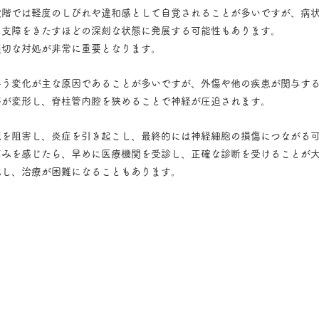
段階では軽度のしびれや違和感として自覚されることが多いですが、病
に支障をきたすほどの深刻な状態に発展する可能性もあります。
適切な対処が非常に重要となります。
伴う変化が主な原因であることが多いですが、外傷や他の疾患が関与す
帯が変形し、脊柱管内腔を狭めることで神経が圧迫されます。
流を阻害し、炎症を引き起こし、最終的には神経細胞の損傷につながる
痛みを感じたら、早めに医療機関を受診し、正確な診断を受けることが
化し、治療が困難になることもあります。