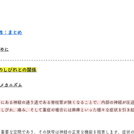
性：まとめ
めに
のしびれとの関係
メカニズム
中にある神経の通り道である脊柱管が狭くなることで、内部の神経が圧
のしびれ、痛み、そして重症の場合には麻痺といった様々な症状を引き
る重要な空間であり、その狭窄は神経の正常な機能を阻害します。症状