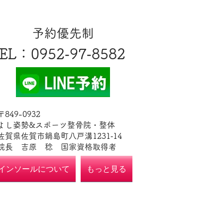
​予約優先制
EL
​：0952‐97‐8582
​〒849-0932
よし姿勢&スポーツ整骨院・整体
佐賀県佐賀市鍋島町八戸溝1231‐14
​​院長 吉原 稔​ 国家資格取得者
インソールについて
もっと見る