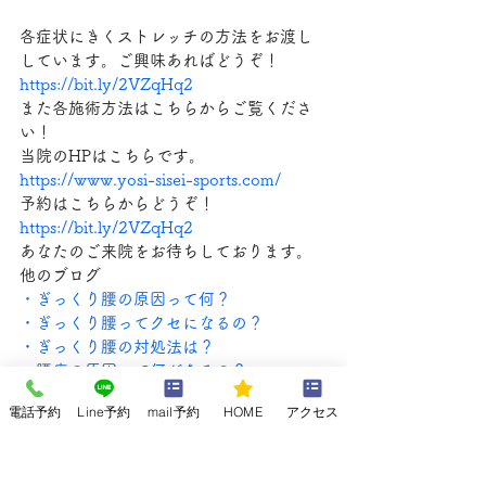
各症状にきくストレッチの方法をお渡し
しています。ご興味あればどうぞ！
https://bit.ly/2VZqHq2
また各施術方法はこちらからご覧くださ
い！
当院のHPはこちらです。
https://www.yosi-sisei-sports.com/
予約はこちらからどうぞ！
https://bit.ly/2VZqHq2
あなたのご来院をお待ちしております。
他のブログ
・ぎっくり腰の原因って何？
・ぎっくり腰ってクセになるの？
・ぎっくり腰の対処法は？
・腰痛の原因って何があるの？
・腰痛、坐骨神経痛、頭痛を繰り返して
電話予約
Line予約
mail予約
HOME
アクセス
いる、あなたの姿勢は大丈夫？腰痛、頭
痛は根本的な姿勢から！
・ママさんの骨盤矯正はよし整骨院へ