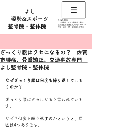
よし
姿勢&スポーツ
​〒849-0932
よし姿勢&スポーツ整骨院・整体
整骨院・整体院
佐賀県佐賀市鍋島町八戸溝1231‐14
​​院長 吉原 稔​ 国家資格取得者
記事
ぎっくり腰はクセになるの？ 佐賀
市腰痛、骨盤矯正、交通事故専門
よし整骨院・整体院
なぜぎっくり腰は何度も繰り返してしま
うのか？
ぎっくり腰はクセになると言われていま
す。
なぜ？何度も繰り返すのかというと、原
因は4つあります。