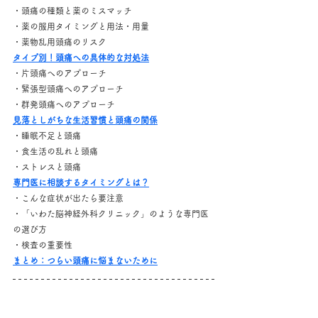
・頭痛の種類と薬のミスマッチ
・薬の服用タイミングと用法・用量
・薬物乱用頭痛のリスク
タイプ別！頭痛への具体的な対処法
・片頭痛へのアプローチ
・緊張型頭痛へのアプローチ
・群発頭痛へのアプローチ
見落としがちな生活習慣と頭痛の関係
・睡眠不足と頭痛
・食生活の乱れと頭痛
・ストレスと頭痛
専門医に相談するタイミングとは？
・こんな症状が出たら要注意
・「いわた脳神経外科クリニック」のような専門医
の選び方
・検査の重要性
まとめ：つらい頭痛に悩まないために