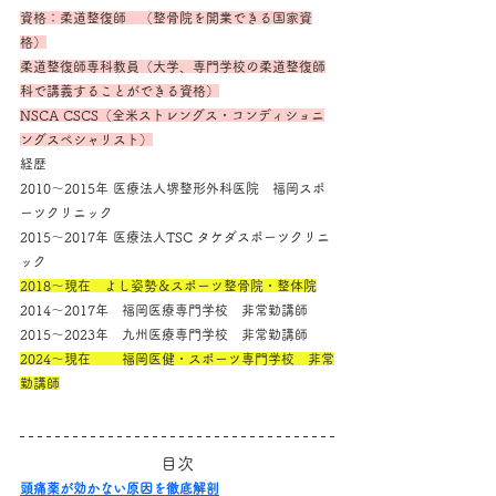
資格：柔道整復師　（整骨院を開業できる国家資
格）
柔道整復師専科教員（大学、専門学校の柔道整復師
科で講義することができる資格）
NSCA CSCS（全米ストレングス・コンディショニ
ングスペシャリスト）
経歴
2010～2015年 医療法人堺整形外科医院　福岡スポ
ーツクリニック
2015～2017年 医療法人TSC タケダスポーツクリニ
ック
2018～現在　よし姿勢＆スポーツ整骨院・整体院
2014～2017年　福岡医療専門学校　非常勤講師
2015～2023年　九州医療専門学校　非常勤講師
2024～現在　　 福岡医健・スポーツ専門学校　非常
勤講師
目次
頭痛薬が効かない原因を徹底解剖