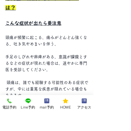
は？
こんな症状が出たら要注意
頭痛が頻繁に起こる、痛みがどんどん強くな
る、吐き気やめまいを伴う、
手足のしびれや麻痺がある、意識が朦朧とす
るなどの症状が現れた場合は、速やかに専門
医を受診してください。
 頭痛は、誰でも経験する可能性のある症状で
すが、中には重篤な疾患が隠れている場合も
あります。
電話予約
Line予約
mail予約
HOME
アクセス
以下のような症状が現れた場合は、速やかに
専門医を受診してください。
 頭痛が頻繁に起こる  