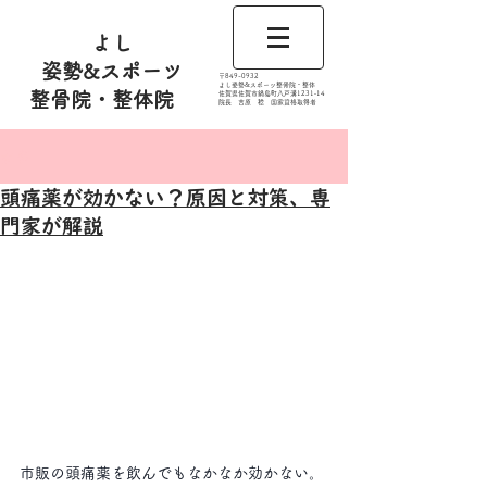
よし
姿勢&スポーツ
​〒849-0932
よし姿勢&スポーツ整骨院・整体
整骨院・整体院
佐賀県佐賀市鍋島町八戸溝1231‐14
​​院長 吉原 稔​ 国家資格取得者
記事
頭痛薬が効かない？原因と対策、専
門家が解説
市販の頭痛薬を飲んでもなかなか効かない。