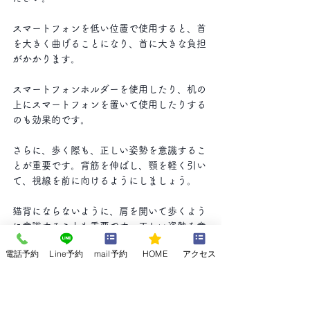
スマートフォンを低い位置で使用すると、首
を大きく曲げることになり、首に大きな負担
がかかります。
スマートフォンホルダーを使用したり、机の
上にスマートフォンを置いて使用したりする
のも効果的です。 
さらに、歩く際も、正しい姿勢を意識するこ
とが重要です。背筋を伸ばし、顎を軽く引い
て、視線を前に向けるようにしましょう。
猫背にならないように、肩を開いて歩くよう
に意識することも重要です。正しい姿勢を意
識することで、首への負担を軽減し、ストレ
電話予約
Line予約
mail予約
HOME
アクセス
ートネックの改善に繋げることができます。
ストレートネックを根本から改