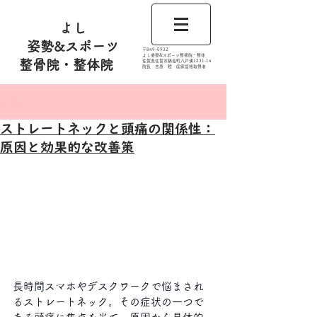
よし
姿勢&スポーツ
​〒849-0932
よし姿勢&スポーツ整骨院・整体
整骨院・整体院
佐賀県佐賀市鍋島町八戸溝1231‐14
​​院長 吉原 稔​ 国家資格取得者
記事
ストレートネックと頭痛の関係性：
原因と効果的な改善策
長時間スマホやデスクワークで悩まされ
るストレートネック。その症状の一つで