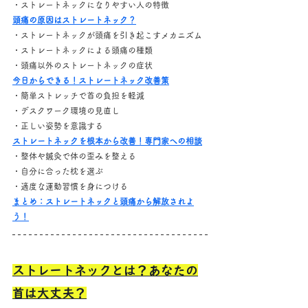
・ストレートネックになりやすい人の特徴
頭痛の原因はストレートネック？
・ストレートネックが頭痛を引き起こすメカニズム
・ストレートネックによる頭痛の種類
・頭痛以外のストレートネックの症状
今日からできる！ストレートネック改善策
・簡単ストレッチで首の負担を軽減
・デスクワーク環境の見直し
・正しい姿勢を意識する
ストレートネックを根本から改善！専門家への相談
・整体や鍼灸で体の歪みを整える
・自分に合った枕を選ぶ
・適度な運動習慣を身につける
まとめ：ストレートネックと頭痛から解放されよ
う！
ストレートネックとは？あなたの
首は大丈夫？