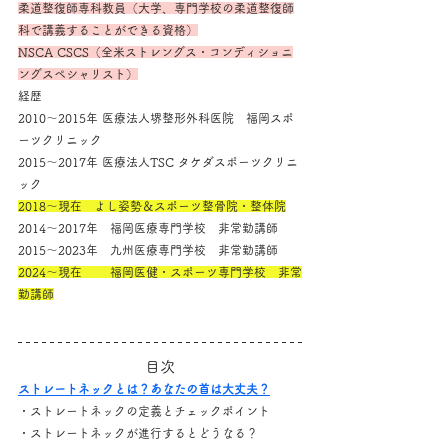
柔道整復師専科教員（大学、専門学校の柔道整復師
科で講義することができる資格）
NSCA CSCS（全米ストレングス・コンディショニ
ングスペシャリスト）
経歴
2010～2015年 医療法人堺整形外科医院　福岡スポ
ーツクリニック
2015～2017年 医療法人TSC タケダスポーツクリニ
ック
2018～現在　よし姿勢＆スポーツ整骨院・整体院
2014～2017年　福岡医療専門学校　非常勤講師
2015～2023年　九州医療専門学校　非常勤講師
2024～現在　　 福岡医健・スポーツ専門学校　非常
勤講師
目次
ストレートネックとは？あなたの首は大丈夫？
・ストレートネックの定義とチェックポイント
・ストレートネックが進行するとどうなる？