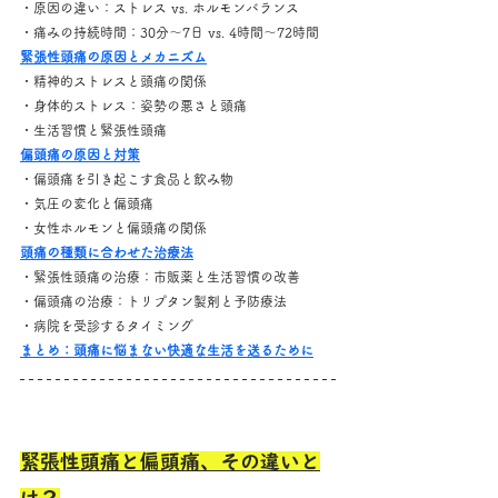
・原因の違い：ストレス vs. ホルモンバランス
・痛みの持続時間：30分～7日 vs. 4時間～72時間
緊張性頭痛の原因とメカニズム
・精神的ストレスと頭痛の関係
・身体的ストレス：姿勢の悪さと頭痛
・生活習慣と緊張性頭痛
偏頭痛の原因と対策
・偏頭痛を引き起こす食品と飲み物
・気圧の変化と偏頭痛
・女性ホルモンと偏頭痛の関係
頭痛の種類に合わせた治療法
・緊張性頭痛の治療：市販薬と生活習慣の改善
・偏頭痛の治療：トリプタン製剤と予防療法
・病院を受診するタイミング
まとめ：頭痛に悩まない快適な生活を送るために
緊張性頭痛と偏頭痛、その違いと
は？