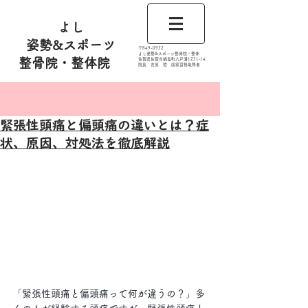
よし
姿勢&スポーツ
​〒849-0932
よし姿勢&スポーツ整骨院・整体
整骨院・整体院
佐賀県佐賀市鍋島町八戸溝1231‐14
​​院長 吉原 稔​ 国家資格取得者
記事
緊張性頭痛と偏頭痛の違いとは？症
状、原因、対処法を徹底解説
「緊張性頭痛と偏頭痛って何が違うの？」多