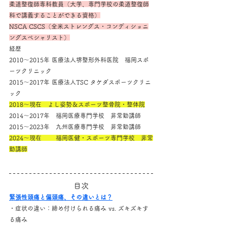
柔道整復師専科教員（大学、専門学校の柔道整復師
科で講義することができる資格）
NSCA CSCS（全米ストレングス・コンディショニ
ングスペシャリスト）
経歴
2010～2015年 医療法人堺整形外科医院　福岡スポ
ーツクリニック
2015～2017年 医療法人TSC タケダスポーツクリニ
ック
2018～現在　よし姿勢＆スポーツ整骨院・整体院
2014～2017年　福岡医療専門学校　非常勤講師
2015～2023年　九州医療専門学校　非常勤講師
2024～現在　　 福岡医健・スポーツ専門学校　非常
勤講師
目次
緊張性頭痛と偏頭痛、その違いとは？
・症状の違い：締め付けられる痛み vs. ズキズキす
る痛み