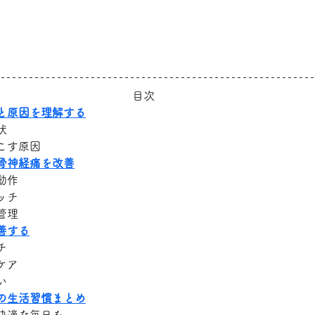
目次
と原因を理解する
状
こす原因
骨神経痛を改善
動作
ッチ
管理
善する
チ
ケア
い
の生活習慣まとめ