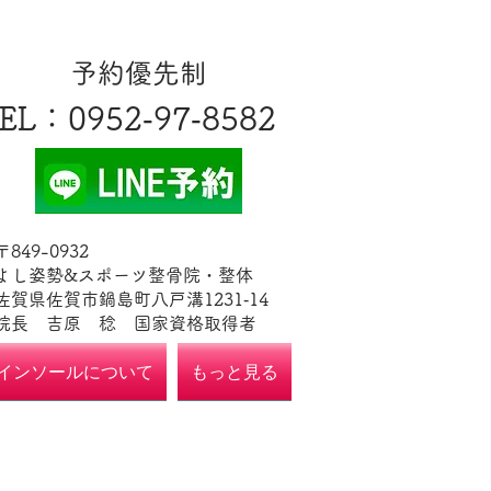
​予約優先制
EL
​：0952‐97‐8582
​〒849-0932
よし姿勢&スポーツ整骨院・整体
佐賀県佐賀市鍋島町八戸溝1231‐14
​​院長 吉原 稔​ 国家資格取得者
インソールについて
もっと見る