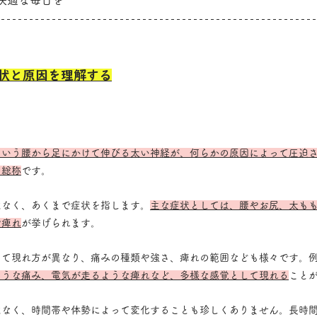
快適な毎日を
状と原因を理解する
という腰から足にかけて伸びる太い神経が、何らかの原因によって圧迫
の総称
です。
はなく、あくまで症状を指します。
主な症状としては、腰やお尻、太も
や痺れ
が挙げられます。
って現れ方が異なり、痛みの種類や強さ、痺れの範囲なども様々です。
ような痛み、電気が走るような痺れなど、多様な感覚として現れる
こと
はなく、時間帯や体勢によって変化することも珍しくありません。長時