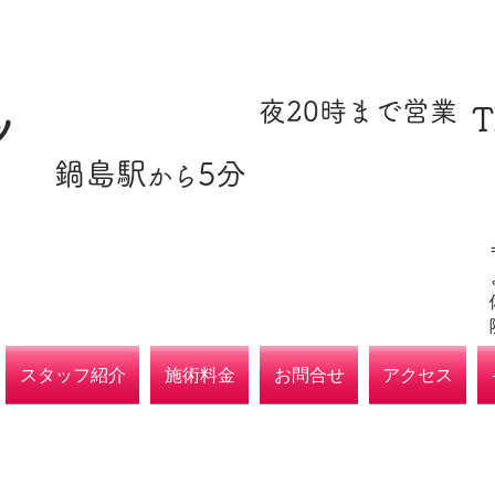
​駐車場あり
​夜20時まで営業
T
ツ
​鍋島駅
5分
​各種保険取扱
から
院
スタッフ紹介
施術料金
お問合せ
アクセス