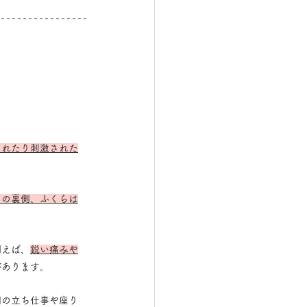
されたり刺激された
もの裏側、ふくらは
例えば、
鋭い痛みや
があります。
間の立ち仕事や座り