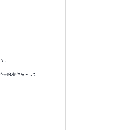
。
ます。
整骨院,整体院をして