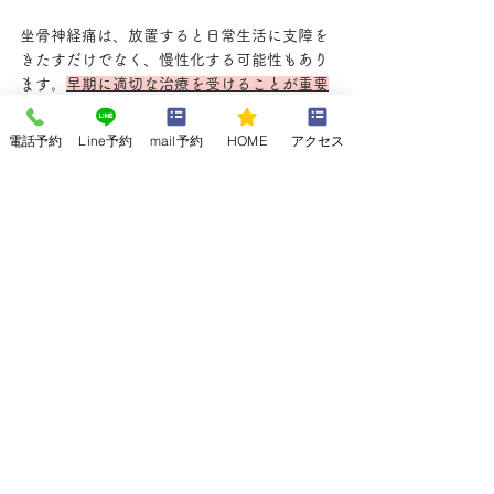
坐骨神経痛は、放置すると日常生活に支障を
きたすだけでなく、慢性化する可能性もあり
ます。
早期に適切な治療を受けることが重要
です。
電話予約
Line予約
mail予約
HOME
アクセス
リハビリテーションは、痛みを緩和し、機能
回復を促すだけでなく、再発予防にも効果的
です。
専門家と協力して、根気強くリハビリ
に取り組むことが、症状改善への近道です。
よし整骨院では、患者さん一人ひとりに合わ
せたオーダーメイドの治療を提供し、坐骨神
経痛からの解放をサポートします。お気軽に
ご相談ください。
佐賀県佐賀市で、症状の根本改善を目指
す整体・整骨院をお探しの方へ。