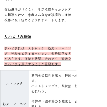
運動療法だけでなく、生活指導やセルフケア
の指導も行い、患者さん自身が積極的に症状
改善に取り組めるようにサポートします。
リハビリの種類
リハビリには、ストレッチ、筋力トレーニン
グ、神経モビライゼーション、姿勢矯正など
があります。症状や状態に合わせて、適切な
リハビリを選択することが重要です。
筋肉の柔軟性を高め、神経への圧迫を軽減する効
る。
ストレッチ
ハムストリングス、梨状筋、股関節周辺の筋肉な
心に行う。
体幹や下肢の筋力を強化し、正しい姿勢を維持す
筋力トレーニン
助ける。