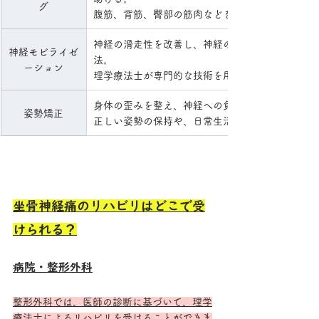
グ
腹筋、背筋、臀部の筋肉などを鍛える。
神経の滑走性を改善し、神経の圧迫を軽減する徒
神経モビライゼ
法。
ーション
理学療法士が専門的な技術を用いて行う。
身体の歪みを整え、神経への負担を軽減する。
姿勢矯正
正しい姿勢の保持や、日常生活での姿勢指導を行
坐骨神経痛のリハビリはどこで受
けられる？
病院・整形外科
整形外科では、医師の診断に基づいて、理学
療法士によるリハビリを受けることができま