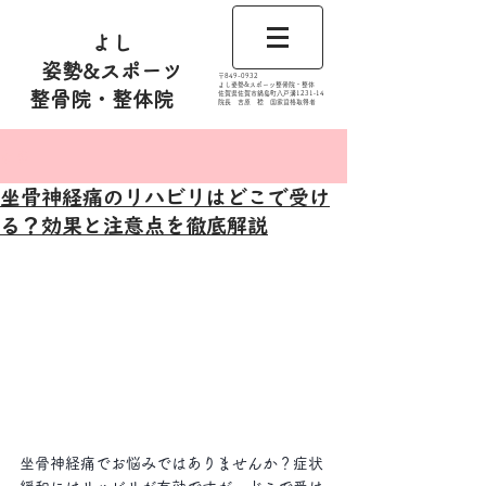
よし
姿勢&スポーツ
​〒849-0932
よし姿勢&スポーツ整骨院・整体
整骨院・整体院
佐賀県佐賀市鍋島町八戸溝1231‐14
​​院長 吉原 稔​ 国家資格取得者
記事
坐骨神経痛のリハビリはどこで受け
る？効果と注意点を徹底解説
坐骨神経痛でお悩みではありませんか？症状