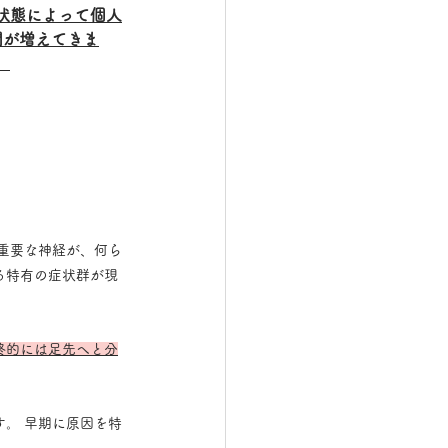
状態によって個人
間が増えてきま
。
の重要な神経が、何ら
る特有の症状群が現
終的には足先へと分
。 早期に原因を特