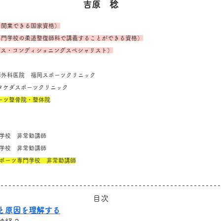
吉原　稔
を開業できる国家資格）
専門学校の柔道整復師科で講義することができる資格）
ングス・コンディショニングスペシャリスト）
堺整形外科医院　福岡スポーツクリニック
SC タケダスポーツクリニック
ポーツ整骨院・整体院
専門学校　非常勤講師
専門学校　非常勤講師
スポーツ専門学校　非常勤講師
目次
と原因を理解する