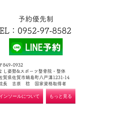
​予約優先制
EL
​：0952‐97‐8582
​〒849-0932
よし姿勢&スポーツ整骨院・整体
佐賀県佐賀市鍋島町八戸溝1231‐14
​​院長 吉原 稔​ 国家資格取得者
インソールについて
もっと見る