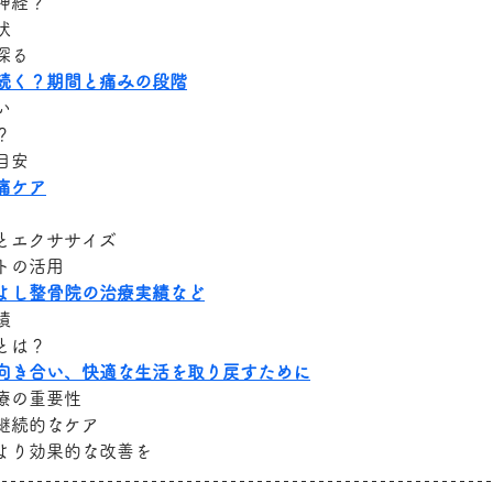
神経？
状
探る
続く？期間と痛みの段階
い
？
目安
痛ケア
とエクササイズ
トの活用
よし整骨院の治療実績など
績
とは？
向き合い、快適な生活を取り戻すために
療の重要性
継続的なケア
より効果的な改善を