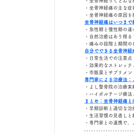
・坐骨神経ってどんな
・坐骨神経痛の主な症
・坐骨神経痛の原因を
坐骨神経痛はいつまで
・急性期と慢性期の違
・自然治癒はあり得る
・痛みの段階と期間の
自分でできる坐骨神経
・日常生活での注意点
・効果的なストレッチ
・市販薬とサプリメン
専門家による治療法：
・よし整骨院の治療実
・ハイボルテージ療法
まとめ：坐骨神経痛と
・早期診断と適切な治
・生活習慣の見直しと
・専門家との連携で、