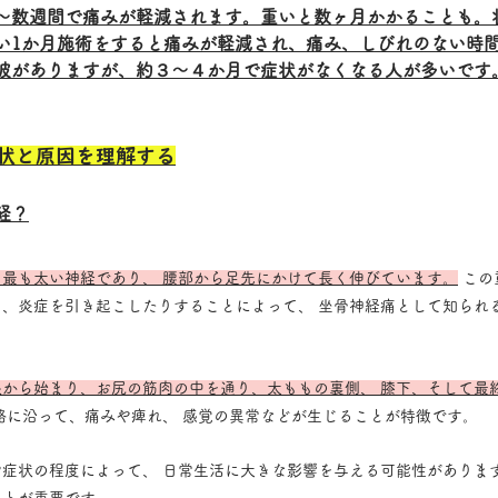
～数週間で痛みが軽減されます。重いと数ヶ月かかることも。
い1か月施術をすると痛みが軽減され、痛み、しびれのない時
波がありますが、約３～４か月で症状がなくなる人が多いです
状と原因を理解する
経？
て最も太い神経であり、 腰部から足先にかけて長く伸びています。
 こ
、炎症を引き起こしたりすることによって、 坐骨神経痛として知られ
から始まり、お尻の筋肉の中を通り、太ももの裏側、 膝下、そして最
路に沿って、痛みや痺れ、 感覚の異常などが生じることが特徴です。
症状の程度によって、 日常生活に大きな影響を与える可能性があります