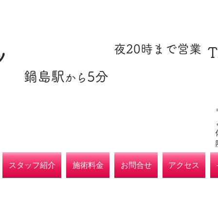
​駐車場あり
​夜20時まで営業
T
ツ
​鍋島駅
5分
​各種保険取扱
から
院
スタッフ紹介
施術料金
お問合せ
アクセス