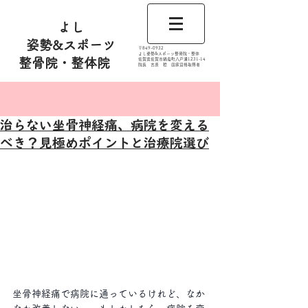
よし
姿勢&スポーツ
​〒849-0932
よし姿勢&スポーツ整骨院・整体
整骨院・整体院
佐賀県佐賀市鍋島町八戸溝1231‐14
​​院長 吉原 稔​ 国家資格取得者
記事
治らない坐骨神経痛、病院を変える
べき？見極めポイントと治療院選び
坐骨神経痛で病院に通っているけれど、なか