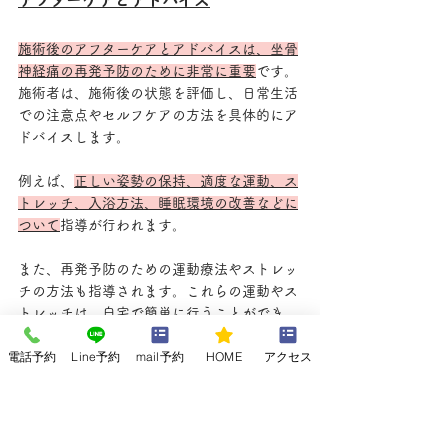
アフターケアとアドバイス
施術後のアフターケアとアドバイスは、坐骨
神経痛の再発予防のために非常に重要
です。
施術者は、施術後の状態を評価し、日常生活
での注意点やセルフケアの方法を具体的にア
ドバイスします。
例えば、
正しい姿勢の保持、適度な運動、ス
トレッチ、入浴方法、睡眠環境の改善などに
ついて
指導が行われます。
また、再発予防のための運動療法やストレッ
チの方法も指導されます。これらの運動やス
トレッチは、自宅で簡単に行うことができ、
筋肉の柔軟性を高めたり、関節の可動域を広
電話予約
Line予約
mail予約
HOME
アクセス
げたりする効果があります。
施術者は、患者さんの状態に合わせて、最適
な運動やストレッチを提案し、正しいフォー
ムや回数などを指導します。