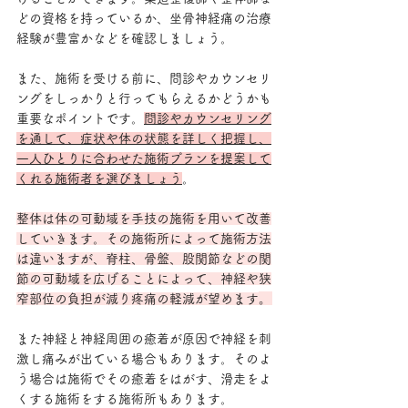
どの資格を持っているか、坐骨神経痛の治療
経験が豊富かなどを確認しましょう。 
また、施術を受ける前に、問診やカウンセリ
ングをしっかりと行ってもらえるかどうかも
重要なポイントです。
問診やカウンセリング
を通して、症状や体の状態を詳しく把握し、
一人ひとりに合わせた施術プランを提案して
くれる施術者を選びましょう
。
整体は体の可動域を手技の施術を用いて改善
していきます。その施術所によって施術方法
は違いますが、脊柱、骨盤、股関節などの関
節の可動域を広げることによって、神経や狭
。
窄部位の負担が減り疼痛の軽減が望めます
また神経と神経周囲の癒着が原因で神経を刺
激し痛みが出ている場合もあります。そのよ
う場合は施術でその癒着をはがす、滑走をよ
くする施術をする施術所もあります。