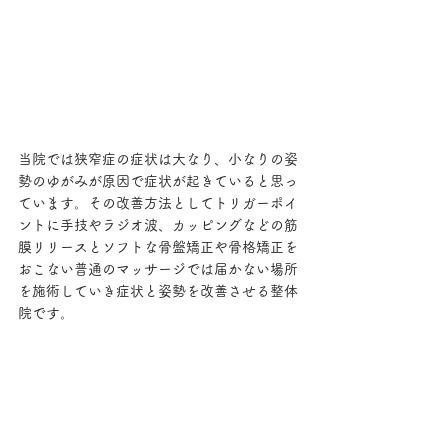
当院では狭窄症の症状は大なり、小なりの姿
勢のゆがみが原因で症状が起きていると思っ
ています。その改善方法としてトリガーポイ
ントに手技やラジオ波、カッピングなどの筋
膜リリースとソフトな骨盤矯正や骨格矯正を
おこない普通のマッサージでは届かない場所
を施術していき症状と姿勢を改善させる整体
院です。