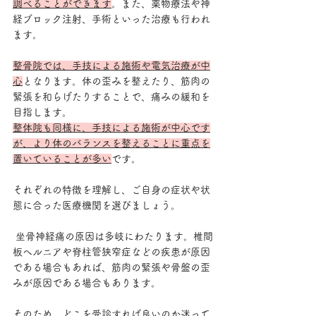
調べることができます
。また、薬物療法や神
経ブロック注射、手術といった治療も行われ
ます。
整骨院では、手技による施術や電気治療が中
心
となります。体の歪みを整えたり、筋肉の
緊張を和らげたりすることで、痛みの緩和を
目指します。
整体院も同様に、手技による施術が中心です
が、より体のバランスを整えることに重点を
置いていることが多い
です。
それぞれの特徴を理解し、ご自身の症状や状
態に合った医療機関を選びましょう。
 坐骨神経痛の原因は多岐にわたります。椎間
板ヘルニアや脊柱管狭窄症などの疾患が原因
である場合もあれば、筋肉の緊張や骨盤の歪
みが原因である場合もあります。
そのため、どこを受診すれば良いのか迷って