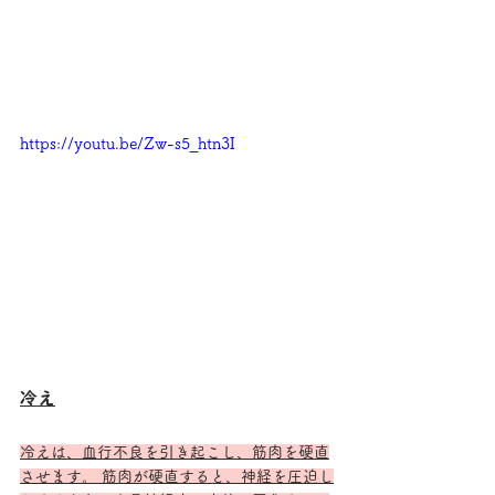
https://youtu.be/Zw-s5_htn3I
冷え
冷えは、血行不良を引き起こし、筋肉を硬直
させます。 筋肉が硬直すると、神経を圧迫し