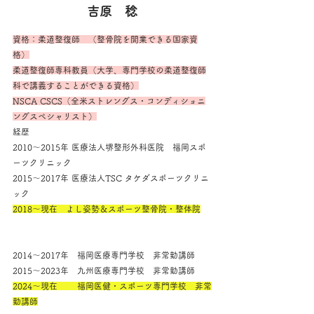
吉原　稔
資格：柔道整復師　（整骨院を開業できる国家資
格）
柔道整復師専科教員（大学、専門学校の柔道整復師
科で講義することができる資格）
NSCA CSCS（全米ストレングス・コンディショニ
ングスペシャリスト）
経歴
2010～2015年 医療法人堺整形外科医院　福岡スポ
ーツクリニック
2015～2017年 医療法人TSC タケダスポーツクリニ
ック
2018～現在　よし姿勢＆スポーツ整骨院・整体院
2014～2017年　福岡医療専門学校　非常勤講師
2015～2023年　九州医療専門学校　非常勤講師
2024～現在　　 福岡医健・スポーツ専門学校　非常
勤講師