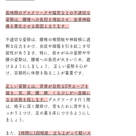
長時間のデスクワークや猫背などの不適切な
姿勢は、腰椎への負担を増加させ、坐骨神経
痛を悪化させる原因となります。
不適切な姿勢は、腰椎の椎間板や神経根に過
剰な圧力をかけ、炎症や損傷を引き起こす可
能性があります。特に、前かがみの姿勢や中
腰の姿勢は、腰椎への負担が大きいため、避
けるようにしましょう。 正しい姿勢を心が
け、定期的に休憩を取ることが重要です。
正しい姿勢とは、背骨が自然なS字カーブを
描き、耳、肩、腰、膝、くるぶしが一直線に
なる状態を指します。
デスクワークを行う際
は、椅子に深く腰掛け、背もたれに背中をし
っかりとつけ、足の裏を床につけるようにし
ましょう。
また、
1時間に1回程度、立ち上がって軽いス