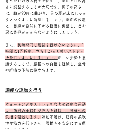
背もたれのある椅子を使用し、画面を目の高
さに調整することが大切です。椅子の高さ
は、膝が90度に曲がり、足の裏が床にしっか
りとつくように調整しましょう。画面の位置
は、目線が自然に下がる程度に調整し、首や
肩に負担がかからないようにしましょう。
また、
長時間同じ姿勢を続けないように、1
時間に1回程度、立ち上がって軽いストレッ
チを行うようにしましょう。
正しい姿勢を意
識することで、腰椎への負担を軽減し、坐骨
神経痛の予防に役立ちます。
適度な運動を行う
ウォーキングやストレッチなどの適度な運動
は、筋肉の柔軟性や筋力を維持し、腰椎への
負担を軽減します。
運動不足は、筋肉の柔軟
性や筋力を低下させ、腰椎を不安定にする原