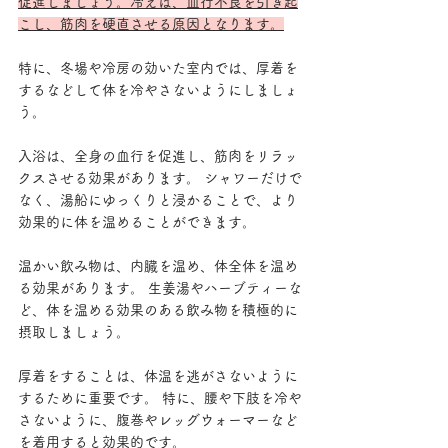
促進しましょう。冷えは、血行不良を引き起
こし、筋肉を硬直させる原因となります。
特に、冬場や冷房の効いた室内では、厚着を
するなどして体を冷やさないようにしましょ
う。
入浴は、全身の血行を促進し、筋肉をリラッ
クスさせる効果があります。 シャワーだけで
なく、湯船にゆっくりと浸かることで、より
効果的に体を温めることができます。
温かい飲み物は、内臓を温め、体全体を温め
る効果があります。 生姜湯やハーブティーな
ど、体を温める効果のある飲み物を積極的に
摂取しましょう。
厚着をすることは、体温を逃がさないように
するために重要です。 特に、腰や下肢を冷や
さないように、腹巻やレッグウォーマーなど
を着用すると効果的です。