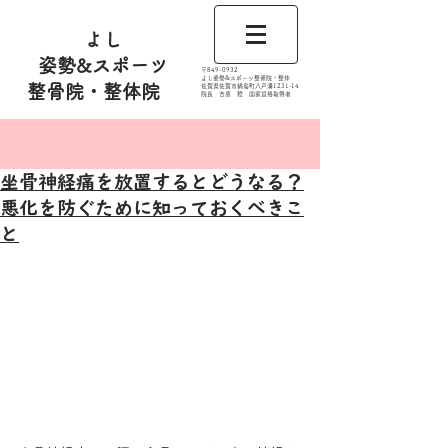
よし
姿勢&スポーツ
​〒849-0932
よし姿勢&スポーツ整骨院・整体
整骨院・整体院
佐賀県佐賀市鍋島町八戸溝1231‐14
​​院長 吉原 稔​ 国家資格取得者
記事
坐骨神経痛を放置するとどうなる？
悪化を防ぐために知っておくべきこ
と