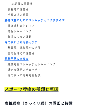
・RICE処置の重要性
・安静時の注意点
・冷却方法と時間
腰痛改善のためのストレッチとエクササイズ
・腰痛緩和ストレッチ
・体幹トレーニング
・負担の少ない運動
専門家による治療とケア
・整骨院・鍼灸院での治療
・日常生活での注意点
再発予防のために
・継続的なストレッチとトレーニング
・適切な休息とリカバリー
・専門家への定期的な相談
スポーツ腰痛の種類と原因
急性腰痛（ぎっくり腰）の原因と特徴