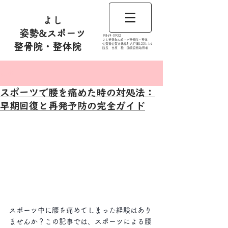
よし
姿勢&スポーツ
​〒849-0932
よし姿勢&スポーツ整骨院・整体
整骨院・整体院
佐賀県佐賀市鍋島町八戸溝1231‐14
​​院長 吉原 稔​ 国家資格取得者
記事
スポーツで腰を痛めた時の対処法：
早期回復と再発予防の完全ガイド
スポーツ中に腰を痛めてしまった経験はあり
ませんか？この記事では、スポーツによる腰