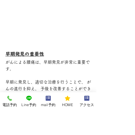
早期発見の重要性
がんによる腰痛は、早期発見が非常に重要で
す。
早期に発見し、適切な治療を行うことで、 が
んの進行を抑え、 予後を改善することができ
ます。 定期的な健康診断は、 がんの早期発
見に役立ちます。
電話予約
Line予約
mail予約
HOME
アクセス
特に、40歳以上の方は、 年に一度は健康診
断を受けるようにしましょう。 気になる症状
があれば、 早めに医療機関を受診することも