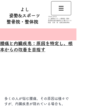
よし
姿勢&スポーツ
​〒849-0932
よし姿勢&スポーツ整骨院・整体
整骨院・整体院
佐賀県佐賀市鍋島町八戸溝1231‐14
​​院長 吉原 稔​ 国家資格取得者
記事
腰痛と内臓疾患：原因を特定し、根
本からの改善を目指す
多くの人が悩む腰痛。その原因は様々で
すが、内臓疾患が隠れている場合も。