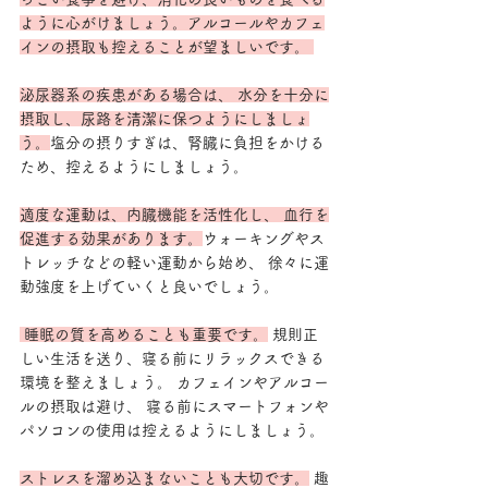
ように心がけましょう。アルコールやカフェ
インの摂取も控えることが望ましいです。 
泌尿器系の疾患がある場合は、 水分を十分に
摂取し、尿路を清潔に保つようにしましょ
う。
塩分の摂りすぎは、腎臓に負担をかける
ため、控えるようにしましょう。 
適度な運動は、内臓機能を活性化し、 血行を
促進する効果があります。
ウォーキングやス
トレッチなどの軽い運動から始め、 徐々に運
動強度を上げていくと良いでしょう。
 睡眠の質を高めることも重要です。
 規則正
しい生活を送り、寝る前にリラックスできる
環境を整えましょう。 カフェインやアルコー
ルの摂取は避け、 寝る前にスマートフォンや
パソコンの使用は控えるようにしましょう。
ストレスを溜め込まないことも大切です。
 趣