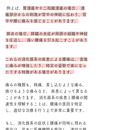
 例えば、
胃潰瘍や十二指腸潰瘍の場合、 潰
瘍部分からの刺激が背中の神経に伝わり、背
中や腰に痛みを感じることがあります。
膵炎の場合、膵臓の炎症が周囲の組織や神経
を圧迫し、 強い腰痛を引き起こすことがあり
ます。
これらの消化器系の疾患による腰痛は、 食後
に痛みが増強したり、特定の姿勢で楽になっ
たりする特徴がある場合があります。
痛みの種類も、鈍痛、差し込むような痛み、
焼けるような痛みなど、 疾患によって異なる
ことがあります。 消化器系の疾患と腰痛の関
連性を理解することは、腰痛の原因を特定
し、適切な治療を行う上で非常に重要です。 
もし、消化器系の症状と腰痛が同時に現れる
場合は、早めに医療機関を受診し、適切な検