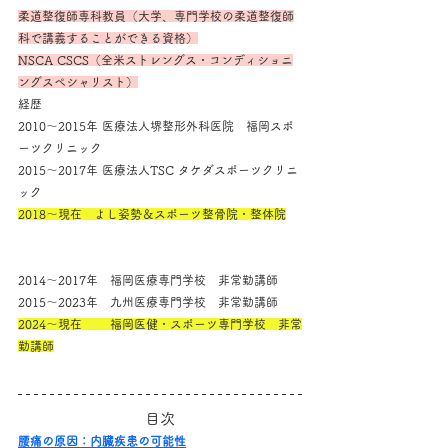
柔道整復師専科教員（大学、専門学校の柔道整復師
科で講義することができる資格）
NSCA CSCS（全米ストレングス・コンディショニ
ングスペシャリスト）
経歴
2010～2015年 医療法人堺整形外科医院　福岡スポ
ーツクリニック
2015～2017年 医療法人TSC タケダスポーツクリニ
ック
2018～現在　よし姿勢＆スポーツ整骨院・整体院
2014～2017年　福岡医療専門学校　非常勤講師
2015～2023年　九州医療専門学校　非常勤講師
2024～現在　　 福岡医健・スポーツ専門学校　非常
勤講師
目次
腰痛の原因：内臓疾患の可能性