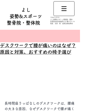
よし
姿勢&スポーツ
​〒849-0932
よし姿勢&スポーツ整骨院・整体
整骨院・整体院
佐賀県佐賀市鍋島町八戸溝1231‐14
​​院長 吉原 稔​ 国家資格取得者
記事
デスクワークで腰が痛いのはなぜ？
原因と対策、おすすめの椅子選び
長時間座りっぱなしのデスクワークは、腰痛
の大きな原因。なぜデスクワークで腰が痛く