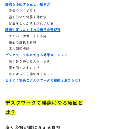
腰痛を予防する正しい座り方
・骨盤を立てて座る
・顎を引いて背筋を伸ばす
・足裏をしっかりと床につける
腰痛対策におすすめの椅子の選び方
・ランバーサポートの有無
・座面の形状と素材
・高さ調節機能
デスクワーク中にできる簡単ストレッチ
・肩甲骨を寄せるストレッチ
・腰を回すストレッチ
・首をゆっくり回すストレッチ
まとめ：快適なデスクワークで腰痛とおさらば！
デスクワークで腰痛になる原因と
は？
座り姿勢が腰に与える負担