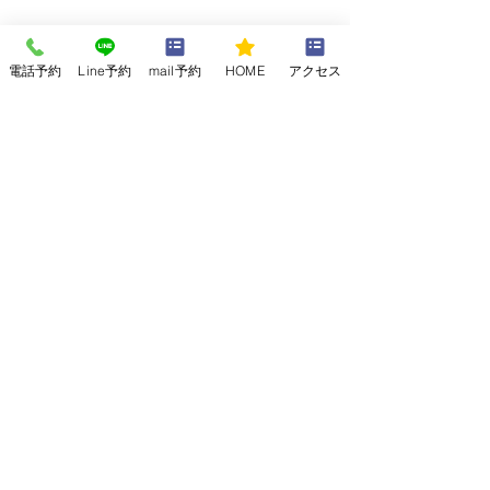
電話予約
Line予約
mail予約
HOME
アクセス
腰を回すストレッチ
椅子に座ったまま、ゆっくりと腰を左右に回
します。これにより、腰回りの筋肉がほぐ
れ、血行が促進されます。
腰を回すストレッ
チは、腰回りの筋肉の柔軟性を高め、腰痛予
防に効果的です。
長時間同じ姿勢で座っていると、腰回りの筋
肉が硬くなり、血行が悪くなります。腰を回
すことで、筋肉をほぐし、血行を促進するこ
とができます。
このストレッチを行う際には、椅子に座った