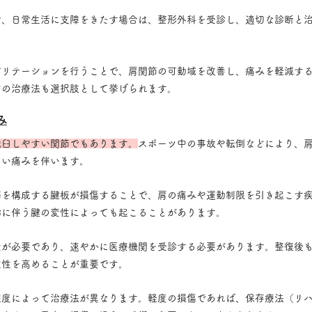
や、日常生活に支障をきたす場合は、整形外科を受診し、適切な診断と
ビリテーションを行うことで、肩関節の可動域を改善し、痛みを軽減す
どの治療法も選択肢として挙げられます。
み
脱臼しやすい関節でもあります。
スポーツ中の事故や転倒などにより、
しい痛みを伴います。
節を構成する腱板が損傷することで、肩の痛みや運動制限を引き起こす
齢に伴う腱の変性によっても起こることがあります。
置が必要であり、速やかに医療機関を受診する必要があります。整復後
定性を高めることが重要です。
程度によって治療法が異なります。軽度の損傷であれば、保存療法（リ