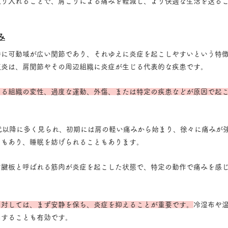
取り入れることで、肩こりによる痛みを軽減し、より快適な生活を送る
み
特に可動域が広い関節であり、それゆえに炎症を起こしやすいという特
板炎は、肩関節やその周辺組織に炎症が生じる代表的な疾患です。
よる組織の変性、過度な運動、外傷、または特定の疾患などが原因で起
代以降に多く見られ、初期には肩の軽い痛みから始まり、徐々に痛みが
ともあり、睡眠を妨げられることもあります。
す腱板と呼ばれる筋肉が炎症を起こした状態で、特定の動作で痛みを感
に対しては、まず安静を保ち、炎症を抑えることが重要です。
冷湿布や
用することも有効です。