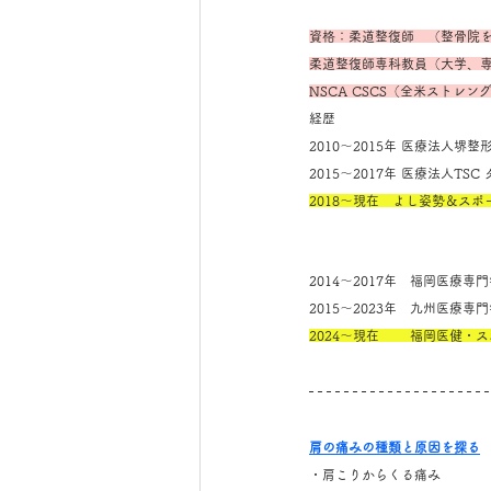
資格：柔道整復師　（整骨院
柔道整復師専科教員（大学、
NSCA CSCS（全米ストレ
経歴
2010～2015年 医療法人
2015～2017年 医療法人T
2018～現在　よし姿勢＆ス
2014～2017年　福岡医療
2015～2023年　九州医療
2024～現在　　 福岡医健・
肩の痛みの種類と原因を探る
・肩こりからくる痛み