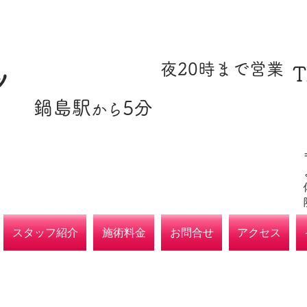
​駐車場あり
​夜20時まで営業
T
ツ
​鍋島駅
5分
​各種保険取扱
から
院
スタッフ紹介
施術料金
お問合せ
アクセス