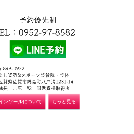
​予約優先制
EL
​：0952‐97‐8582
​〒849-0932
よし姿勢&スポーツ整骨院・整体
佐賀県佐賀市鍋島町八戸溝1231‐14
​​院長 吉原 稔​ 国家資格取得者
インソールについて
もっと見る