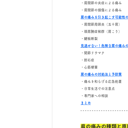
・肩関節の炎症による痛み
・肩関節の損傷による痛み
肩の痛みを引き起こす可能性
・肩関節周囲炎（五十肩）
・頚肩腕症候群（肩こり）
・腱板断裂
見逃せない！危険な肩の痛み
・関節リウマチ
・胆石症
・心筋梗塞
肩の痛みの対処法と予防策
・痛みを和らげる応急処置
・日常生活での注意点
・専門家への相談
まとめ
肩の痛みの種類と原