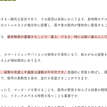
験する一般的な症状であり、その原因は多岐にわたります。長時間のデ
的なストレスなどが複合的に影響し、肩や首の筋肉が慢性的に緊張する
招き、
疲労物質が蓄積することで、重さ、だるさ、時には鋭い痛みとし
は、スマートフォンやパソコンの使用が日常的となり、前かがみの姿勢
える人が増加傾向にあります。
は、姿勢の見直しや適度な運動が不可欠です。
意識的に背筋を伸ばし、
とで、筋肉の柔軟性を高め、血行を促進することができます。
かったり、マッサージを受けることも、筋肉の緊張を和らげる効果が期
ように、リラックスできる時間を持つことも重要です。