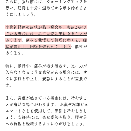
さらに、歩行前には、ウォーミングアップを
行い、筋肉を十分に温めてから歩き始めるよ
うにしましょう。
坐骨神経痛の症状が強い場合や、炎症が起き
ている場合には、歩行は逆効果になることが
あります
。
痛みを我慢して無理に歩くと、症
状が悪化し、回復を遅らせてしまう
可能性が
あります。
特に、歩行中に痛みが増す場合や、足に力が
入らなくなるような感覚がある場合には、す
ぐに歩行を中止し、安静にすることが重要で
す。
また、炎症が起きている場合には、冷やすこ
とが有効な場合があります。 氷嚢や冷却ジェ
ルシートなどを使用して、患部を冷やしまし
ょう。安静時には、楽な姿勢を取り、腰や足
への負担を軽減するように心がけましょう。