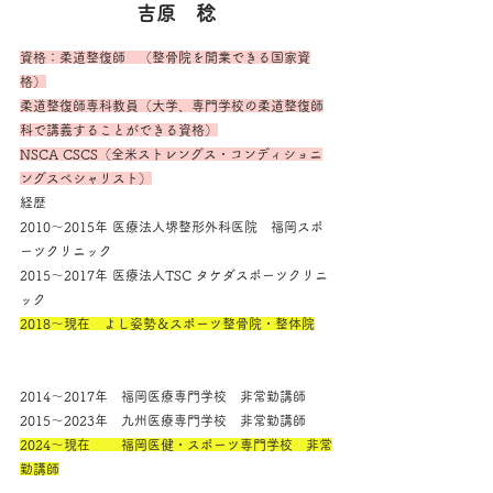
吉原　稔
資格：柔道整復師　（整骨院を開業できる国家資
格）
柔道整復師専科教員（大学、専門学校の柔道整復師
科で講義することができる資格）
NSCA CSCS（全米ストレングス・コンディショニ
ングスペシャリスト）
経歴
2010～2015年 医療法人堺整形外科医院　福岡スポ
ーツクリニック
2015～2017年 医療法人TSC タケダスポーツクリニ
ック
2018～現在　よし姿勢＆スポーツ整骨院・整体院
2014～2017年　福岡医療専門学校　非常勤講師
2015～2023年　九州医療専門学校　非常勤講師
2024～現在　　 福岡医健・スポーツ専門学校　非常
勤講師