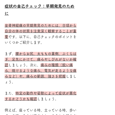
症状の自己チェック：早期発見のため
に
坐骨神経痛の早期発見のためには、日頃から
自分の体の状態を注意深く観察することが重
要
です。以下に、自己チェックのポイントを
いくつかご紹介します。 
まず、
腰からお尻、太ももの裏側、ふくらは
ぎ、足先にかけて、痛みやしびれがないか確
認
しましょう。次に、
痛みの種類（鋭い痛
み、焼けるような痛み、電気が走るような痛
みなど）や、痛みの範囲、強さを把握
しまし
ょう。
また、
特定の動作や姿勢によって症状が悪化
するかどうかも確認
しましょう。
例えば、座っている時、立っている時、歩い