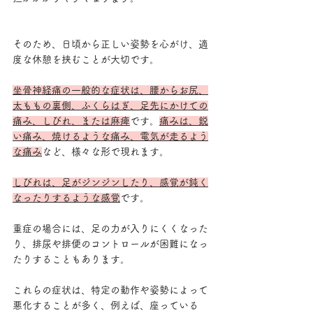
そのため、日頃から正しい姿勢を心がけ、適
度な休憩を挟むことが大切です。
坐骨神経痛の一般的な症状は、腰からお尻、
太ももの裏側、ふくらはぎ、足先にかけての
痛み、しびれ、または麻痺
です。
痛みは、鋭
い痛み、焼けるような痛み、電気が走るよう
な痛み
など、様々な形で現れます。 
しびれは、足がジンジンしたり、感覚が鈍く
なったりするような感覚
です。
重症の場合には、足の力が入りにくくなった
り、排尿や排便のコントロールが困難になっ
たりすることもあります。
これらの症状は、特定の動作や姿勢によって
悪化することが多く、例えば、座っている