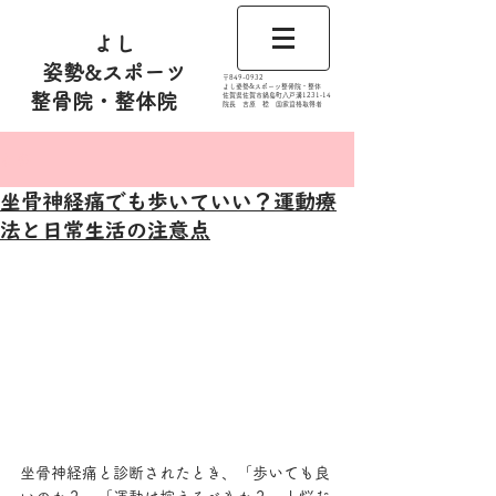
よし
姿勢&スポーツ
​〒849-0932
よし姿勢&スポーツ整骨院・整体
整骨院・整体院
佐賀県佐賀市鍋島町八戸溝1231‐14
​​院長 吉原 稔​ 国家資格取得者
記事
坐骨神経痛でも歩いていい？運動療
法と日常生活の注意点
坐骨神経痛と診断されたとき、「歩いても良