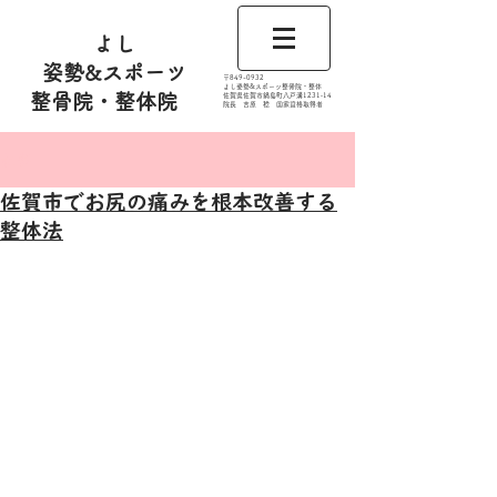
よし
姿勢&スポーツ
​〒849-0932
よし姿勢&スポーツ整骨院・整体
整骨院・整体院
佐賀県佐賀市鍋島町八戸溝1231‐14
​​院長 吉原 稔​ 国家資格取得者
記事
佐賀市でお尻の痛みを根本改善する
整体法