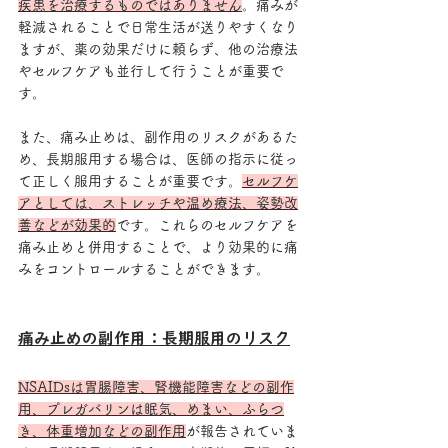
疾患を治療するものではありません
。痛みが
軽減されることで日常生活が送りやすくなり
ますが、薬の効果だけに頼らず、他の治療法
やセルフケアも並行して行うことが重要で
す。
また、痛み止めは、副作用のリスクがあるた
め、長期服用する場合は、医師の指示に従っ
て正しく服用することが重要です。
セルフケ
アとしては、ストレッチや温め療法、姿勢改
善などが効果的
です。これらのセルフケアを
痛み止めと併用することで、より効果的に痛
みをコントロールすることができます。
痛み止めの副作用：長期服用のリスク
NSAIDsは胃腸障害、腎機能障害などの副作
用、プレガバリンは眠気、めまい、ふらつ
き、体重増加などの副作用
が報告されていま