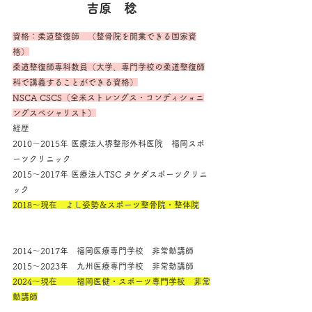
吉原　稔
資格：柔道整復師　（整骨院を開業できる国家資
格）
柔道整復師専科教員（大学、専門学校の柔道整復師
科で講義することができる資格）
NSCA CSCS（全米ストレングス・コンディショニ
ングスペシャリスト）
経歴
2010～2015年 医療法人堺整形外科医院　福岡スポ
ーツクリニック
2015～2017年 医療法人TSC タケダスポーツクリニ
ック
2018～現在　よし姿勢＆スポーツ整骨院・整体院
2014～2017年　福岡医療専門学校　非常勤講師
2015～2023年　九州医療専門学校　非常勤講師
2024～現在　　 福岡医健・スポーツ専門学校　非常
勤講師