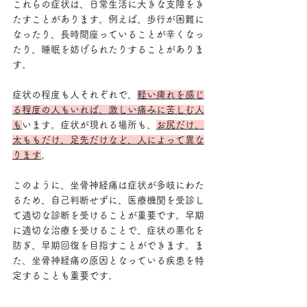
これらの症状は、日常生活に大きな支障をき
たすことがあります。例えば、歩行が困難に
なったり、長時間座っていることが辛くなっ
たり、睡眠を妨げられたりすることがありま
す。
症状の程度も人それぞれで、
軽い痺れを感じ
る程度の人もいれば、激しい痛みに苦しむ人
も
います。症状が現れる場所も、
お尻だけ、
太ももだけ、足先だけなど、人によって異な
ります
。
このように、坐骨神経痛は症状が多岐にわた
るため、自己判断せずに、医療機関を受診し
て適切な診断を受けることが重要です。早期
に適切な治療を受けることで、症状の悪化を
防ぎ、早期回復を目指すことができます。ま
た、坐骨神経痛の原因となっている疾患を特
定することも重要です。