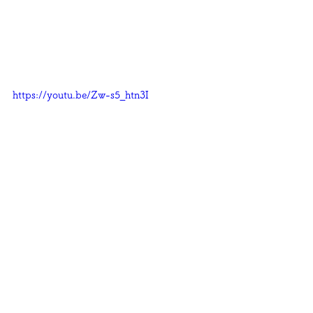
https://youtu.be/Zw-s5_htn3I