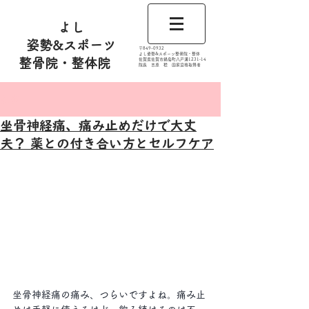
よし
姿勢&スポーツ
​〒849-0932
よし姿勢&スポーツ整骨院・整体
整骨院・整体院
佐賀県佐賀市鍋島町八戸溝1231‐14
​​院長 吉原 稔​ 国家資格取得者
記事
坐骨神経痛、痛み止めだけで大丈
夫？ 薬との付き合い方とセルフケア
坐骨神経痛の痛み、つらいですよね。痛み止