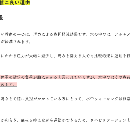
膝に良い理由
果
良い理由の一つは、浮力による負担軽減効果です。水の中では、アルキ
重が軽減されます。
節にかかる圧力が大幅に減少し、痛みを抱える人でも比較的楽に運動を
は体重の数倍の負荷が膝にかかると言われていますが、水中ではその負
組めます。
肥満などで膝に負担がかかっている方にとって、水中ウォーキングは非
撃が和らぎ、痛みを抑えながら運動ができるため、リハビリテーション