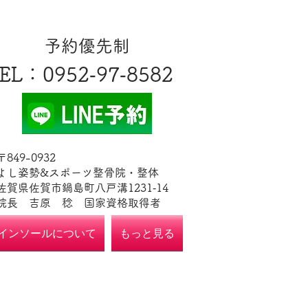
​予約優先制
EL
​：0952‐97‐8582
​〒849-0932
よし姿勢&スポーツ整骨院・整体
佐賀県佐賀市鍋島町八戸溝1231‐14
​​院長 吉原 稔​ 国家資格取得者
インソールについて
もっと見る