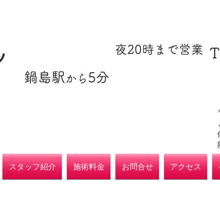
​駐車場あり
​夜20時まで営業
T
ツ
​鍋島駅
5分
​各種保険取扱
から
院
スタッフ紹介
施術料金
お問合せ
アクセス