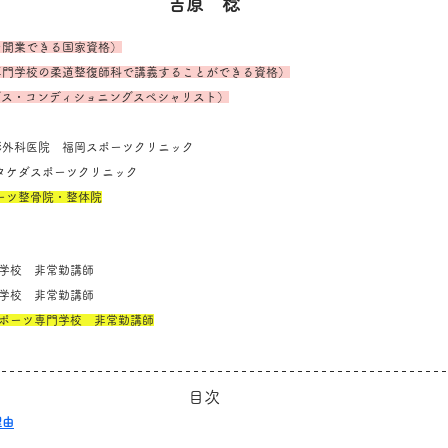
吉原　稔
を開業できる国家資格）
専門学校の柔道整復師科で講義することができる資格）
ングス・コンディショニングスペシャリスト）
堺整形外科医院　福岡スポーツクリニック
SC タケダスポーツクリニック
ポーツ整骨院・整体院
専門学校　非常勤講師
専門学校　非常勤講師
スポーツ専門学校　非常勤講師
目次
理由