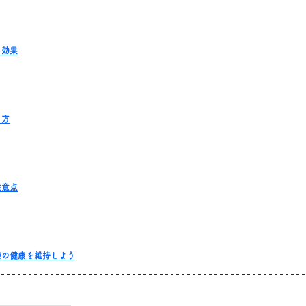
る効果
り方
注意点
膝の健康を維持しよう