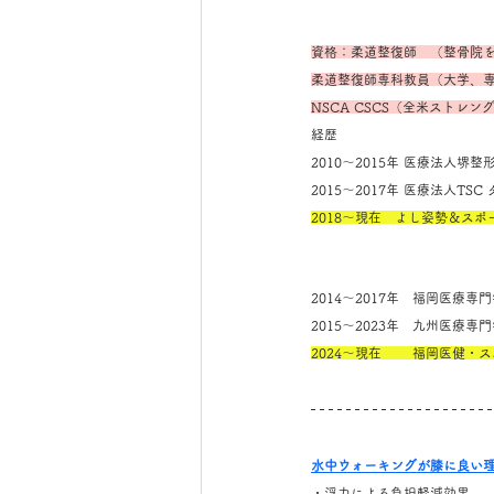
資格：柔道整復師　（整骨院
柔道整復師専科教員（大学、
NSCA CSCS（全米ストレ
経歴
2010～2015年 医療法人
2015～2017年 医療法人T
2018～現在　よし姿勢＆ス
2014～2017年　福岡医療
2015～2023年　九州医療
2024～現在　　 福岡医健・
水中ウォーキングが膝に良い
・浮力による負担軽減効果