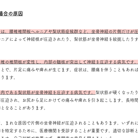
場合の原因
合は、腰椎椎間板ヘルニアや梨状筋症候群など、坐骨神経の片側だけが
ルニアによって神経根が圧迫されたり、梨状筋が坐骨神経を絞扼したり
腰椎の椎間板が変性し、内部の髄核が突出して神経を圧迫する病気です
ことで、片足に痛みや痺れが生じます。症状は、腰痛を伴うこともあれ
あります。
筋肉である梨状筋が坐骨神経を圧迫する病気です。
梨状筋が硬くなった
が圧迫され、お尻から足にかけての痛みや痺れを引き起こします。長時
因となることがあります。
ど、まれな原因で片側の坐骨神経が圧迫されることもあります。いずれ
因を特定するために、医療機関を受診することが重要です。適切な診断