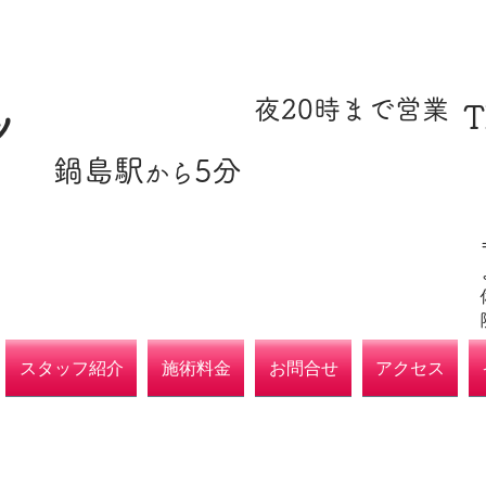
​駐車場あり
​夜20時まで営業
T
ツ
​鍋島駅
5分
​各種保険取扱
から
院
スタッフ紹介
施術料金
お問合せ
アクセス