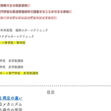
を開業できる国家資格）
専門学校の柔道整復師科で講義することができる資格）
ングス・コンディショニングスペシャリスト）
堺整形外科医院　福岡スポーツクリニック
SC タケダスポーツクリニック
ポーツ整骨院・整体院
専門学校　非常勤講師
専門学校　非常勤講師
スポーツ専門学校　非常勤講師
目次
と両足の違い
なメカニズム
る場合の原因