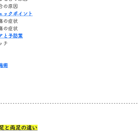
合の原因
ェックポイント
痛の症状
痛の症状
アと予防策
ッチ
施術
足と両足の違い