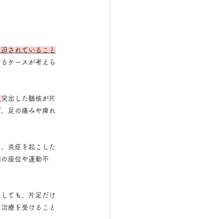
圧迫されていること
するケースが考えら
。
突出した髄核が片
ば、足の痛みや痺れ
り、炎症を起こした
間の座位や運動不
にしても、片足だけ
と治療を受けること