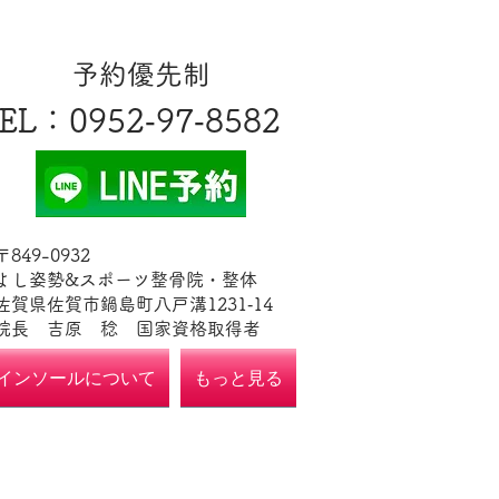
​予約優先制
EL
​：0952‐97‐8582
​〒849-0932
よし姿勢&スポーツ整骨院・整体
佐賀県佐賀市鍋島町八戸溝1231‐14
​​院長 吉原 稔​ 国家資格取得者
インソールについて
もっと見る