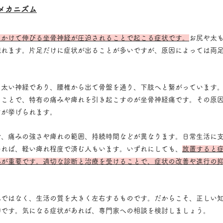
メカニズム
にかけて伸びる坐骨神経が圧迫されることで起こる症状です。
お尻や太
現れます。片足だけに症状が出ることが多いですが、原因によっては両
も太い神経であり、腰椎から出て骨盤を通り、下肢へと繋がっています
ることで、特有の痛みや痺れを引き起こすのが坐骨神経痛です。その原
どが挙げられます。
で、痛みの強さや痺れの範囲、持続時間などが異なります。日常生活に
いれば、軽い痺れ程度で済む人もいます。いずれにしても、
放置すると
処が重要です。適切な診断と治療を受けることで、症状の改善や進行の
みではなく、生活の質を大きく左右するものです。だからこそ、正しい
切です。気になる症状があれば、専門家への相談を検討しましょう。