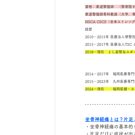
資格：柔道整復師　（整骨院
柔道整復師専科教員（大学、
NSCA CSCS（全米ストレ
経歴
2010～2015年 医療法人
2015～2017年 医療法人T
2018～現在　よし姿勢＆ス
2014～2017年　福岡医療
2015～2023年　九州医療
2024～現在　　 福岡医健・
坐骨神経痛とは？片足
・坐骨神経痛の基本的
・片足だけに症状が出