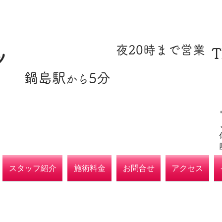
​駐車場あり
​夜20時まで営業
T
ツ
​鍋島駅
5分
​各種保険取扱
から
院
スタッフ紹介
施術料金
お問合せ
アクセス