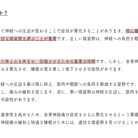
か？
って神経への圧迫が変わることで症状が悪化することがあります
。
特に
適切な寝姿勢を選ぶことが重要
です。正しい寝姿勢は、神経への負
担を
。
れた体と心を休ませ、回復させるための重要な時間
です。しかし、坐骨
痛みを悪化させ、睡眠の質を著しく低下させる可能性があります。
神経への圧迫を最小限に抑え、筋肉や関節への負担を軽減する姿勢です
進し、痛みの緩和を促します。逆に、悪い寝姿勢は神経を圧迫し、筋肉
る可能性があります。
の感受性を高めるため、坐骨神経痛の症状をさらに悪化させるという悪
骨神経痛の緩和と快適な睡眠のためには、適切な寝姿勢を見つけること