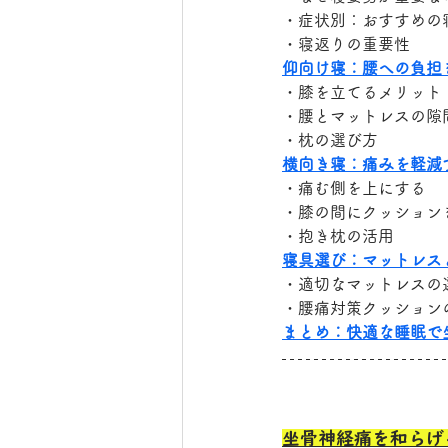
・症状別：おすすめの
・寝返りの重要性
仰向け寝：腰への負担
・膝を立てるメリット
・腰とマットレスの隙
・枕の選び方
横向き寝：痛みを軽減
・痛む側を上にする
・膝の間にクッション
・抱き枕の活用
寝具選び：マットレス
・適切なマットレスの
・腰痛対策クッション
まとめ：快適な睡眠で
坐骨神経痛を和らげ