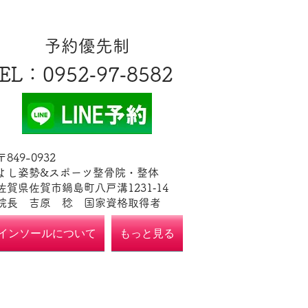
​予約優先制
EL
​：0952‐97‐8582
​〒849-0932
よし姿勢&スポーツ整骨院・整体
佐賀県佐賀市鍋島町八戸溝1231‐14
​​院長 吉原 稔​ 国家資格取得者
インソールについて
もっと見る