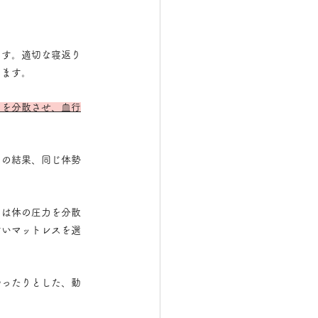
ます。適切な寝返り
します。
力を分散させ、血行
その結果、同じ体勢
。
スは体の圧力を分散
すいマットレスを選
ゆったりとした、動