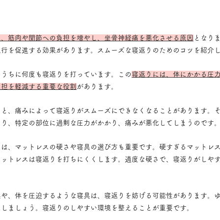
は、筋肉や関節への負担を増やし、坐骨神経痛を悪化させる原因
となり
血行を促進する効果があります。スムーズな寝返りのためのコツを紹介
のうちに何度も寝返りを打っています。この
寝返りには、体にかかる圧
負担を軽減する重要な役割
があります。
ると、痛みによって寝返りがスムーズにできなくなることがあります。
なり、特定の部位に過剰な圧力がかかり、痛みが悪化してしまうのです
には、マットレスの硬さや寝具の選び方も重要です。硬すぎるマットレ
マットレスは寝返りを打ちにくくします。適度な硬さで、寝返りがしや
具や、体を圧迫するような寝具は、寝返りを妨げる可能性があります。
にしましょう。寝返りのしやすい環境を整えることが重要です。