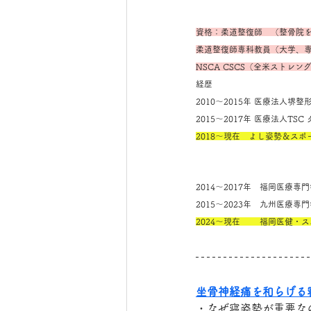
資格：柔道整復師　（整骨院
柔道整復師専科教員（大学、
NSCA CSCS（全米ストレ
経歴
2010～2015年 医療法人
2015～2017年 医療法人T
2018～現在　よし姿勢＆ス
2014～2017年　福岡医療
2015～2023年　九州医療
2024～現在　　 福岡医健・
坐骨神経痛を和らげる
・なぜ寝姿勢が重要な