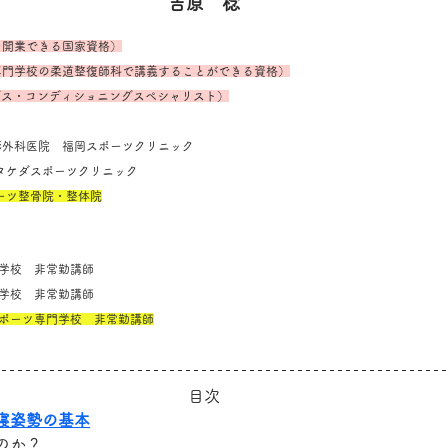
吉原　稔
を開業できる国家資格）
専門学校の柔道整復師科で講義することができる資格）
ングス・コンディショニングスペシャリスト）
堺整形外科医院　福岡スポーツクリニック
SC タケダスポーツクリニック
ポーツ整骨院・整体院
専門学校　非常勤講師
専門学校　非常勤講師
スポーツ専門学校　非常勤講師
目次
寝姿勢の基本
のか？