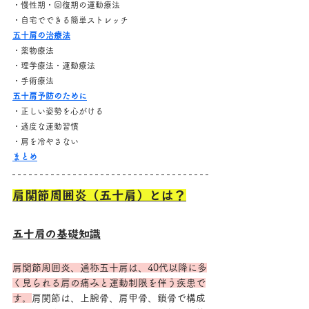
・慢性期・回復期の運動療法
・自宅でできる簡単ストレッチ
五十肩の治療法
・薬物療法
・理学療法・運動療法
・手術療法
五十肩予防のために
・正しい姿勢を心がける
・適度な運動習慣
・肩を冷やさない
まとめ
肩関節周囲炎（五十肩）とは？
五十肩の基礎知識
肩関節周囲炎、通称五十肩は、40代以降に多
く見られる肩の痛みと運動制限を伴う疾患で
す。
肩関節は、上腕骨、肩甲骨、鎖骨で構成