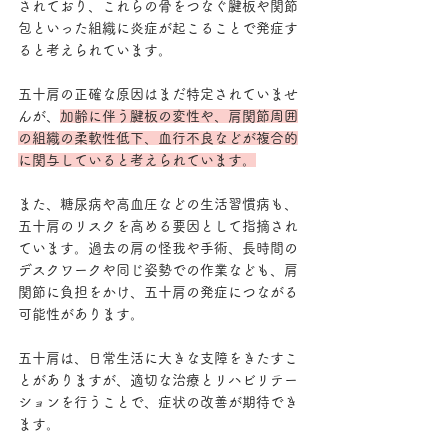
されており、これらの骨をつなぐ腱板や関節
包といった組織に炎症が起こることで発症す
ると考えられています。
五十肩の正確な原因はまだ特定されていませ
んが、
加齢に伴う腱板の変性や、肩関節周囲
の組織の柔軟性低下、血行不良などが複合的
に関与していると考えられています。
また、糖尿病や高血圧などの生活習慣病も、
五十肩のリスクを高める要因として指摘され
ています。過去の肩の怪我や手術、長時間の
デスクワークや同じ姿勢での作業なども、肩
関節に負担をかけ、五十肩の発症につながる
可能性があります。
五十肩は、日常生活に大きな支障をきたすこ
とがありますが、適切な治療とリハビリテー
ションを行うことで、症状の改善が期待でき
ます。