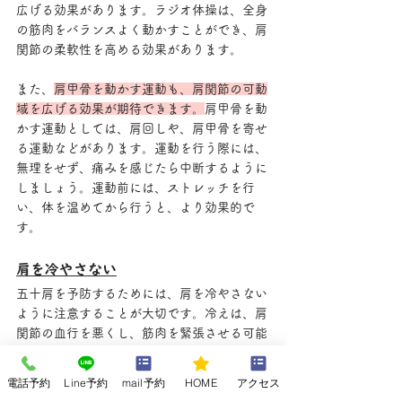
広げる効果があります。ラジオ体操は、全身
の筋肉をバランスよく動かすことができ、肩
関節の柔軟性を高める効果があります。
また、
肩甲骨を動かす運動も、肩関節の可動
域を広げる効果が期待できます。
肩甲骨を動
かす運動としては、肩回しや、肩甲骨を寄せ
る運動などがあります。運動を行う際には、
無理をせず、痛みを感じたら中断するように
しましょう。運動前には、ストレッチを行
い、体を温めてから行うと、より効果的で
す。
肩を冷やさない
五十肩を予防するためには、肩を冷やさない
ように注意することが大切です。冷えは、肩
関節の血行を悪くし、筋肉を緊張させる可能
性があります。
電話予約
Line予約
mail予約
HOME
アクセス
特に、冬場や冷房の効いた部屋では、肩を冷