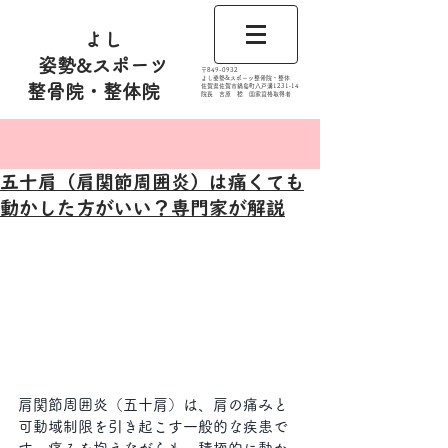
よし
姿勢&スポーツ
​〒849-0932
よし姿勢&スポーツ整骨院・整体
整骨院・整体院
佐賀県佐賀市鍋島町八戸溝1231‐14
​​院長 吉原 稔​ 国家資格取得者
記事
五十肩（肩関節周囲炎）は痛くても
動かした方がいい？専門家が解説
肩関節周囲炎（五十肩）は、肩の痛みと
可動域制限を引き起こす一般的な疾患で