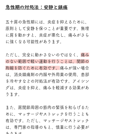
急性期の対処法：安静と鎮痛
五十肩の急性期には、炎症を抑えるために、
原則として安静を保つことが重要です。無理
に肩を動かすと、炎症が悪化し、痛みがさら
に強くなる可能性があります。
ただし、完全に動かさないのではなく、
痛み
のない範囲で軽い運動を行うことは、関節の
拘縮を防ぐために有効です。
痛みが強い場合
は、消炎鎮痛剤の内服や外用薬の使用、患部
を冷やすなどの対処法が有効です。アイシン
グは、炎症を抑え、痛みを軽減する効果があ
ります。
また、肩関節周囲の筋肉の緊張を和らげるた
めに、マッサージやストレッチを行うことも
有効です。ただし、マッサージやストレッチ
は、専門家の指導のもと、慎重に行う必要が
あります。