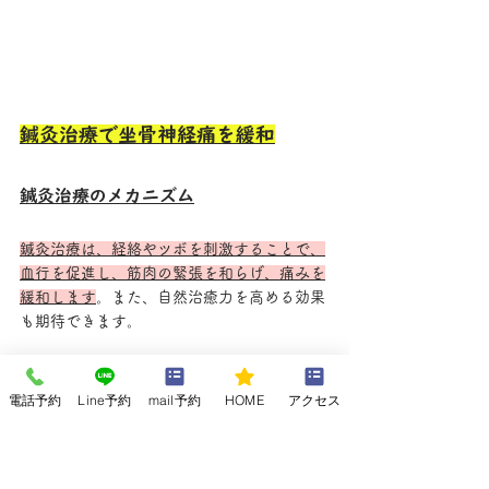
鍼灸治療で坐骨神経痛を緩和
鍼灸治療のメカニズム
鍼灸治療は、経絡やツボを刺激することで、
血行を促進し、筋肉の緊張を和らげ、痛みを
緩和します
。また、自然治癒力を高める効果
も期待できます。 
鍼灸治療は、中国伝統医学に基づいて行われ
る治療法です。身体には、経絡と呼ばれるエ
電話予約
Line予約
mail予約
HOME
アクセス
ネルギーの通り道があり、その経絡上には、
ツボと呼ばれる特定のポイントが存在すると
考えられています。鍼灸師は、これらの経絡