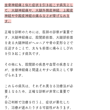
坐骨神経痛と似た症状を引き起こす病気とし
て、大腿神経痛や、大腿外側皮神経、上殿皮
神経や中殿皮神経の痛みなどが挙げられま
す。
正確な診断のためには、医師の診察が重要で
す。大腿神経痛は、股関節前面、大腿部前面
を走る大腿神経がヘルニアや骨の変形などで
圧迫することで、太もも前面に痛みとしびれ
を引き起こす病気です。
その他にも、股関節の疾患や血管の疾患など
が、坐骨神経痛と間違えやすい病気として挙
げられます。
これらの病気は、それぞれ異なる治療法が必
要となるため、正確な診断が非常に重要で
す。
自己判断で治療を行うと、症状が悪化した
り、治療が遅れたりする可能性があります。 