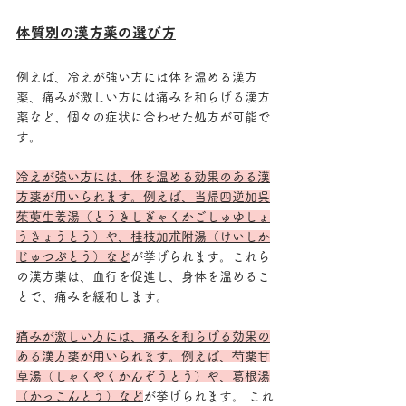
体質別の漢方薬の選び方
例えば、冷えが強い方には体を温める漢方
薬、痛みが激しい方には痛みを和らげる漢方
薬など、個々の症状に合わせた処方が可能で
す。
冷えが強い方には、体を温める効果のある漢
方薬が用いられます。例えば、当帰四逆加呉
茱萸生姜湯（とうきしぎゃくかごしゅゆしょ
うきょうとう）や、桂枝加朮附湯（けいしか
じゅつぶとう）など
が挙げられます。
これら
の漢方薬は、血行を促進し、身体を温めるこ
とで、痛みを緩和します。
痛みが激しい方には、痛みを和らげる効果の
ある漢方薬が用いられます。例えば、芍薬甘
草湯（しゃくやくかんぞうとう）や、葛根湯
（かっこんとう）など
が挙げられます
。 これ