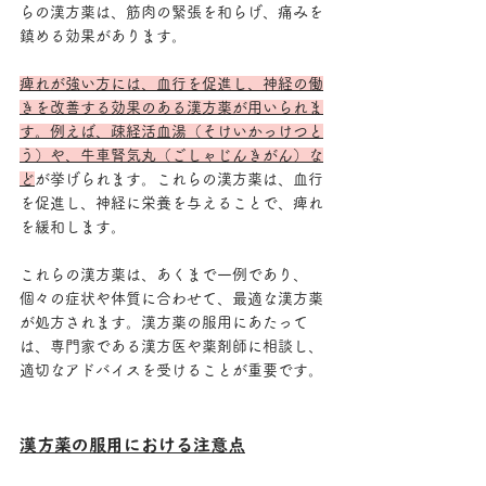
らの漢方薬は、筋肉の緊張を和らげ、痛みを
鎮める効果があります。
痺れが強い方には、血行を促進し、神経の働
きを改善する効果のある漢方薬が用いられま
す。例えば、疎経活血湯（そけいかっけつと
う）や、牛車腎気丸（ごしゃじんきがん）な
ど
が挙げられます。これらの漢方薬は、血行
を促進し、神経に栄養を与えることで、痺れ
を緩和します。
これらの漢方薬は、あくまで一例であり、
個々の症状や体質に合わせて、最適な漢方薬
が処方されます。漢方薬の服用にあたって
は、専門家である漢方医や薬剤師に相談し、
適切なアドバイスを受けることが重要です。
漢方薬の服用における注意点