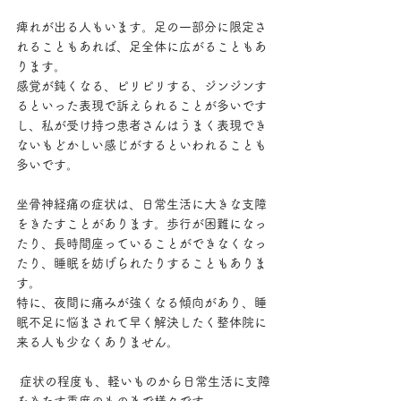
痺れが出る人もいます。足の一部分に限定さ
れることもあれば、足全体に広がることもあ
ります。
感覚が鈍くなる、ピリピリする、ジンジンす
るといった表現で訴えられることが多いです
し、私が受け持つ患者さんはうまく表現でき
ないもどかしい感じがするといわれることも
多いです。
坐骨神経痛の症状は、日常生活に大きな支障
をきたすことがあります。歩行が困難になっ
たり、長時間座っていることができなくなっ
たり、睡眠を妨げられたりすることもありま
す。
特に、夜間に痛みが強くなる傾向があり、睡
眠不足に悩まされて早く解決したく整体院に
来る人も少なくありません。
 症状の程度も、軽いものから日常生活に支障