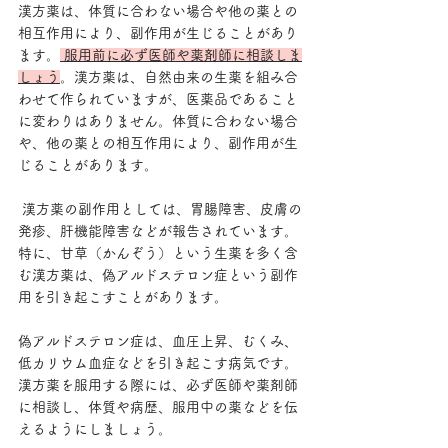
漢方薬は、体質に合わない場合や他の薬との
相互作用により、副作用が生じることがあり
ます。
 服用前に必ず医師や薬剤師に相談しま
しょう
。漢方薬は、自然由来の生薬を組み合
わせて作られていますが、医薬品であること
に変わりはありません。体質に合わない場合
や、他の薬との相互作用により、副作用が生
じることがあります。
 漢方薬の副作用としては、胃腸障害、皮膚の
発疹、肝機能障害などが報告されています。
特に、甘草（かんぞう）という生薬を多く含
む漢方薬は、偽アルドステロン症という副作
用を引き起こすことがあります。
偽アルドステロン症は、血圧上昇、むくみ、
低カリウム血症などを引き起こす病気です。
漢方薬を服用する際には、必ず医師や薬剤師
に相談し、体質や病歴、服用中の薬などを伝
えるようにしましょう。