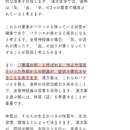
的な改善を目指します。 漢方医学では、身体
は「気」「血」「水」の3つの要素で構成さ
れていると考えます。
これらの要素がバランスを保っている状態が
健康であり、バランスが崩れると病気になる
と考えます。坐骨神経痛の場合、「気」の流
れが滞ったり、「血」の巡りが悪くなったり
することが原因と考えられます。
また、
「寒湿の邪」と呼ばれる、冷えや湿気
といった外部からの刺激が、症状を悪化させ
ることもあります
。漢方薬は、これらのバラ
ンスを整え、身体の自然治癒力を高めること
で、坐骨神経痛の改善を目指します。 漢方薬
を選ぶ際には、体質（証）を考慮することが
重要です。
体質は、その人の生まれつきの性質や、生活
習慣、環境などによって決まります。 漢方医
は、問診や脈診、舌診などを行い、患者さん