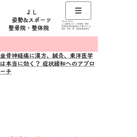
よし
姿勢&スポーツ
​〒849-0932
よし姿勢&スポーツ整骨院・整体
整骨院・整体院
佐賀県佐賀市鍋島町八戸溝1231‐14
​​院長 吉原 稔​ 国家資格取得者
記事
坐骨神経痛に漢方、鍼灸、東洋医学
は本当に効く？ 症状緩和へのアプロ
ーチ