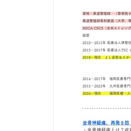
資格：柔道整復師　（整骨院
柔道整復師専科教員（大学、
NSCA CSCS（全米ストレ
経歴
2010～2015年 医療法人
2015～2017年 医療法人T
2018～現在　よし姿勢＆ス
2014～2017年　福岡医療
2015～2023年　九州医療
2024～現在　　 福岡医健・
坐骨神経痛、再発を防
・坐骨神経痛とは？症