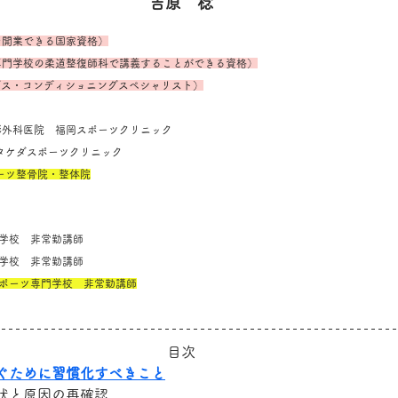
吉原　稔
を開業できる国家資格）
専門学校の柔道整復師科で講義することができる資格）
ングス・コンディショニングスペシャリスト）
堺整形外科医院　福岡スポーツクリニック
SC タケダスポーツクリニック
ポーツ整骨院・整体院
専門学校　非常勤講師
専門学校　非常勤講師
スポーツ専門学校　非常勤講師
目次
ぐために習慣化すべきこと
状と原因の再確認