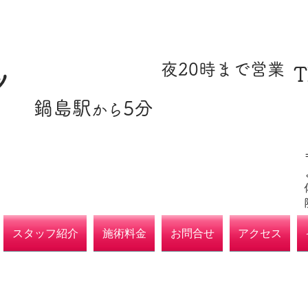
​駐車場あり
​夜20時まで営業
T
ツ
​鍋島駅
5分
​各種保険取扱
から
院
スタッフ紹介
施術料金
お問合せ
アクセス