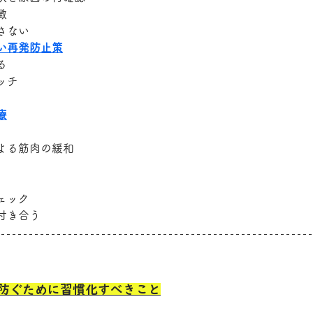
徴
さない
い再発防止策
る
ッチ
療
よる筋肉の緩和
ェック
付き合う
防ぐために習慣化すべきこと