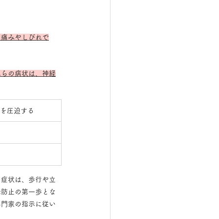
る痛みやしびれで
れらの病状は、神経
を圧迫する
の症状は、歩行や立
発防止の第一歩とな
専門家の指示に従い