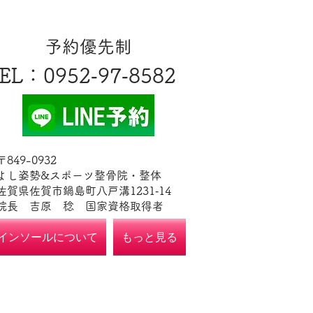
​予約優先制
EL
​：0952‐97‐8582
​〒849-0932
よし姿勢&スポーツ整骨院・整体
佐賀県佐賀市鍋島町八戸溝1231‐14
​​院長 吉原 稔​ 国家資格取得者
インソールについて
もっと見る