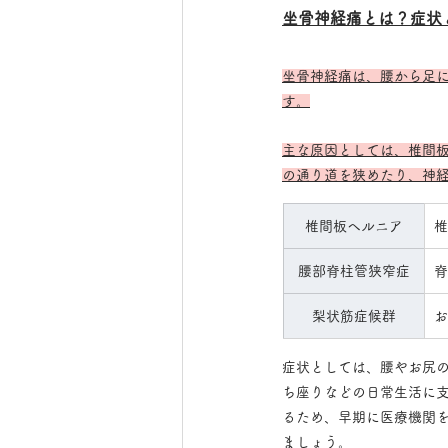
坐骨神経痛とは？症状
坐骨神経痛は、腰から足
す。
主な原因としては、椎間
の通り道を狭めたり、神
椎間板ヘルニア
椎
腰部脊柱管狭窄症
脊
梨状筋症候群
お
症状としては、腰やお尻
ち座りなどの日常生活に
るため、早期に医療機関
ましょう。