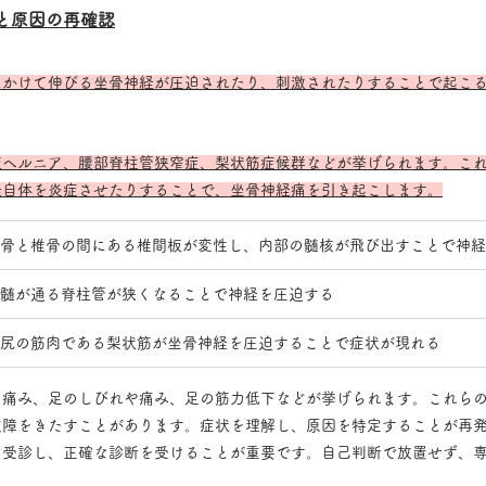
と原因の再確認
にかけて伸びる坐骨神経が圧迫されたり、刺激されたりすることで起こ
板ヘルニア、腰部脊柱管狭窄症、梨状筋症候群などが挙げられます。こ
経自体を炎症させたりすることで、坐骨神経痛を引き起こします。
骨と椎骨の間にある椎間板が変性し、内部の髄核が飛び出すことで神経
髄が通る脊柱管が狭くなることで神経を圧迫する
尻の筋肉である梨状筋が坐骨神経を圧迫することで症状が現れる
の痛み、足のしびれや痛み、足の筋力低下などが挙げられます。これら
支障をきたすことがあります。症状を理解し、原因を特定することが再
を受診し、正確な診断を受けることが重要です。自己判断で放置せず、