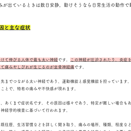
みが出ているときは数日安静。動けそうなら日常生活の動作で
。
因と主な症状
かけて伸びる人体で最も太い神経
です。
この神経が圧迫されたり、炎症
けて痛みやしびれが生じるのが坐骨神経痛
です。
の先までつながる太い神経であり、運動機能と感覚機能を担っています
ることで、特有の痛みや不快感が現れます。
く、あくまで症状名です。その原因は様々であり、特定が難しい場合も
と神経学的検査に基づいて行われます。
、既往歴、生活習慣などを詳しく聞き取り、痛みの場所、種類、程度な