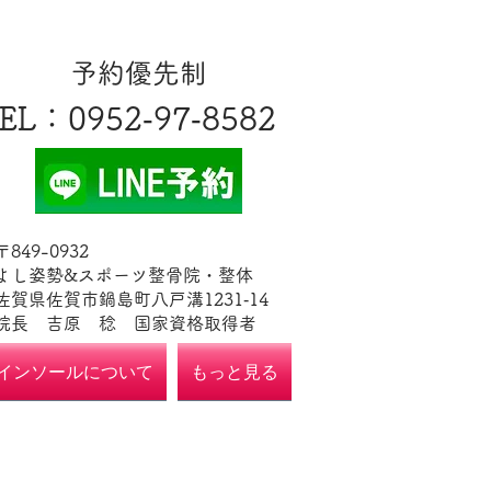
​予約優先制
EL
​：0952‐97‐8582
​〒849-0932
よし姿勢&スポーツ整骨院・整体
佐賀県佐賀市鍋島町八戸溝1231‐14
​​院長 吉原 稔​ 国家資格取得者
インソールについて
もっと見る