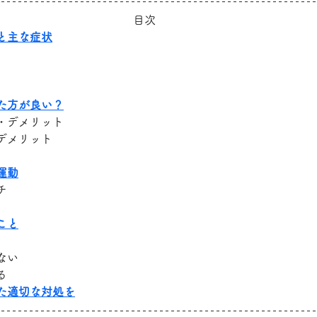
目次
と主な症状
た方が良い？
・デメリット
デメリット
運動
チ
こと
ない
る
た適切な対処を