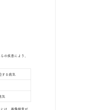
れらの疾患により、
迫する病気
病気
めには、画像検査が