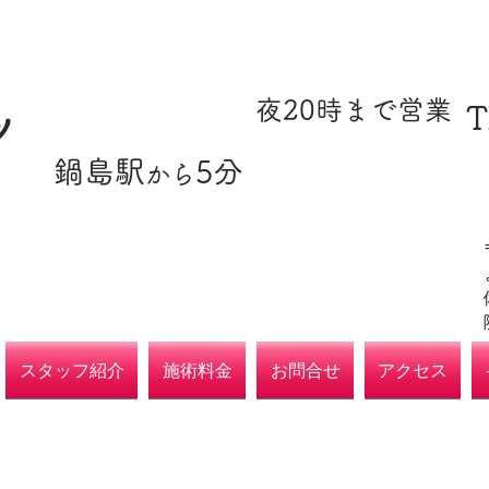
​駐車場あり
​夜20時まで営業
T
ツ
​鍋島駅
5分
​各種保険取扱
から
院
スタッフ紹介
施術料金
お問合せ
アクセス