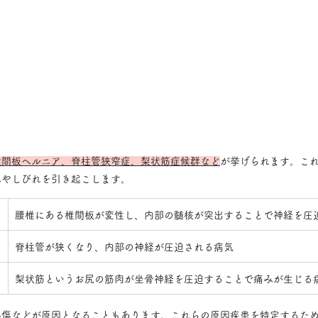
椎間板ヘルニア、脊柱管狭窄症、梨状筋症候群など
が挙げられます。こ
みやしびれを引き起こします。
腰椎にある椎間板が変性し、内部の髄核が突出することで神経を圧
脊柱管が狭くなり、内部の神経が圧迫される病気
梨状筋というお尻の筋肉が坐骨神経を圧迫することで痛みが生じる
外傷などが原因となることもあります。これらの原因疾患を特定するた