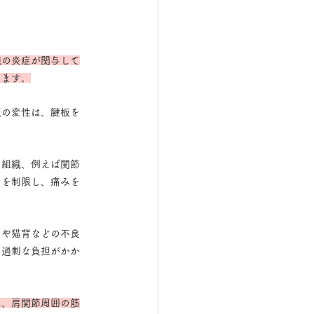
織の炎症が関与して
ります。
板の変性は、腱板を
の組織、例えば関節
きを制限し、痛みを
クや猫背などの不良
に過剰な負担がかか
は、肩関節周囲の筋