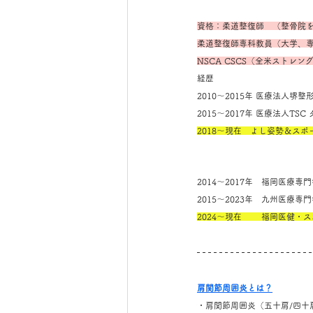
資格：柔道整復師　（整骨院
柔道整復師専科教員（大学、
NSCA CSCS（全米ストレ
経歴
2010～2015年 医療法人
2015～2017年 医療法人T
2018～現在　よし姿勢＆ス
2014～2017年　福岡医療
2015～2023年　九州医療
2024～現在　　 福岡医健・
肩関節周囲炎とは？
・肩関節周囲炎（五十肩/四十