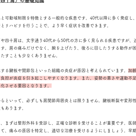
/四十肩）の基礎知識
と可動域制限を特徴とする一般的な疾患です。40代以降に多く発症し
療とリハビリを行うことで、より早く症状を改善できます。
や四十肩は、文字通り40代から50代の方に多く見られる疾患ですが、近
ます。肩の痛みだけでなく、腕を上げたり、後ろに回したりする動作が
きたすことも少なくありません。
成する腱板や関節包といった組織の炎症が原因と考えられています。
加
る負担が炎症を引き起こしやすくなります。また、姿勢の悪さや運動不
悪化させる要因となります。
からといって、必ずしも肩関節周囲炎とは限りません。腱板断裂や変形
性もあります。
に、まずは整形外科を受診し、正確な診断を受けることが重要です。医
じて、痛みの原因を特定し、適切な治療を受けるようにしましょう。早