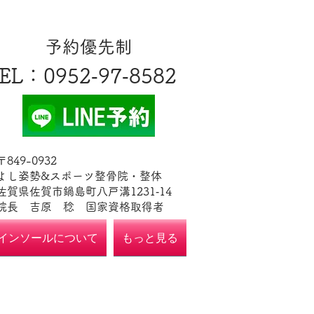
​予約優先制
EL
​：0952‐97‐8582
​〒849-0932
よし姿勢&スポーツ整骨院・整体
佐賀県佐賀市鍋島町八戸溝1231‐14
​​院長 吉原 稔​ 国家資格取得者
インソールについて
もっと見る