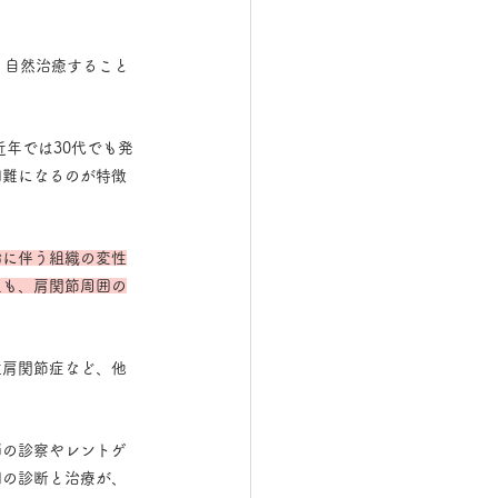
、自然治癒すること
年では30代でも発
困難になるのが特徴
齢に伴う組織の変性
足も、肩関節周囲の
性肩関節症など、他
師の診察やレントゲ
期の診断と治療が、