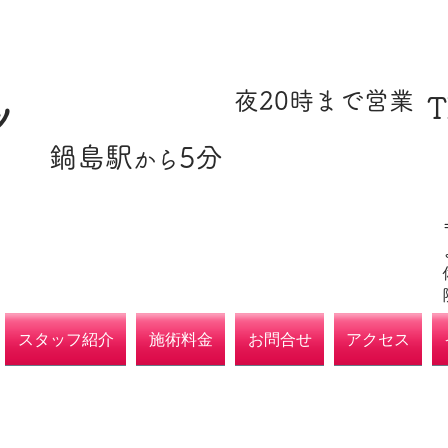
​駐車場あり
​夜20時まで営業
T
ツ
​鍋島駅
5分
​各種保険取扱
から
院
スタッフ紹介
施術料金
お問合せ
アクセス