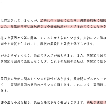
す。
因は特定されていませんが、
加齢に伴う腱板の変性や、肩関節周囲の組
。また、糖尿病や甲状腺疾患などの基礎疾患がリスクを高めることもあ
、様々な要因が複雑に関与していると考えられています。加齢による腱
の減少や変質を引き起こし、腱板の柔軟性や強度を低下させます。
担がかかりやすくなり、炎症のリスクが高まります。また、肩関節周囲
、肩関節周囲炎の原因となります。これらの組織の炎症は、肩関節の動
節周囲炎の発症に関与している可能性があります。長時間のデスクワー
悪くし、肩関節周囲の筋肉のバランスを崩します。これにより、肩関節
ります。
周囲の血行不良を招き、炎症を悪化させる要因となります。
適度な運動