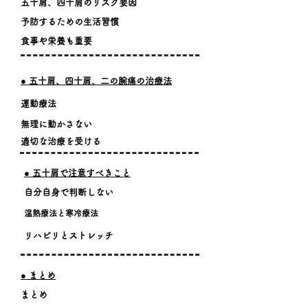
​五十肩、四十肩のリスク要因
​予防するための生活習慣
​食事や栄養も重要
​● 五十肩、四十肩、二の腕痛の治療法
​運動療法
​無理に動かさない
​適切な治療を受ける
​● 五十肩で注意すべきこと
​自分自身で判断しない
​温熱療法と寒冷療法
​リハビリとストレッチ
​● まとめ
​まとめ