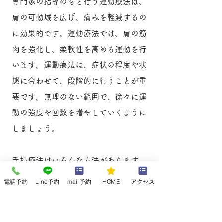
専門家の指導のもと行う運動療法は、
肩の可動域を広げ、痛みを軽減するの
に効果的です。運動療法では、肩の筋
肉を強化し、柔軟性を高める運動を行
います。運動療法は、症状の程度や状
態に合わせて、段階的に行うことが重
要です。無理のない範囲で、徐々に運
動の強度や回数を増やしていくように
しましょう。
手技療法はいろんな方法があります
が、夜間のズキズキする痛みや安静時
電話予約
Line予約
mail予約
HOME
アクセス
の痛みは肩周辺、肩甲骨周辺の筋肉の
柔軟性や滑走をよくすると、肩関節内