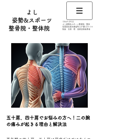
よし
姿勢&スポーツ
​〒849-0932
よし姿勢&スポーツ整骨院・整体
整骨院・整体院
佐賀県佐賀市鍋島町八戸溝1231‐14
​​院長 吉原 稔​ 国家資格取得者
五十肩、四十肩でお悩みの方へ！二の腕
の痛みが起きる理由と解決法