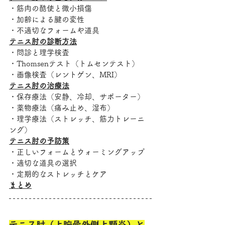
・筋肉の酷使と微小損傷
・加齢による腱の変性
・不適切なフォームや道具
テニス肘の診断方法
・問診と理学検査
・Thomsenテスト（トムセンテスト）
・画像検査（レントゲン、MRI）
テニス肘の治療法
・保存療法（安静、冷却、サポーター）
・薬物療法（痛み止め、湿布）
・理学療法（ストレッチ、筋力トレーニ
ング）
テニス肘の予防策
・正しいフォームとウォーミングアップ
・適切な道具の選択
・定期的なストレッチとケア
まとめ
テニス肘（上腕骨外側上顆炎）と