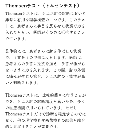
Thomsenテスト（トムセンテスト）
Thomsenテストは、テニス肘の診断において
非常に有用な理学検査の一つです。このテス
トは、患者さんに手首を反らせた状態で力を
入れてもらい、医師がその力に抵抗すること
で行います。
具体的には、患者さんは肘を伸ばした状態
で、手首を手の甲側に反らします。医師は、
患者さんの手首に抵抗を加え、手首が曲がら
ないように力を入れます。この際、肘の外側
に痛みが生じた場合、テニス肘の可能性が高
いと判断されます。
Thomsenテストは、比較的簡単に行うことが
でき、テニス肘の診断精度も高いため、多く
の医療機関で用いられています。ただし、
Thomsenテストだけで診断を確定するのでは
なく、他の理学検査や画像検査の結果も総合
的に考慮することが重要です。