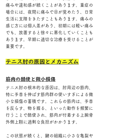
痛みや違和感が続くことがあります。重症の
場合には、夜間に痛みで目が覚めたり、日常
生活に支障をきたすこともあります。痛みの
感じ方には個人差があり、初期には軽い痛み
でも、放置すると徐々に悪化していくことも
あります。早期に適切な治療を受けることが
重要です。
テニス肘の原因とメカニズム
筋肉の酷使と微小損傷
テニス肘の根本的な原因は、肘周辺の筋肉、
特に手首を伸ばす筋肉群の使いすぎによる微
小な損傷の蓄積です。これらの筋肉は、手首
を反らす、物を握る、といった動作を頻繁に
行うことで酷使され、筋肉が付着する上腕骨
外側上顆に過剰な負担がかかります。
この状態が続くと、腱の組織に小さな亀裂や