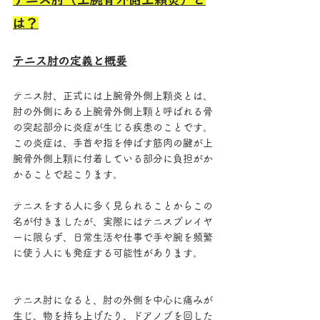
は？
テニス肘の定義と概要
テニス肘、正式には上腕骨外側上顆炎とは、
肘の外側にある上腕骨外側上顆と呼ばれる骨
の突起部分に炎症が生じる疾患のことです。
この炎症は、手首や指を伸ばす筋肉の腱が上
腕骨外側上顆に付着している部分に負担がか
かることで起こります。
テニスをする人に多く見られることからこの
名が付きましたが、実際にはテニスプレイヤ
ーに限らず、日常生活や仕事で手や腕を頻繁
に使う人にも発症する可能性があります。
テニス肘になると、肘の外側を中心に痛みが
生じ、物を持ち上げたり、ドアノブを回した