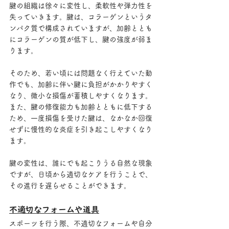
腱の組織は徐々に変性し、柔軟性や弾力性を
失っていきます。腱は、コラーゲンというタ
ンパク質で構成されていますが、加齢ととも
にコラーゲンの質が低下し、腱の強度が弱ま
ります。
そのため、若い頃には問題なく行えていた動
作でも、加齢に伴い腱に負担がかかりやすく
なり、微小な損傷が蓄積しやすくなります。
また、腱の修復能力も加齢とともに低下する
ため、一度損傷を受けた腱は、なかなか回復
せずに慢性的な炎症を引き起こしやすくなり
ます。
腱の変性は、誰にでも起こりうる自然な現象
ですが、日頃から適切なケアを行うことで、
その進行を遅らせることができます。
不適切なフォームや道具
スポーツを行う際、不適切なフォームや自分