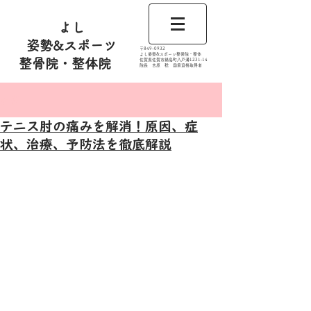
よし
姿勢&スポーツ
​〒849-0932
よし姿勢&スポーツ整骨院・整体
整骨院・整体院
佐賀県佐賀市鍋島町八戸溝1231‐14
​​院長 吉原 稔​ 国家資格取得者
記事
テニス肘の痛みを解消！原因、症
状、治療、予防法を徹底解説