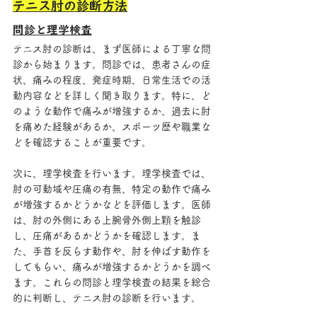
テニス肘の診断方法
問診と理学検査
テニス肘の診断は、まず医師による丁寧な問
診から始まります。問診では、患者さんの症
状、痛みの程度、発症時期、日常生活での活
動内容などを詳しく聞き取ります。特に、ど
のような動作で痛みが増強するか、過去に肘
を痛めた経験があるか、スポーツ歴や職業な
どを確認することが重要です。
次に、理学検査を行います。理学検査では、
肘の可動域や圧痛の有無、特定の動作で痛み
が増強するかどうかなどを評価します。医師
は、肘の外側にある上腕骨外側上顆を触診
し、圧痛があるかどうかを確認します。ま
た、手首を反らす動作や、肘を伸ばす動作を
してもらい、痛みが増強するかどうかを調べ
ます。これらの問診と理学検査の結果を総合
的に判断し、テニス肘の診断を行います。