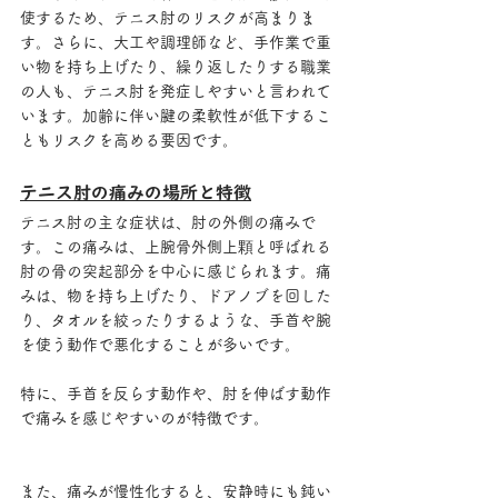
使するため、テニス肘のリスクが高まりま
す。さらに、大工や調理師など、手作業で重
い物を持ち上げたり、繰り返したりする職業
の人も、テニス肘を発症しやすいと言われて
います。加齢に伴い腱の柔軟性が低下するこ
ともリスクを高める要因です。
テニス肘の痛みの場所と特徴
テニス肘の主な症状は、肘の外側の痛みで
す。この痛みは、上腕骨外側上顆と呼ばれる
肘の骨の突起部分を中心に感じられます。痛
みは、物を持ち上げたり、ドアノブを回した
り、タオルを絞ったりするような、手首や腕
を使う動作で悪化することが多いです。
特に、手首を反らす動作や、肘を伸ばす動作
で痛みを感じやすいのが特徴です。
また、痛みが慢性化すると、安静時にも鈍い