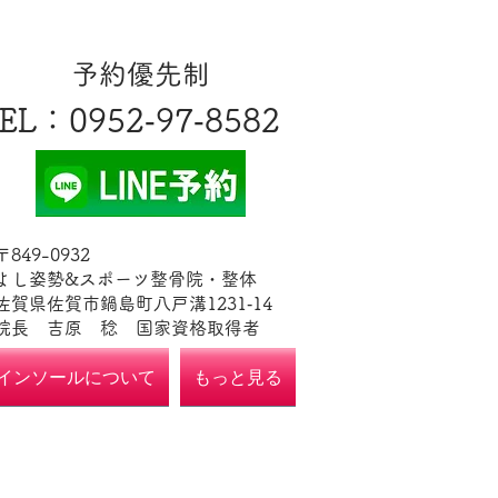
​予約優先制
EL
​：0952‐97‐8582
​〒849-0932
よし姿勢&スポーツ整骨院・整体
佐賀県佐賀市鍋島町八戸溝1231‐14
​​院長 吉原 稔​ 国家資格取得者
インソールについて
もっと見る