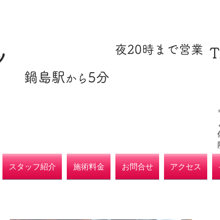
​駐車場あり
​夜20時まで営業
T
ツ
​鍋島駅
5分
​各種保険取扱
から
院
スタッフ紹介
施術料金
お問合せ
アクセス