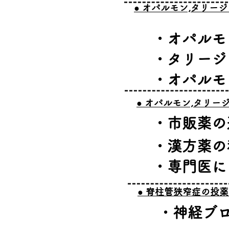
​● オパルモン,タリー
​・オパル
・タリージ
・オパルモ
​● オパルモン,タリ
・市販薬の
・漢方薬の
・専門医に
​● 脊柱管狭窄症の投
​・神経ブ