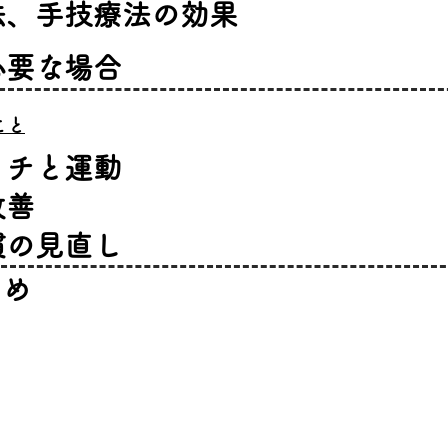
法、手技療法の効果
必要な場合
こと
ッチと運動
改善
慣の見直し
とめ