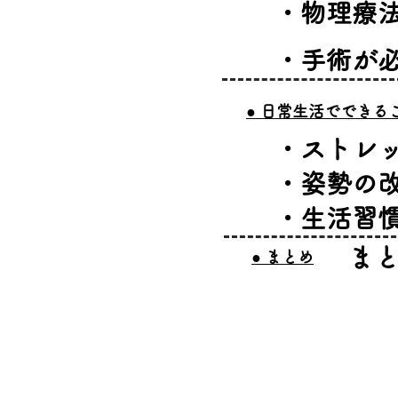
​・物理療
​・手術が
​● 日常生活でできる
​・ストレ
​・姿勢の
​・生活習
​ま
​● まとめ