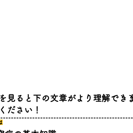
画を見ると下の文章がより理解でき
覧ください！
は