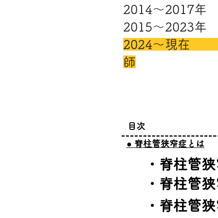
2014～201
2015～202
2024～現在
師
​目次
​● 脊柱管狭窄症とは
​・脊柱管
​・脊柱管
​・脊柱管