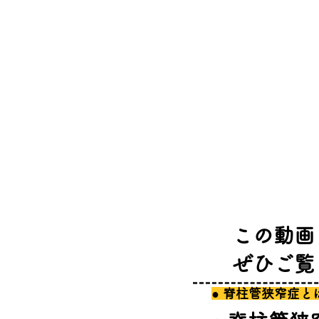
​この動
​ぜひご
​● 脊柱管狭窄症と